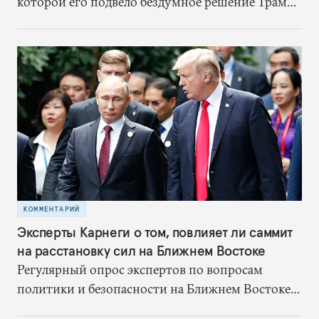
которой его подвело бездумное решение Трампа
выйти из ядерной сделки. Когда сделка еще
действовала, Иран хоть и был противником
США, но не сбивал американские беспилотники
в нейтральных водах, не наносил ракетные
удары по судам в Персидском заливе, а в Ираке
шиитские ополченцы не нападали на
американцев. Отказавшись от ядерного
соглашения без каких-либо доказательств
обмана со стороны Ирана, США запустили
предсказуемый цикл эскалации
КОММЕНТАРИЙ
Эксперты Карнеги о том, повлияет ли саммит
на расстановку сил на Ближнем Востоке
Регулярный опрос экспертов по вопросам
политики и безопасности на Ближнем Востоке и
в Северной Африке.