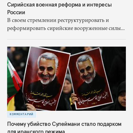
Сирийская военная реформа и интересы
России
В своем стремлении реструктурировать и
реформировать сирийские вооруженные силы
Россию ждет немало трудностей. Именно в
создании сильной сирийской армии она видит
ключ к сдерживанию иранского влияния,
завершению своего военного участия в
конфликте и окончанию гражданской войны на
условиях, благоприятных для режима Асада.
КОММЕНТАРИЙ
Почему убийство Сулеймани стало подарком
для иранского режима