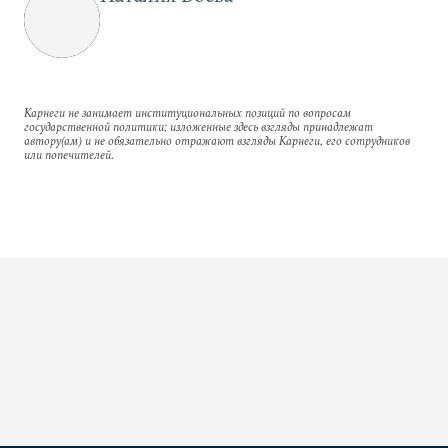
Карнеги не занимает институциональных позиций по вопросам
государственной политики; изложенные здесь взгляды принадлежат
автору(ам) и не обязательно отражают взгляды Карнеги, его сотрудников
или попечителей.