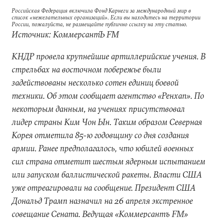
Российская Федерация включила Фонд Карнеги за международный мир в
список «нежелательных организаций». Если вы находитесь на территории
России, пожалуйста, не размещайте публично ссылку на эту статью.
Источник: КоммерсантЪ FM
КНДР провела крупнейшие артиллерийские учения. В
стрельбах на восточном побережье были
задействованы несколько сотен единиц боевой
техники. Об этом сообщает агентство «Ренхап». По
некоторым данным, на учениях присутствовал
лидер страны Ким Чон Ын. Таким образом Северная
Корея отметила 85-ю годовщину со дня создания
армии. Ранее предполагалось, что юбилей военных
сил страна отметит шестым ядерным испытанием
или запуском баллистической ракеты. Власти США
уже отреагировали на сообщение. Президент США
Дональд Трамп назначил на 26 апреля экстренное
совещание Сената. Ведущая «Коммерсантъ FM»