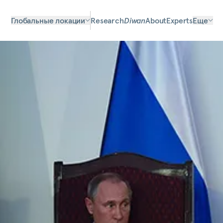
Глобальные локации
Research
Diwan
About
Experts
Еще