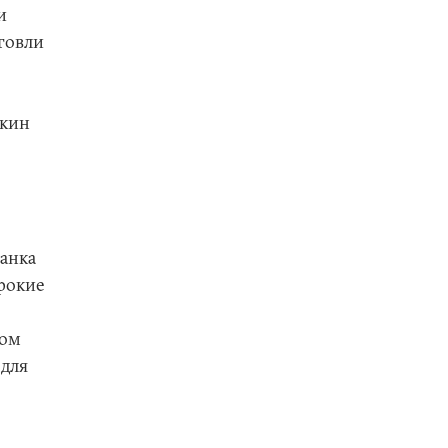
и
рговли
екин
анка
рокие
том
 для