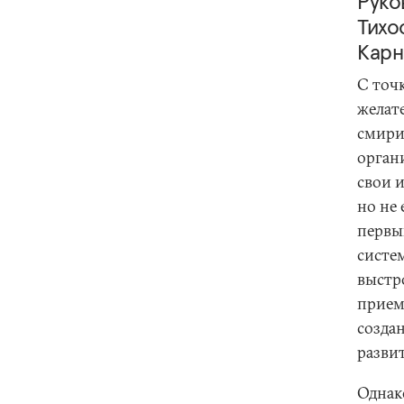
Руко
Тихо
Карн
С точ
желат
смири
орган
свои 
но не
первы
систе
выстр
прием
созда
разви
Однак