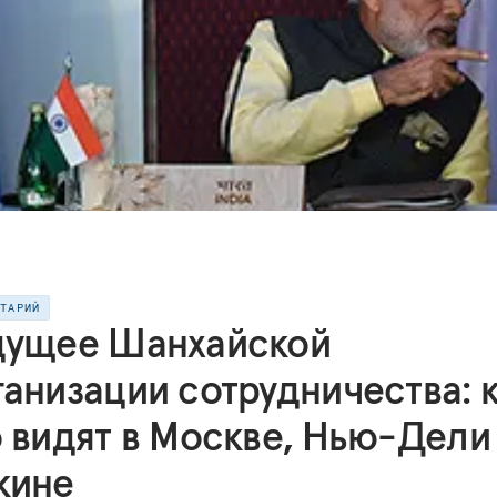
НТАРИЙ
дущее Шанхайской
ганизации сотрудничества: 
о видят в Москве, Нью-Дели
кине