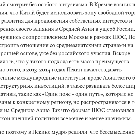
ий смотрит без особого энтузиазма. В Кремле возникл
ния, что Китай будет использовать зону свободной то
к развития для продвижения собственных интересов и
рения своего влияния в Средней Азии в ущерб России.
нувшись с сопротивлением Москвы в рамках ШОС, П
 строить отношения со среднеазиатскими странами на
ронней основе, уже без российского участия. Вскоре
лось, что у такого подхода есть масса преимуществ.
 этого, в 2013–2014 годах Пекин начал создавать
венные международные институты, вроде Азиатского б
структурных инвестиций, а также развивать более ши
тивы, такие как «Один пояс – один путь», которые не
заны к конкретному региону, но распространяются в 
 и на Среднюю Азию. Так что формат ШОС становился
ской внешней политики все менее и менее значимым.
о поэтому в Пекине мудро решили, что бессмысленно