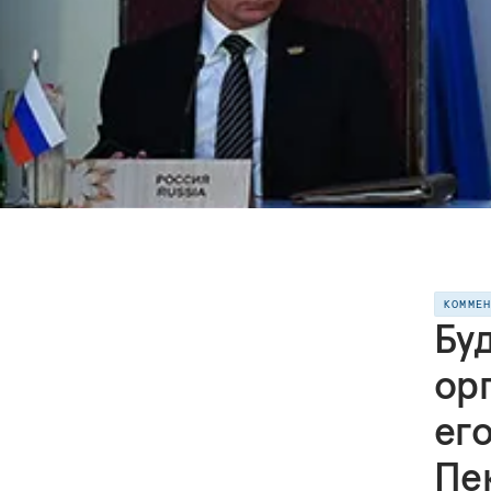
КОММЕ
Бу
ор
ег
Пе