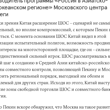
водитель программы «Россия в Азиатско-
океанском регионе» Московского центра
еги
ки зрения Китая расширение ШОС – сценарий не самы
ельный, но вполне компромиссный, с которым Пекин 
ться. С момента основания ШОС Китай видел в этой
изации испытательный полигон, возможность продви
интересы на многосторонней площадке, где он – сильн
 единственный сильный игрок. ШОС рассматривалась к
й шаг к созданию в Средней Азии китайско-российско
мы совместного контроля, позволяющей Пекину и Мос
оить региональный порядок, выгодный им обоим и
лемый для других стран. Исходя из этого, Китай высту
ние зоны свободной торговли ШОС и совместного бан
тия.
о Пекин вскоре обнаружил, что Москва на такое разви