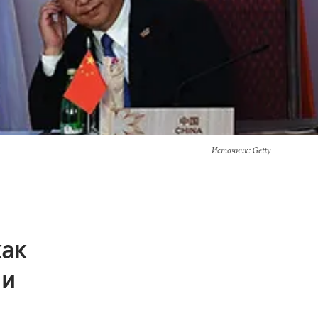
Источник
: Getty
как
 и