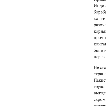
Индии
борьб
конти
разоч
корня
прочн
конта
быть и
перег
Не сто
стран
Пакис
грузо
выгод
скром
давле