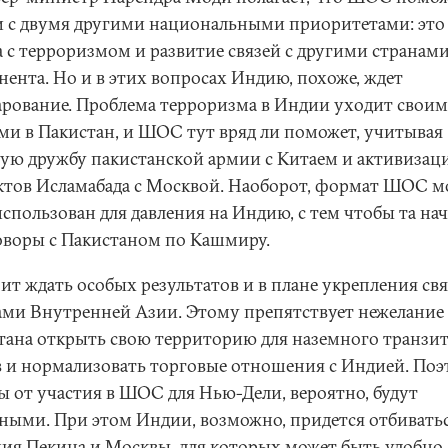
 с двумя другими национальными приоритетами: это
а с терроризмом и развитие связей с другими странам
нента. Но и в этих вопросах Индию, похоже, ждет
арование. Проблема терроризма в Индии уходит свои
ми в Пакистан, и ШОС тут вряд ли поможет, учитывая
ую дружбу пакистанской армии с Китаем и активизац
ктов Исламабада с Москвой. Наоборот, формат ШОС м
спользован для давления на Индию, с тем чтобы та нач
оворы с Пакистаном по Кашмиру.
ит ждать особых результатов и в плане укрепления свя
ами Внутренней Азии. Этому препятствует нежелание
тана открыть свою территорию для наземного транзит
в и нормализовать торговые отношения с Индией. По
ы от участия в ШОС для Нью-Дели, вероятно, будут
ными. При этом Индии, возможно, придется отбиватьс
ния Пекина и Москвы, для которых может быть удобно