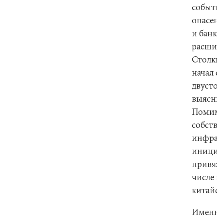
событ
опасе
и бан
расши
Столк
начал
двусто
выясни
Помимо
собст
инфра
инициа
привя
числе
китай
Именн