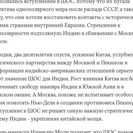
есовались вступлением в ШОС, потому что их пугала
ектива однополярного мира после распада СССР, а так
у, что они хотели восстановить контакты с историчес
ими странами внутренней Евразии. Стремление к
полярности подтолкнуло Индию к сближению с Моск
ом.
одня, два десятилетия спустя, усиление Китая, углубле
егического партнерства между Москвой и Пекином и
формация индийско-американских отношений серьез
т значение ШОС для Индии. Рост влияния Китая все 
ичивает свободу маневра Индии в Южной Азии и в
ском океане. А Москва, похоже, не испытывает особог
ия помогать Нью-Дели в создании противовеса Пекину
ступление в ШОС не решает самую важную стратегиче
ему Индии – укрепление китайской мощи.
ер-министр Нарендра Моди полагает, что ШОС помо