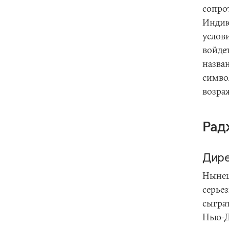
сопро
Индию
услов
войдет
назва
симво
возра
Рад
Дире
Нынеш
серье
сыгра
Нью-Д