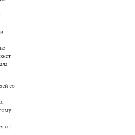
и
ми
ию
ожет
ала
зей со
а
этому
я от