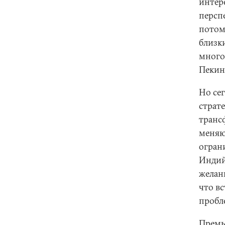
интер
персп
потом
близк
много
Пекин
Но сег
страт
транс
меняю
огран
Индий
желан
что в
пробл
Премь