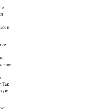
же
ки
вой и
ние
но
больше
о
. Так
скую
жет