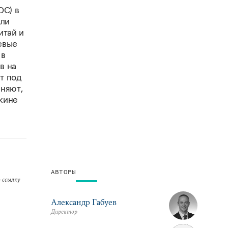
ОС) в
шли
итай и
евые
 в
в на
т под
няют,
кине
АВТОРЫ
 ссылку
Александр Габуев
Директор