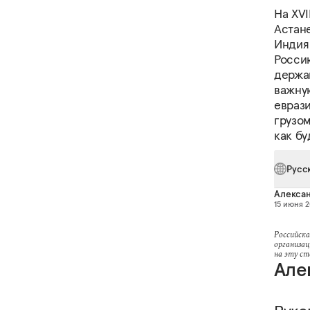
На XV
Астан
Индия
Россию
держа
важну
еврази
грузо
как б
Русс
Алексан
15 июня 2
Российска
организац
на эту с
Але