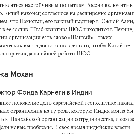
тивляться настойчивым попыткам России включить 
. Китай наконец согласился на расширение организац
ием, что Пакистан, его важный партнер в Южной Азии,
 в ее состав. Штаб-квартира ШОС находится в Пекине, 
нии организации есть слово «Шанхай» – таких
лических выгод достаточно для того, чтобы Китай не
жал против дальнейшей работы ШОС.
жа Мохан
ктор Фонда Карнеги в Индии
нее положение дел в евразийской геополитике наклад
зные ограничения на ту роль, которую Индия могла бы
ть в Шанхайской организации сотрудничества, и созда
ели новые проблемы. В свое время индийские власти