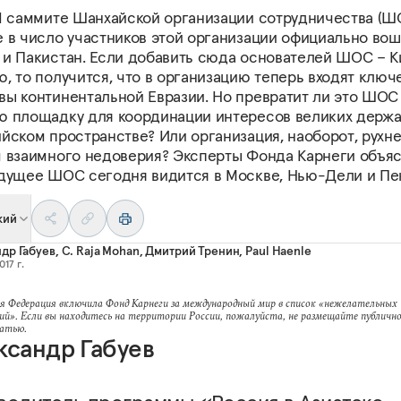
II саммите Шанхайской организации сотрудничества (Ш
е в число участников этой организации официально во
 и Пакистан. Если добавить сюда основателей ШОС – К
, то получится, что в организацию теперь входят ключ
вы континентальной Евразии. Но превратит ли это ШОС
ю площадку для координации интересов великих держа
йском пространстве? Или организация, наоборот, рухне
м взаимного недоверия? Эксперты Фонда Карнеги объяс
удущее ШОС сегодня видится в Москве, Нью-Дели и Пе
кий
др Габуев
,
C. Raja Mohan
,
Дмитрий Тренин
,
Paul Haenle
017 г.
я Федерация включила Фонд Карнеги за международный мир в список «нежелательных
ий». Если вы находитесь на территории России, пожалуйста, не размещайте публично
татью.
ксандр Габуев