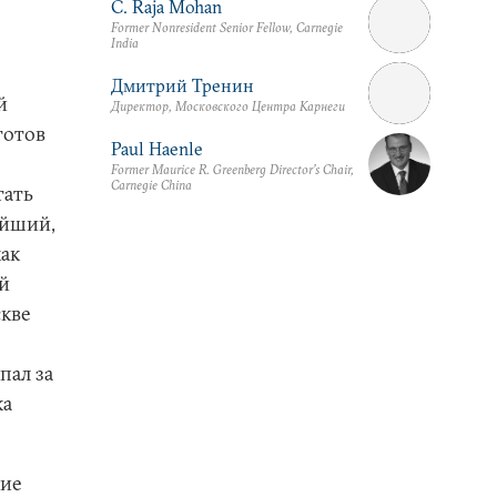
C. Raja Mohan
Former Nonresident Senior Fellow, Carnegie
India
Дмитрий Тренин
й
Директор, Московского Центра Карнеги
готов
Paul Haenle
Former Maurice R. Greenberg Director’s Chair,
Carnegie China
гать
ейший,
ак
й
кве
пал за
ка
тие