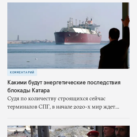
США, но не сбивал американские беспилотники
в нейтральных водах, не наносил ракетные
удары по судам в Персидском заливе, а в Ираке
шиитские ополченцы не нападали на
американцев. Отказавшись от ядерного
соглашения без каких-либо доказательств
обмана со стороны Ирана, США запустили
предсказуемый цикл эскалации
КОММЕНТАРИЙ
Какими будут энергетические последствия
блокады Катара
Судя по количеству строящихся сейчас
терминалов СПГ, в начале 2020-х мир ждет
переизбыток предложения сжиженного газа.
Решение Катара нарастить добычу в ответ на
блокаду может еще больше усилить и без того