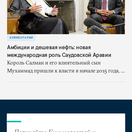
КОММЕНТАРИЙ
Амбиции и дешевая нефть: новая
международная роль Саудовской Аравии
Король Салман и его влиятельный сын
Мухаммад пришли к власти в начале 2015 года, и
с тех пор внутренняя и внешняя политика
страны успела заметно измениться. В этом
материале исследователи Фонда Карнеги
обсуждают новые внешнеполитические
инициативы Эр-Рияда, туманное будущее
саудовской королевской семьи и
внутриполитические проблемы Саудовского
Получайте Еще новостей и