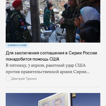
неизбежное перенасыщение рынка и серьезно
сбить цены в перспективе пяти-семи лет. Для
Катара такой сценарий не проблема, а вот для
США – повод для беспокойства
КОММЕНТАРИЙ
Для заключения соглашения в Сирии России
понадобится помощь США
В пятницу, 7 апреля, ракетный удар США
против правительственной армии Сирии
окончательно развеял все иллюзии Москвы
Дмитрий Тренин
касательно внешней политики Дональда Трампа.