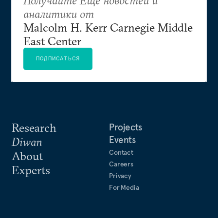
королевства
аналитики от
Malcolm H. Kerr Carnegie Middle
East Center
ПОДПИСАТЬСЯ
Research
Projects
Events
Diwan
Contact
About
Careers
Experts
Privacy
For Media