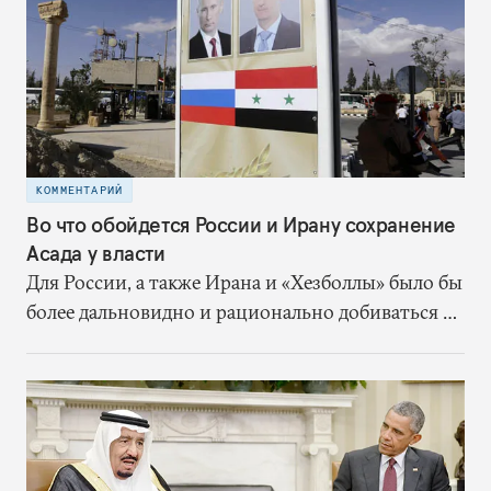
КОММЕНТАРИЙ
Во что обойдется России и Ирану сохранение
Асада у власти
Для России, а также Ирана и «Хезболлы» было бы
более дальновидно и рационально добиваться от
Асада реального примирения с оппозицией и
реальных политических перемен. Иначе им
придется взять на себя финансовую поддержку
сирийского режима, а политическая ситуация в
стране останется сложной и нестабильной