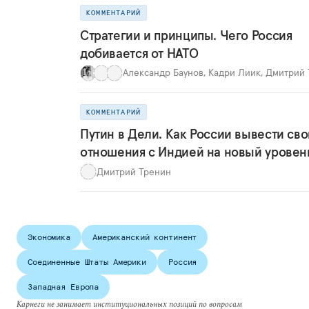
КОММЕНТАРИЙ
Стратегии и принципы. Чего Россия
добивается от НАТО
Александр Баунов
,
Кадри Лиик
,
Дмитрий 
КОММЕНТАРИЙ
Путин в Дели. Как России вывести сво
отношения с Индией на новый уровен
Дмитрий Тренин
Экономика
Американский континент
Соединенные Штаты Америки
Россия
Западная Европа
Карнеги не занимает институциональных позиций по вопросам