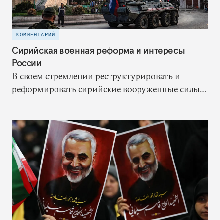
КОММЕНТАРИЙ
Сирийская военная реформа и интересы
России
В своем стремлении реструктурировать и
реформировать сирийские вооруженные силы
Россию ждет немало трудностей. Именно в
создании сильной сирийской армии она видит
ключ к сдерживанию иранского влияния,
завершению своего военного участия в
конфликте и окончанию гражданской войны на
условиях, благоприятных для режима Асада.