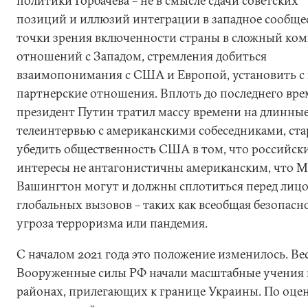
политики Горбачева – не в смысле сдачи советских
позиций и иллюзий интеграции в западное сообщест
точки зрения включенности страны в сложный ком
отношений с Западом, стремления добиться
взаимопонимания с США и Европой, установить с
партнерские отношения. Вплоть до последнего вр
президент Путин тратил массу времени на длинны
телеинтервью с американскими собеседниками, ста
убедить общественность США в том, что российск
интересы не антагонистичны американским, что М
Вашингтон могут и должны сплотиться перед лиц
глобальных вызовов – таких как всеобщая безопасно
угроза терроризма или пандемия.
С началом 2021 года это положение изменилось. Ве
Вооруженные силы РФ начали масштабные учения 
районах, прилегающих к границе Украины. По оце