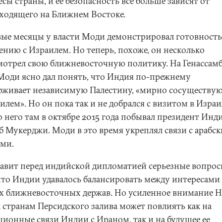
сы страны, и ее безопасность все больше зависят от
ходящего на Ближнем Востоке.
вые месяцы у власти Моди демонстрировал готовность
ению с Израилем. Но теперь, похоже, он несколько
мотрел свою ближневосточную политику. На Генассамб
оди ясно дал понять, что Индия по-прежнему
рживает независимую Палестину, «мирно сосуществ
илем». Но он пока так и не добрался с визитом в Израи
о него там в октябре 2015 года побывал президент Инд
б Мукерджи. Моди в это время укреплял связи с арабс
ями.
тавит перед индийской дипломатией серьезные вопрос
что Индии удавалось балансировать между интересами
х ближневосточных держав. Но усиленное внимание 
к странам Персидского залива может повлиять как на
ционные связи Индии с Ираном, так и на будущее ее