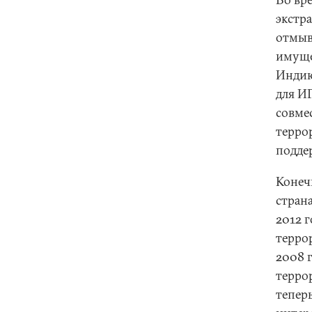
экстр
отмыв
имуще
Индию
для И
совме
терро
подде
Конеч
стран
2012 
терро
2008 
терро
тепер