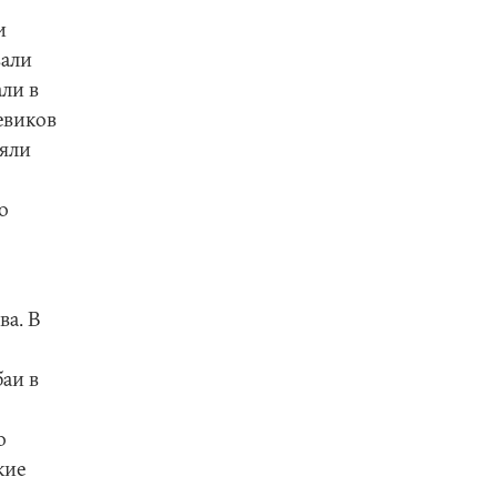
и
вали
ли в
евиков
няли
о
ва. В
аи в
о
кие