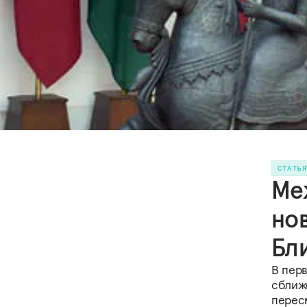
СТАТЬ
Ме
но
Бл
В пер
сближе
перес