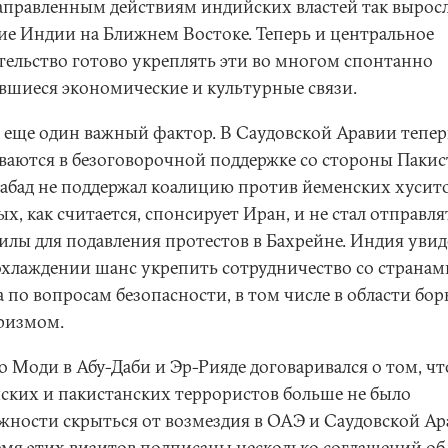
аправленным действиям индийских властей так вырос
ие Индии на Ближнем Востоке. Теперь и центральное
тельство готово укреплять эти во многом спонтанно
вшиеся экономические и культурные связи.
и еще один важный фактор. В Саудовской Аравии тепер
ваются в безоговорочной поддержке со стороны Пакис
абад не поддержал коалицию против йеменских хусито
х, как считается, спонсирует Иран, и не стал отправля
илы для подавления протестов в Бахрейне. Индия увид
охлаждении шанс укрепить сотрудничество со странам
 по вопросам безопасности, в том числе в области бор
ризмом.
о Моди в Абу-Даби и Эр-Рияде договаривался о том, чт
ских и пакистанских террористов больше не было
жности скрыться от возмездия в ОАЭ и Саудовской Ар
емя этих визитов подписаны несколько соглашений об