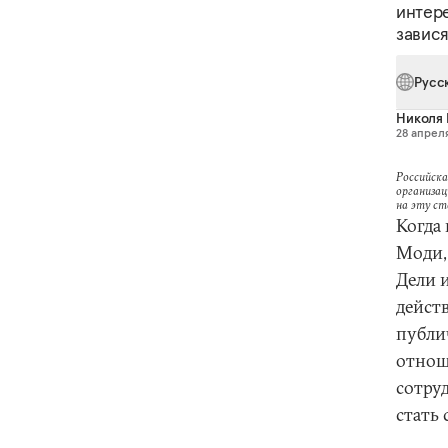
интер
завися
Русс
Николя 
28 апреля
Российска
организац
на эту с
Когда
Моди,
Дели 
дейст
публи
отнош
сотруд
стать 