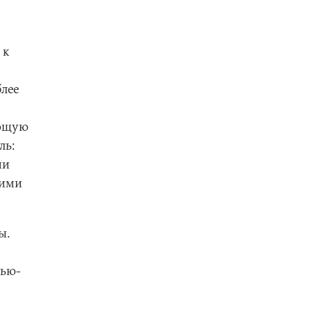
 к
лее
ующую
ль:
ии
кими
ы.
Нью-