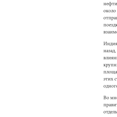
нефти
около
отправ
поезд
взаим
Индия
назад
влиян
крупн
площа
этих 
одног
Во мн
прави
отдел