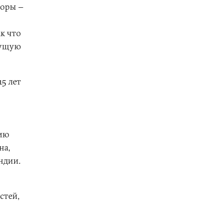
поры −
ак что
тущую
5 лет
нию
на,
ндии.
стей,