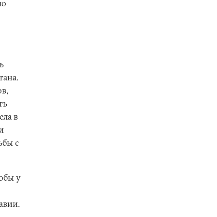
ло
ь
тана.
в,
ть
ела в
и
ьбы с
обы у
авии.