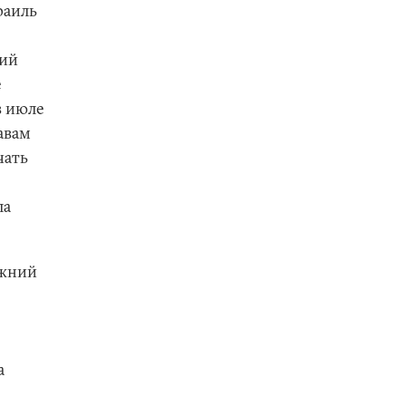
раиль
щий
е
в июле
равам
чать
ла
ижний
а