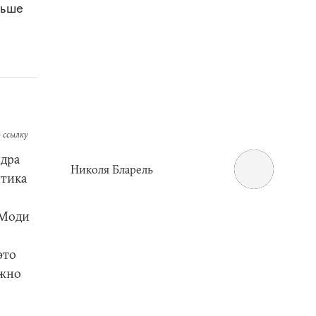
льше
 ссылку
ндра
Николя Бларель
итика
 Моди
это
лжно