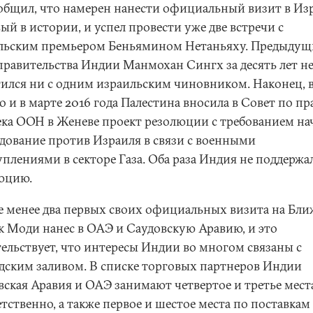
общил, что намерен нанести официальный визит в Из
ый в истории, и успел провести уже две встречи с
льским премьером Беньямином Нетаньяху. Предыду
 правительства Индии Манмохан Сингх за десять лет н
тился ни с одним израильским чиновником. Наконец, 
о и в марте 2016 года Палестина вносила в Совет по п
ека ООН в Женеве проект резолюции с требованием на
едование против Израиля в связи с военными
уплениями в секторе Газа. Оба раза Индия не поддержа
юцию.
е менее два первых своих официальных визита на Бл
к Моди нанес в ОАЭ и Саудовскую Аравию, и это
тельствует, что интересы Индии во многом связаны с
дским заливом. В списке торговых партнеров Индии
вская Аравия и ОАЭ занимают четвертое и третье мест
тственно, а также первое и шестое места по поставкам