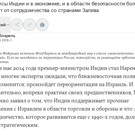
есы Индии и в экономике, и в области безопасности бо
т от сотрудничества со странами Залива
кий
Бларель
 2016 г.
я Федерация включила Фонд Карнеги за международный мир в список «нежелательных
ий». Если вы находитесь на территории России, пожалуйста, не размещайте публично
татью.
 в мае 2014 года премьер-министром Индии стал Наре
 многие эксперты ожидали, что ближневосточная пол
изменится: произойдет переориентация на Израиль. И
вительно, вопреки практике своих предшественников,
чно заявил о том, что Индия поддерживает прочные
ения с Израилем в области торговли и обороны и что 
ничество, которое развивается еще с 1990-х годов, до
стратегическим.