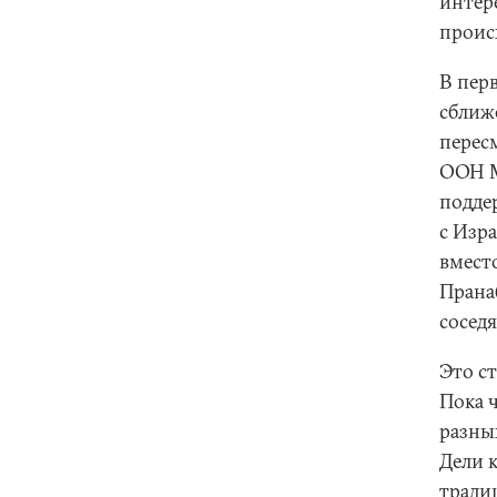
интере
проис
В пер
сближ
перес
ООН М
подде
с Изра
вмест
Прана
сосед
Это с
Пока 
разны
Дели 
тради