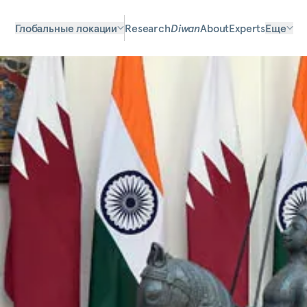
Глобальные локации
Research
Diwan
About
Experts
Еще