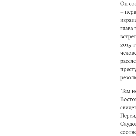
Он со
− перв
израи
глава
встре
2015-г
челов
рассл
прест
резол
Тем н
Восто
свиде
Перси
Саудо
соотве