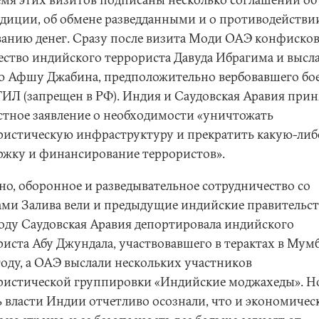
адиции, об обмене разведданными и о противодействи
анию денег. Сразу после визита Моди ОАЭ конфиско
ство индийского террориста Давуда Ибрагима и высла
 Афшу Джабина, предположительно вербовавшего бо
ГИЛ (запрещен в РФ). Индия и Саудовская Аравия при
стное заявление о необходимости «уничтожать
ристическую инфраструктуру и прекратить какую-либ
ржку и финансирование террористов».
но, оборонное и разведывательное сотрудничество со
ами Залива вели и предыдущие индийские правительст
году Саудовская Аравия депортировала индийского
риста Абу Джундала, участвовавшего в терактах в Мумб
году, а ОАЭ выслали нескольких участников
ристической группировки «Индийские моджахеды». Н
ь власти Индии отчетливо осознали, что и экономичес