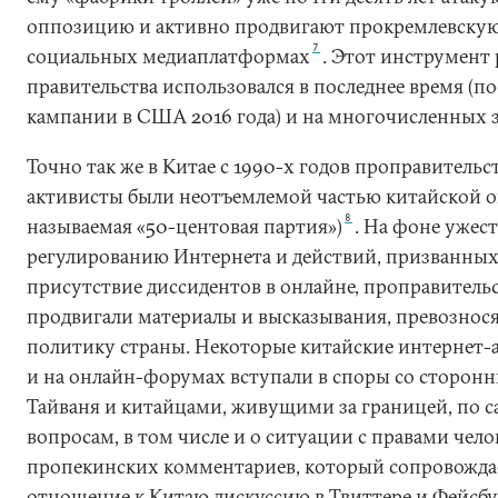
оппозицию и активно продвигают прокремлевскую
7
социальных медиаплатформах
. Этот инструмент
правительства использовался в последнее время (п
кампании в США 2016 года) и на многочисленных 
Точно так же в Китае с 1990-х годов проправитель
активисты были неотъемлемой частью китайской о
8
называемая «50-центовая партия»)
. На фоне ужес
регулированию Интернета и действий, призванны
присутствие диссидентов в онлайне, проправитель
продвигали материалы и высказывания, превознос
политику страны. Некоторые китайские интернет-а
и на онлайн-форумах вступали в споры со сторон
Тайваня и китайцами, живущими за границей, по 
вопросам, в том числе и о ситуации с правами чело
пропекинских комментариев, который сопровожд
отношение к Китаю дискуссию в Твиттере и Фейсбук