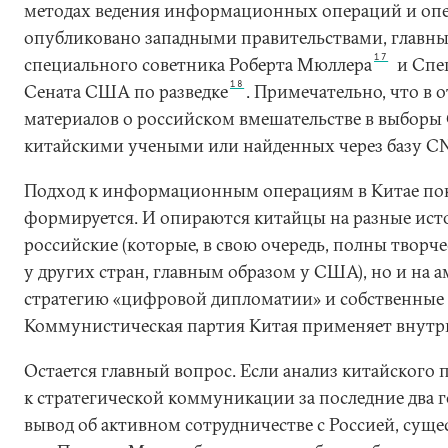
методах ведения информационных операций и оп
опубликовано западными правительствами, главн
17
специального советника Роберта Мюллера
и Спе
18
Сената США по разведке
. Примечательно, что в 
материалов о российском вмешательстве в выбор
китайскими учеными или найденных через базу CN
Подход к информационным операциям в Китае пок
формируется. И опираются китайцы на разные ист
российские (которые, в свою очередь, полны творч
у других стран, главным образом у США), но и на 
стратегию «цифровой дипломатии» и собственные
Коммунистическая партия Китая применяет внутр
Остается главный вопрос. Если анализ китайского 
к стратегической коммуникации за последние два го
вывод об активном сотрудничестве с Россией, суще