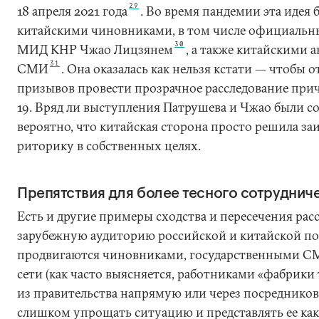
29
18 апреля 2021 года
. Во время пандемии эта идея 
китайскими чиновниками, в том числе официальн
30
МИД КНР Чжао Лицзянем
, а также китайскими
31
СМИ
. Она оказалась как нельзя кстати — чтобы 
призывов провести прозрачное расследование пр
19. Вряд ли выступления Патрушева и Чжао были со
вероятно, что китайская сторона просто решила з
риторику в собственных целях.
Препятствия для более тесного сотруднич
Есть и другие примеры сходства и пересечения ра
зарубежную аудиторию российской и китайской по
продвигаются чиновниками, государственными С
сети (как часто выясняется, работниками «фабрики
из правительства напрямую или через посредников
слишком упрощать ситуацию и представлять ее как