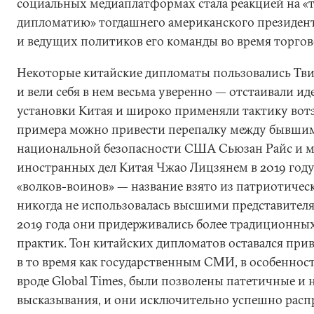
социальных медиаплатформах стала реакцией на «
дипломатию» тогдашнего американского президент
и ведущих политиков его команды во время торго
Некоторые китайские дипломаты пользовались Тви
и вели себя в нем весьма уверенно — отстаивали и
установки Китая и широко применяли тактику вотэ
примера можно привести перепалку между бывши
национальной безопасности США Сьюзан Райс и 
иностранных дел Китая Чжао Лицзянем в 2019 год
«волков-воинов» — название взято из патриотичес
никогда не использовалась высшими представителя
2019 года они придерживались более традиционны
практик. Тон китайских дипломатов оставался пр
в то время как государственным СМИ, в особеннос
вроде Global Times, были позволены патетичные и
высказывания, и они исключительно успешно расп