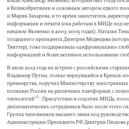
взяли Александр Яковенко, который был тогда пос
в Великобритании и основным автором едкого посо
и Мария Захарова, в то время заместитель директо
информации и печати (она работала в МИДе под н
началом Яковенко в 2003–2005 годах). Наталья Тима
тогдашнего президента Дмитрия Медведева (которы
Твиттер), тоже поддерживала «цифровизацию» гло
информацией и более активное использование глоб
В июле 2012 года на встрече с российскими старш
Владимир Путин, только вернувшийся в Кремль по
премьерства, поручил Министерству иностранных 
позицию России на различных платформах с пом
12
технологий
. Присутствие в соцсетях МИДа, посо
дипломатических сотрудников было после этого си
Группа чиновников высшего звена под руководство
Администрации Президента РФ Дмитрия Пескова р