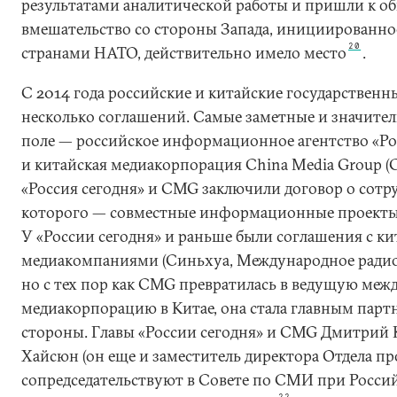
результатами аналитической работы и пришли к об
вмешательство со стороны Запада, инициированн
20
странами НАТО, действительно имело место
.
С 2014 года российские и китайские государстве
несколько соглашений. Самые заметные и значител
поле — российское информационное агентство «Ро
и китайская медиакорпорация China Media Group (C
«Россия сегодня» и CMG заключили договор о сотру
которого — совместные информационные проекты
У «России сегодня» и раньше были соглашения с к
медиакомпаниями (Синьхуа, Международное радио К
но с тех пор как CMG превратилась в ведущую ме
медиакорпорацию в Китае, она стала главным парт
стороны. Главы «России сегодня» и CMG Дмитрий 
Хайсюн (он еще и заместитель директора Отдела п
сопредседательствуют в Совете по СМИ при Росси
22