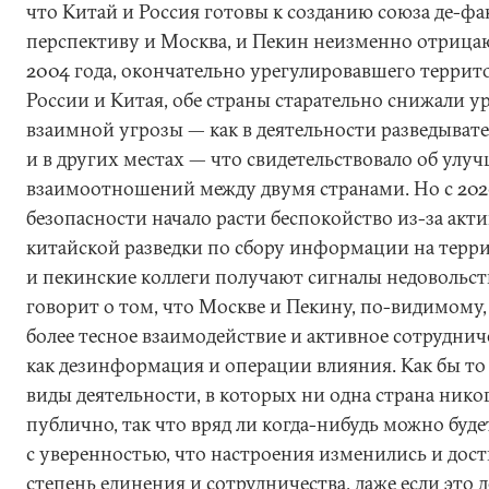
что Китай и Россия готовы к созданию союза де-фак
перспективу и Москва, и Пекин неизменно отрица
2004 года, окончательно урегулировавшего терри
России и Китая, обе страны старательно снижали у
взаимной угрозы — как в деятельности разведывате
и в других местах — что свидетельствовало об улу
взаимоотношений между двумя странами. Но с 2020
безопасности начало расти беспокойство из-за акт
китайской разведки по сбору информации на терр
и пекинские коллеги получают сигналы недовольст
говорит о том, что Москве и Пекину, по-видимому
более тесное взаимодействие и активное сотрудниче
как дезинформация и операции влияния. Как бы то 
виды деятельности, в которых ни одна страна нико
публично, так что вряд ли когда-нибудь можно буде
с уверенностью, что настроения изменились и дост
степень единения и сотрудничества, даже если это 