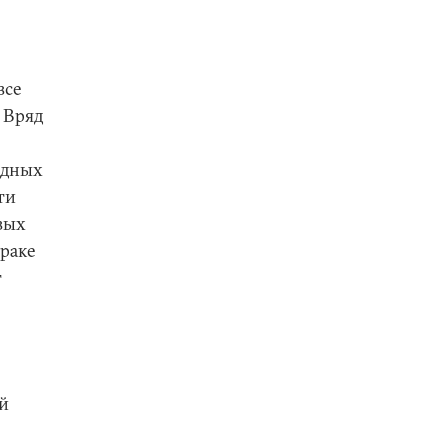
все
 Вряд
одных
ти
вых
Ираке
т
й