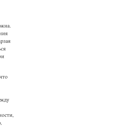
ожна.
ения
арзая
ься
ри
что
ежду
ности,
,