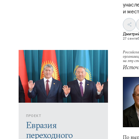
унасле
и мес
Дмитри
27 сентяб
Российска
организац
на эту с
Источ
ПРОЕКТ
Евразия
переходного
По выр