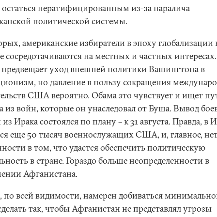
 остаться нератифицированным из-за паралича
канской политической системы.
орых, американские избиратели в эпоху глобализации 
е сосредотачиваются на местных и частных интересах.
о предвещает уход внешней политики Вашингтона в
ционизм, но давление в пользу сокращения междунар
тельств США вероятно. Обама это чувствует и ищет пу
а из войн, которые он унаследовал от Буша. Вывод бое
 из Ирака состоялся по плану – к 31 августа. Правда, в 
тся еще 50 тысяч военнослужащих США, и, главное, не
нности в том, что удастся обеспечить политическую
ьность в стране. Гораздо больше неопределенности в
ении Афганистана.
, по всей видимости, намерен добиваться минимально
сделать так, чтобы Афганистан не представлял угрозы