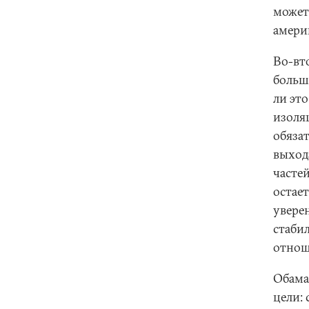
может
амери
Во-вт
больш
ли эт
изоля
обяза
выход
частей
остае
увере
стабил
отнош
Обама
цели: 