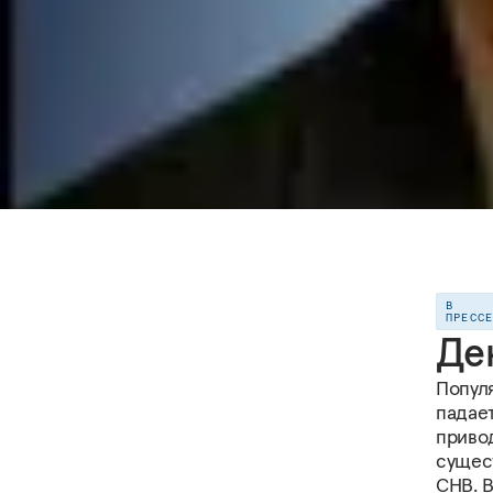
В
ПРЕСС
Де
Попул
падает
приво
сущес
СНВ. 