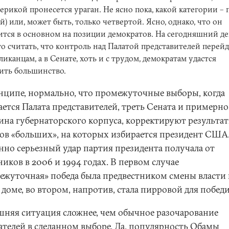
ерикой пронесется ураган. Не ясно пока, какой категории – 
й) или, может быть, только четвертой. Ясно, однако, что он
тся в основном на позиции демократов. На сегодняшний д
о считать, что контроль над Палатой представителей перейд
ликанцам, а в Сенате, хоть и с трудом, демократам удастся
ить большинство.
нципе, нормально, что промежуточные выборы, когда
ается Палата представителей, треть Сената и примерно
ина губернаторского корпуса, корректируют результа
ов «больших», на которых избирается президент США
нно серьезный удар партия президента получала от
иков в 2006 и 1994 годах. В первом случае
ежуточная» победа была предвестником смены власти 
доме, во втором, напротив, стала пирровой для победи
няя ситуация сложнее, чем обычное разочарование
ателей в сделанном выборе. Да, популярность Обамы