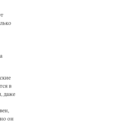
ют
олько
а
ские
тся в
, даже
вен,
 но он