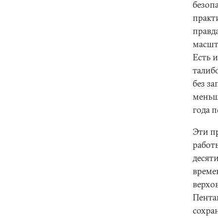
безоп
практи
правда
масшт
Есть 
талибо
без з
меньш
года п
Эти п
работы
десят
време
верхо
Пента
сохра