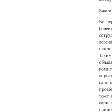
Какое
Во-пе
более
сотру
леген
наприм
Таким
облад
комите
«проти
слишк
проме
тоже, 
вариа
нацио