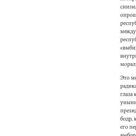
снизил
опрош
респуб
между
респу
«выби
внутр
морал
Это м
радик
глаза
уныни
прези
бодр, 
его п
выбор