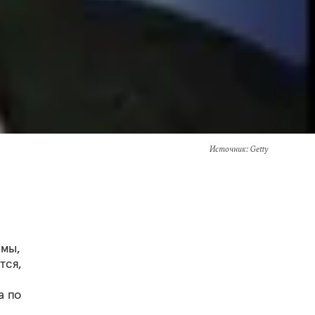
Источник
: Getty
амы,
тся,
а по