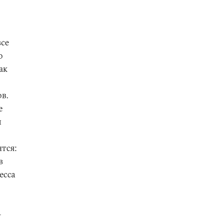
все
о
ак
в.
е
й
тся:
в
есса
–