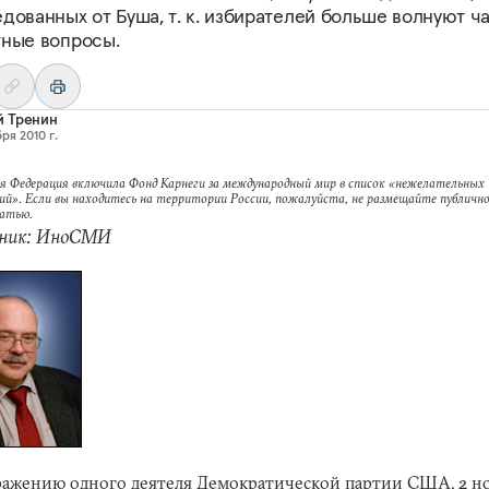
дованных от Буша, т. к. избирателей больше волнуют ч
тные вопросы.
й Тренин
ря 2010 г.
я Федерация включила Фонд Карнеги за международный мир в список «нежелательных
ий». Если вы находитесь на территории России, пожалуйста, не размещайте публично
татью.
ник: ИноСМИ
ажению одного деятеля Демократической партии США, 2 н