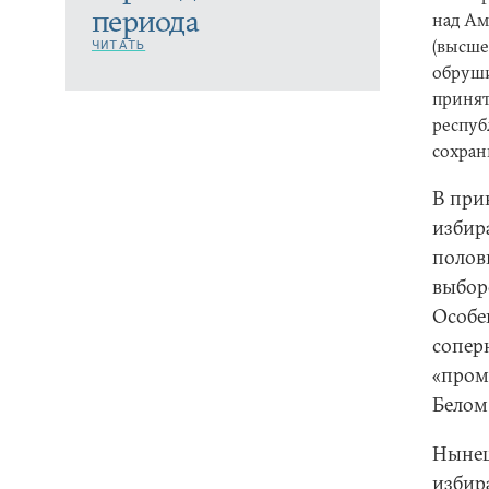
периода
над Ам
(высше
ЧИТАТЬ
обруши
принят
респуб
сохран
В при
избир
полов
выбор
Особе
соперн
«пром
Белом 
Нынеш
избир