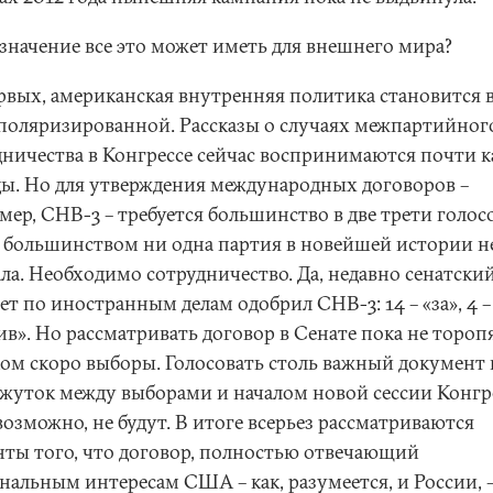
 значение все это может иметь для внешнего мира?
рвых, американская внутренняя политика становится 
 поляризированной. Рассказы о случаях межпартийног
дничества в Конгрессе сейчас воспринимаются почти к
ды. Но для утверждения международных договоров –
ер, СНВ-3 – требуется большинство в две трети голосо
 большинством ни одна партия в новейшей истории н
ала. Необходимо сотрудничество. Да, недавно сенатски
т по иностранным делам одобрил СНВ-3: 14 – «за», 4 –
в». Но рассматривать договор в Сенате пока не торопя
ом скоро выборы. Голосовать столь важный документ 
жуток между выборами и началом новой сессии Конгр
возможно, не будут. В итоге всерьез рассматриваются
нты того, что договор, полностью отвечающий
нальным интересам США – как, разумеется, и России, 