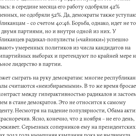
ась: в середине месяца его работу одобряли 42%
енных, не одобряли 52%. Да, демократы также уступа
ликанцам – со счетом 40:46. Борьба, однако, идет не т
 двумя партиями, но и внутри одной из них. У
бликанцев радикал-популисты («чайники») успешно
вают» умеренных политиков из числа кандидатов на
ипартийных выборах и претендуют по крайней мере н
ьное лидерство в партии.
ожет сыграть на руку демократам: многие республикан
алы считаются «неизбираемыми». В то же время бросае
 контраст между гиперактивностью радикалов и застоем
ем в стане демократов. Это не относится к самому
денту. Несмотря на падение популярности, Обама акти
красноречив. Ясно, конечно, что 2 ноября – не его день,
ереживет. Серьезных соперников ему на президентских
ах 2012 года нынешняя кампания пока не выдвинула.