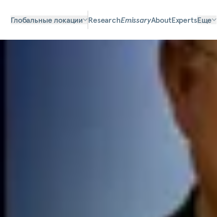
Глобальные локации
Research
Emissary
About
Experts
Еще