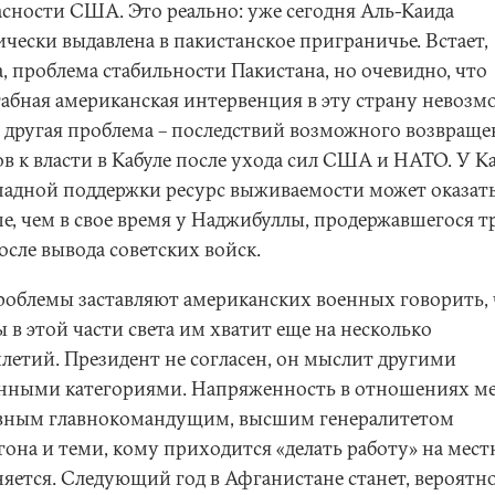
асности США. Это реально: уже сегодня Аль-Каида
чески выдавлена в пакистанское приграничье. Встает,
, проблема стабильности Пакистана, но очевидно, что
абная американская интервенция в эту страну невозм
и другая проблема – последствий возможного возвращ
в к власти в Кабуле после ухода сил США и НАТО. У К
ападной поддержки ресурс выживаемости может оказат
е, чем в свое время у Наджибуллы, продержавшегося т
осле вывода советских войск.
роблемы заставляют американских военных говорить, 
 в этой части света им хватит еще на несколько
илетий. Президент не согласен, он мыслит другими
нными категориями. Напряженность в отношениях м
вным главнокомандущим, высшим генералитетом
гона и теми, кому приходится «делать работу» на мест
няется. Следующий год в Афганистане станет, вероятно