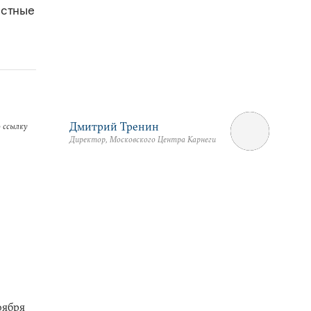
астные
Дмитрий Тренин
 ссылку
Директор, Московского Центра Карнеги
оября