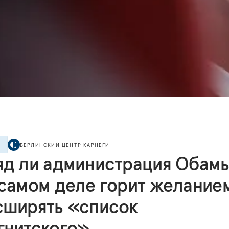
БЕРЛИНСКИЙ ЦЕНТР КАРНЕГИ
Е
яд ли администрация Обам
 самом деле горит желание
сширять «список
гнитского»