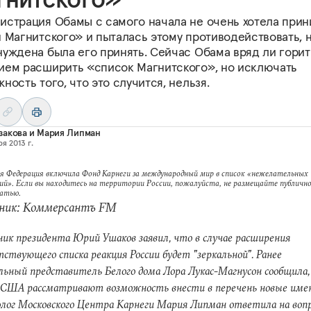
истрация Обамы с самого начала не очень хотела прин
 Магнитского» и пыталась этому противодействовать, 
нуждена была его принять. Сейчас Обама вряд ли горит
ием расширить «список Магнитского», но исключать
ность того, что это случится, нельзя.
закова
и
Мария Липман
я 2013 г.
я Федерация включила Фонд Карнеги за международный мир в список «нежелательных
ий». Если вы находитесь на территории России, пожалуйста, не размещайте публично
татью.
ник: Коммерсантъ FM
ик президента Юрий Ушаков заявил, что в случае расширения
ствующего списка реакция России будет "зеркальной". Ранее
льный представитель Белого дома Лора Лукас-Магнусон сообщила,
 США рассматривают возможность внести в перечень новые имен
лог Московского Центра Карнеги Мария Липман ответила на воп