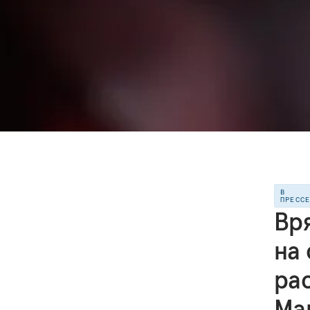
В
ПРЕСС
Вр
на
ра
Ма