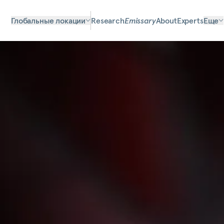
Глобальные локации
Research
Emissary
About
Experts
Еще