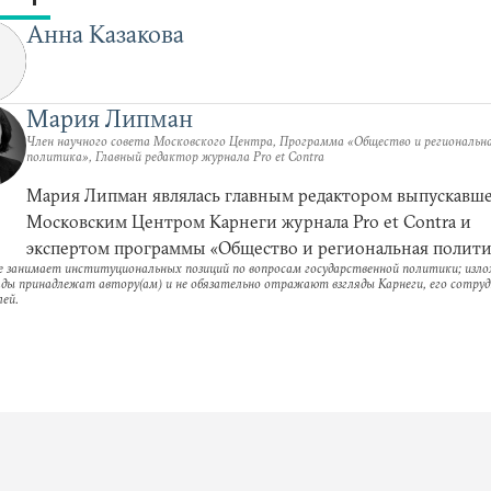
Анна Казакова
Мария Липман
Член научного совета Московского Центра, Программа «Общество и региональн
политика», Главный редактор журнала Pro et Contra
Мария Липман являлась главным редактором выпускавше
Московским Центром Карнеги журнала Pro et Contra и
экспертом программы «Общество и региональная полити
е занимает институциональных позиций по вопросам государственной политики; изл
ляды принадлежат автору(ам) и не обязательно отражают взгляды Карнеги, его сотруд
ей.