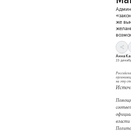
Админ
«закон
же вы
желан
возмож
Анна Ка
23 декабр
Российска
организац
на эту с
Источ
Помощн
соответ
официа
власти
Полито