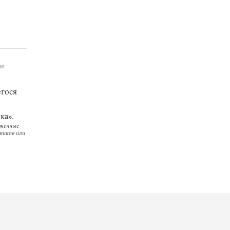
ая
гося
ка».
оженные
ников или