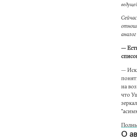
ведущей
Сейчас
отноше
аналог
— Ест
списо
— Искл
понят
на воз
что Уш
зерка
"асимм
Полны
О а