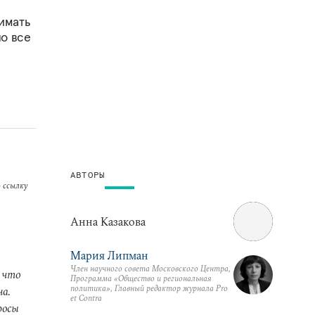
имать
но все
АВТОРЫ
 ссылку
Анна Казакова
Мария Липман
Член научного совета Московского Центра,
 что
Программа «Общество и региональная
политика», Главный редактор журнала Pro
а.
et Contra
росы