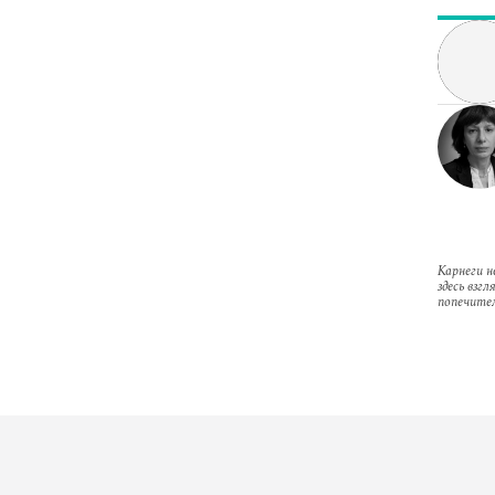
Карнеги н
здесь взг
попечител