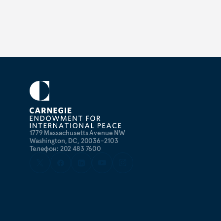
1779 Massachusetts Avenue NW
Washington, DC, 20036-2103
Телефон: 202 483 7600