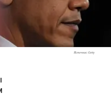
Источник
: Getty
ы
м