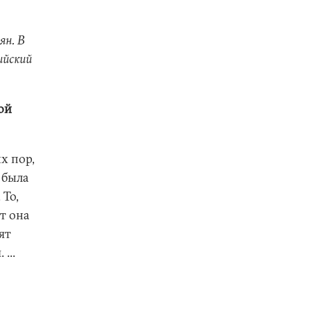
ян. В
ийский
ой
х пор,
 была
 То,
т она
ят
...