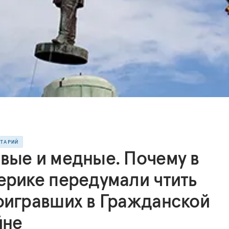
НТАРИЙ
вые и медные. Почему в
ерике передумали чтить
оигравших в Гражданской
йне