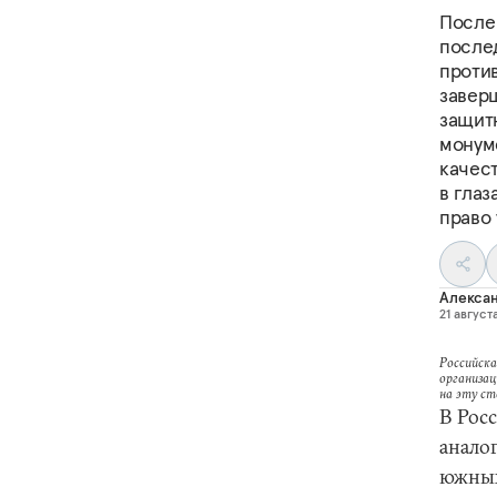
После
после
проти
завер
защитн
монум
качес
в гла
право
Алексан
21 августа
Российска
организац
на эту с
В Росс
анало
южных