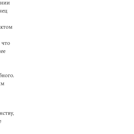
ании
нец
актом
 что
ее
бного.
ым
нству,
е