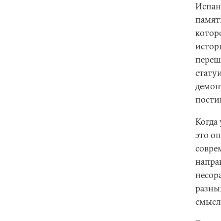
Испан
памят
котор
истор
переш
стату
демон
пости
Когда 
это о
совре
направ
несор
разны
смысл