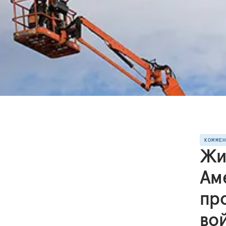
КОММЕ
Жи
Ам
пр
во