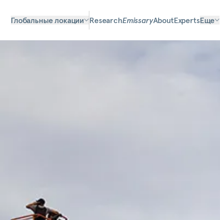
Глобальные локации
Research
Emissary
About
Experts
Еще