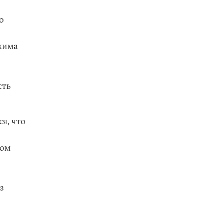
о
ежима
сть
ся, что
ком
з