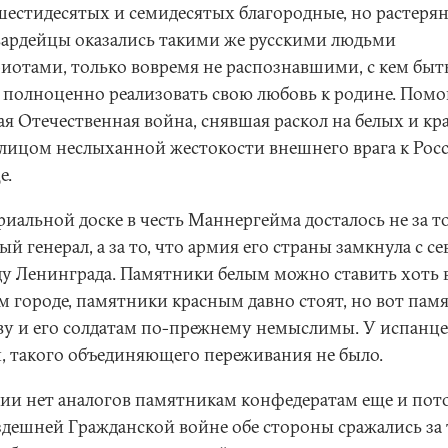
шестидесятых и семидесятых благородные, но растеря
вардейцы оказались такими же русскими людьми
риотами, только вовремя не распознавшими, с кем быт
 полноценно реализовать свою любовь к родине. Помо
ая Отечественная война, снявшая раскол на белых и к
 лицом неслыханной жестокости внешнего врага к Рос
е.
иальной доске в честь Маннергейма досталось не за то
ый генерал, а за то, что армия его страны замкнула с се
ду Ленинграда. Памятники белым можно ставить хоть 
м городе, памятники красным давно стоят, но вот пам
ву и его солдатам по-прежнему немыслимы. У испанце
и, такого объединяющего переживания не было.
сии нет аналогов памятникам конфедератам еще и пот
 здешней Гражданской войне обе стороны сражались за