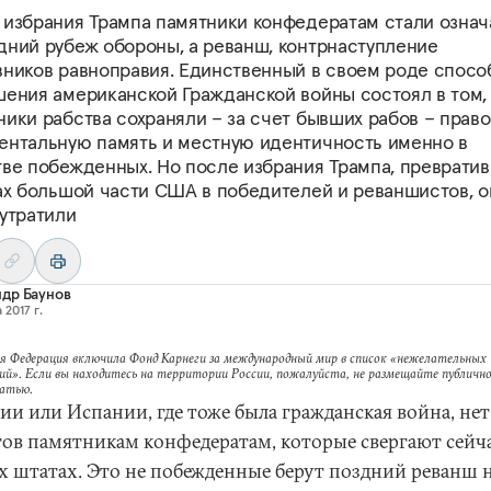
 избрания Трампа памятники конфедератам стали означ
дний рубеж обороны, а реванш, контрнаступление
вников равноправия. Единственный в своем роде спосо
шения американской Гражданской войны состоял в том,
ики рабства сохраняли – за счет бывших рабов – право
ентальную память и местную идентичность именно в
тве побежденных. Но после избрания Трампа, преврати
зах большой части США в победителей и реваншистов, о
 утратили
др Баунов
 2017 г.
я Федерация включила Фонд Карнеги за международный мир в список «нежелательных
ий». Если вы находитесь на территории России, пожалуйста, не размещайте публично
татью.
ии или Испании, где тоже была гражданская война, нет
гов памятникам конфедератам, которые свергают сейча
 штатах. Это не побежденные берут поздний реванш 