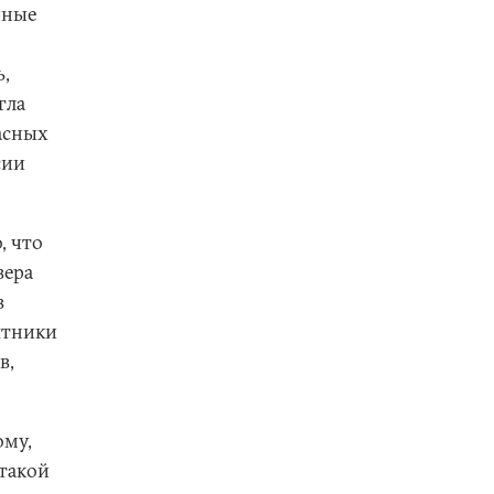
нные
ь,
гла
расных
сии
, что
вера
в
ятники
в,
ому,
 такой