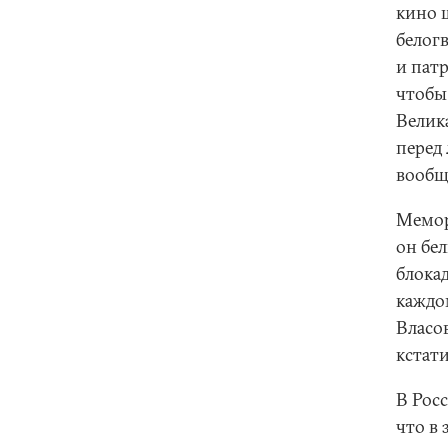
кино 
белог
и пат
чтобы
Велик
перед
вообщ
Мемор
он бел
блока
каждо
Власо
кстат
В Рос
что в