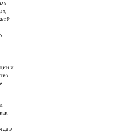
аза
ря,
ужой
о
е
ации и
ство
е
и
как
гда в