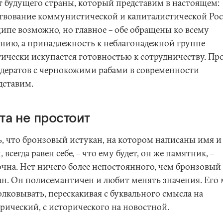
т будущего страны, который представим в настоящем:
твование коммунистической и капиталистической Рос
ипе возможно, но главное – обе обращены ко всему
ению, а принадлежность к неблагонадежной группе
тически искупается готовностью к сотрудничеству. Пр
дератов с чернокожими рабами в современности
дставим.
та не простоит
, что бронзовый истукан, на котором написаны имя и
 всегда равен себе, – что ему будет, он же памятник, –
чна. Нет ничего более непостоянного, чем бронзовый
ан. Он полисемантичен и любит менять значения. Его
олковывать, перескакивая с буквального смысла на
орический, с исторического на новостной.