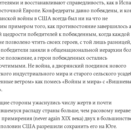
ителями и восстанавливают справедливость, как в Исп
осточной Европе. Конфедераты давно побеждены, и ко
анской войны в США всегда был ни на что не
им примером того, как противостояние завершилось 
й щедрости победителей к побежденным, когда каждой
е позволено чтить своих героев, с той лишь разницей,
-победители заняли в общенациональной иерархии бол
ое положение, а герои побежденных остались
очтимыми. Не война, а дворянский поединок нового
ского индустриального мира и старого сельского усаде
енные ветром» как помесь «Войны и мира» с «Вишнев
».
ие стороны ужаснулись числу жертв и почти
явшемуся распаду страны больше, чем расовому нераве
 примирения (never again XIX века) двух в большинств
 половин США разрешили сохранить его на Юге.