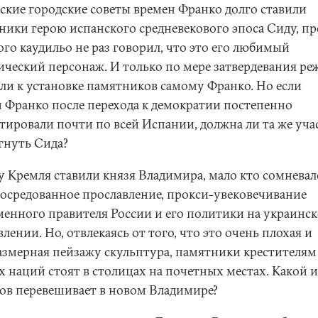
ские городские советы времен Франко долго ставили
ники герою испанского средневекового эпоса Сиду, пр
ого каудильо не раз говорил, что это его любимый
ический персонаж. И только по мере затвердевания р
ли к установке памятников самому Франко. Но если
и Франко после перехода к демократии постепенно
тировали почти по всей Испании, должна ли та же уча
гнуть Сида?
у Кремля ставили князя Владимира, мало кто сомневал
посредованное прославление, прокси-увековечивание
менного правителя России и его политики на украинс
лении. Но, отвлекаясь от того, что это очень плохая и
азмерная пейзажу скульптура, памятники крестителям
х наций стоят в столицах на почетных местах. Какой и
ов перевешивает в новом Владимире?