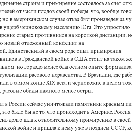
единение страны и примирение состоялось за счет отк
телей от части плодов своей победы, что, вообще гово
; но в американском случае отказ был произведен за ч
– в ущерб чернокожему населению Юга. Это упростило
рение старых противников на короткой дистанции, н
ло новый отложенный конфликт на
ой. Единственный в своем роде опыт примирения
вников в Гражданской войне в США стоит на таком ж
льном, но гораздо менее благостном опыте формализ
уализации расового неравенства. В Бразилии, где раб
или в самом конце XIX века и чернокожие в целом тож
е, расовые обиды намного менее остры.
бы в России сейчас уничтожали памятники красным ил
 это было бы не то, что происходит в Америке. Россия 
чень долго шла к относительному примирению в своей
анской войне и пришла к нему уже в позднем СССР, ко