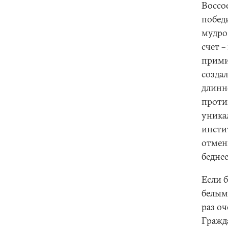
Воссо
победи
мудро
счет 
прими
созда
длинн
проти
уника
инстит
отмен
бедне
Если 
белым,
раз о
Гражд