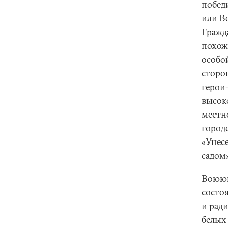
побед
или В
Гражд
похож
особо
сторон
герои
высок
местн
город
«Унес
садом
Воюющ
состо
и ради
белых