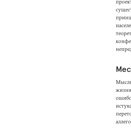
проек
сущес
принц
насел
теоре
конфе
непре
Мес
Мысль
жизни,
ошибо
истук
перет
аллег