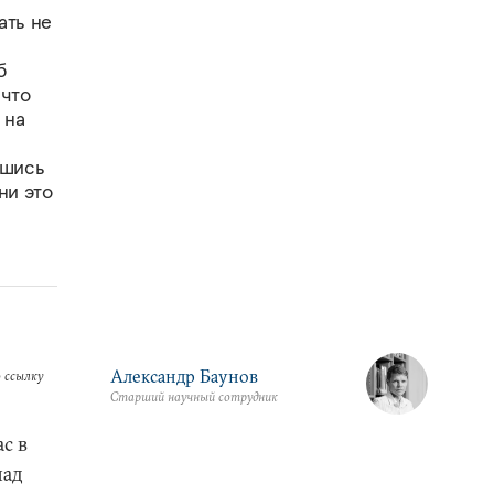
ать не
б
 что
 на
вшись
ни это
Александр Баунов
 ссылку
Старший научный сотрудник
с в
над