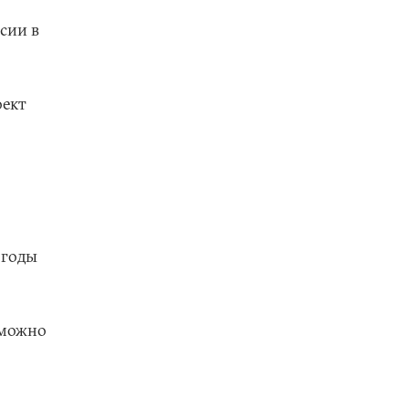
сии в
оект
 годы
 можно