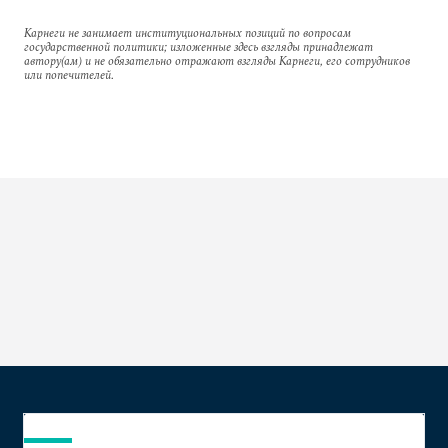
Карнеги не занимает институциональных позиций по вопросам
государственной политики; изложенные здесь взгляды принадлежат
автору(ам) и не обязательно отражают взгляды Карнеги, его сотрудников
или попечителей.