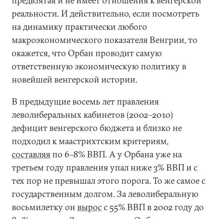
предвзятая и не имеет отношения к венгерской
реальности. И действительно, если посмотреть
на динамику практически любого
макроэкономического показателя Венгрии, то
окажется, что Орбан проводит самую
ответственную экономическую политику в
новейшей венгерской истории.
В предыдущие восемь лет правления
леволиберальных кабинетов (2002–2010)
дефицит венгерского бюджета и близко не
подходил к маастрихтским критериям,
составляя
по 6–8% ВВП. А у Орбана уже на
третьем году правления упал ниже 3% ВВП и с
тех пор не превышал этого порога. То же самое с
государственным долгом. За леволиберальную
восьмилетку он
вырос
с 55% ВВП в 2002 году до