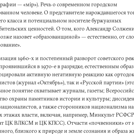
рафии — «мip»). Речь о современном городском
ованном человеке. О представителе нарождавшегося то
его класса и потенциальном носителе буржуазных
бительских ценностей. О том, кого Александр Солже
позже назовет «образованщиной» — естественно, от сло
зование».
изация 1960-х и постепенный разворот советского ре
 проявившийся в 1970-е в разрядке, естественным обра
оцировали активную негативную реакцию как ортодок
истов (журнал «Октябрь»), так и «Русской партии» (эт
чное понятие охватывает журналы, газеты; Всероссий
тво охраны памятников истории и культуры; диссиде
 националистов, а также сторонников национализма на
х этажах власти, включая, например, Минкульт РСФСР
ат ЦК ВЛКСМ и ЦК КПСС). Отчасти «почвенники» от 
ного, близкого к природе и земле сознания и образа 