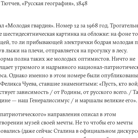
Тютчев, «Русская география», 1848
 «Молодая гвардия». Номер 12 за 1968 год. Трогательн
е шестидесятническая картинка на обложке: на фоне то
щей, то ли прибывающей электрички бодрая молодая п
в лыжи на плечи, отправляется на прогулку в лесу.
орма полна таких же молодых оптимистов. Ничто не
ещает угрюмого и надрывного национал-патриотичес
рса. Однако именно в этом номере были опубликованы
Феликса Чуева, ставшие знаменитыми: «Пусть, кто вой
твует зависимость / от Родины, от русского всего. / Т
дине — наш Генералиссимус / и маршалы великие его».
«патриотического» направления описал в этом
творении музей своей мечты. Не то чтобы его мечты
зовались (даже сейчас Сталина в официальном дискурс