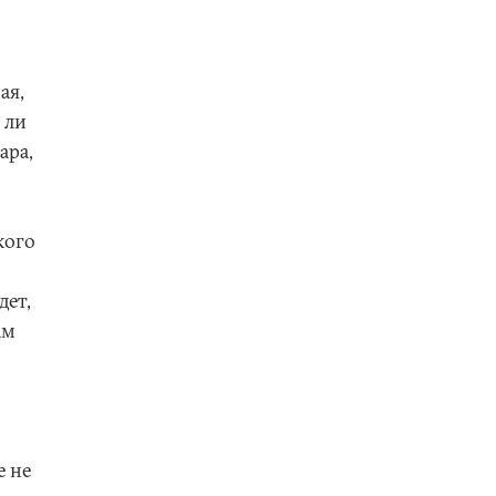
ая,
 ли
ара,
кого
дет,
ам
е не