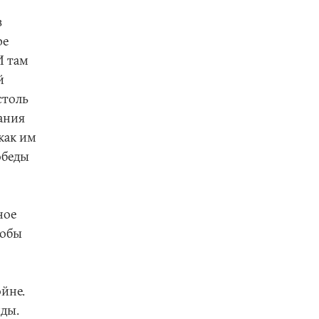
в
ре
И там
й
столь
ания
как им
обеды
ное
тобы
йне.
ды.