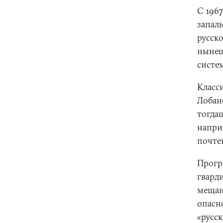
С 1967
запал
русск
нынеш
систем
Класс
Лобан
тогда
напри
почте
Прогр
гвард
мещан
опасн
«русск