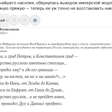
чайшего насилия, обернулась выходом имперской моде
ную прямую — теперь ее уж точно не восстановить ник
кий
 Колесников
2023 г.
я Федерация включила Фонд Карнеги за международный мир в список «нежелательных
ий». Если вы находитесь на территории России, пожалуйста, не размещайте публично
татью.
а, и град Петров, и Константинов град —
рства русского заветные столицы…
 предел ему? и где его границы —
ер, на восток, на юг и на закат?<…>
а до Невы, от Эльбы до Китая,
ги по Евфрат, от Ганга до Дуная…
рство русское… и не прейдет вовек,
 провидел Дух и Даниил предрек».