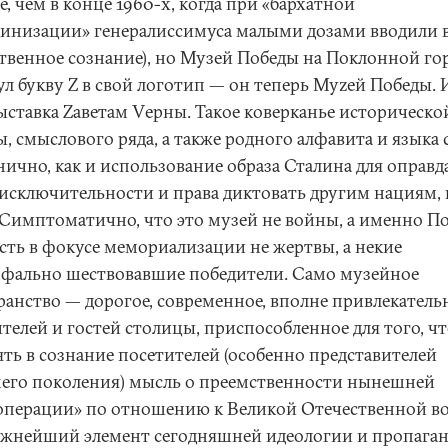
, чем в конце 1960-х, когда при «бархатной
линизации» генералиссимуса малыми дозами вводили 
твенное сознание), но Музей Победы на Поклонной го
ул букву Z в свой логотип — он теперь Муzей Победы. 
выставка Zаветам Vерны. Такое коверканье историческо
, смыслового ряда, а также родного алфавита и языка 
нично, как и использование образа Сталина для оправд
 исключительности и права диктовать другим нациям, 
 Симптоматично, что это музей не войны, а именно П
есть в фокусе мемориализации не жертвы, а некие
фально шествовавшие победители. Само музейное
ранство — дорогое, современное, вполне привлекатель
ителей и гостей столицы, приспособленное для того, ч
ять в сознание посетителей (особенно представителей
его поколения) мысль о преемственности нынешней
операции» по отношению к Великой Отечественной во
ажнейший элемент сегодняшней идеологии и пропаган