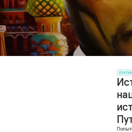
СТАТЬ
Ис
на
ис
Пу
Попытк