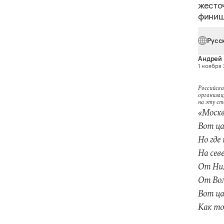
жесто
финиш
Русс
Андрей
1 ноября 
Российска
организац
на эту с
«Москв
Вот ца
Но где
На сев
От Нил
От Вол
Вот ца
Как то