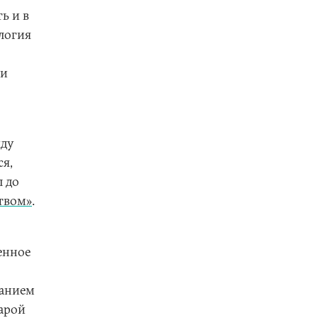
ь и в
ология
ии
жду
я,
л до
ством»
.
енное
танием
тарой