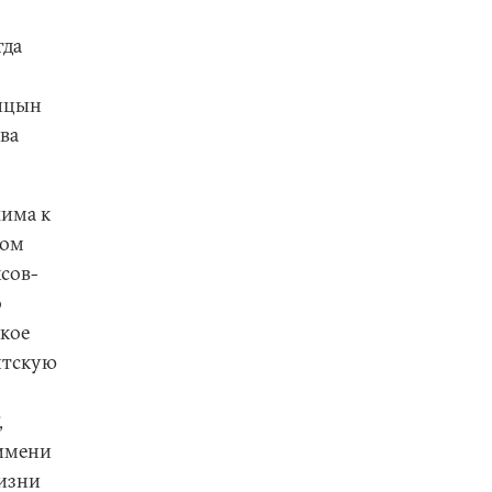
гда
ницын
ва
жима к
зом
сов-
о
ское
нтскую
,
имени
жизни