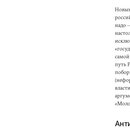
Новым
росси
надо 
насто
исклю
«госу
самой
путь 
побор
(нефо
власт
аргум
«Моло
Ант