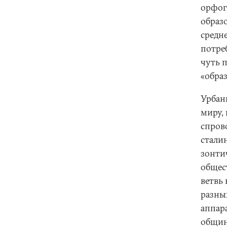
орфог
образ
средн
потре
чуть 
«обра
Урбан
миру,
спров
сталин
зонти
общес
ветвь
разны
аппар
общин