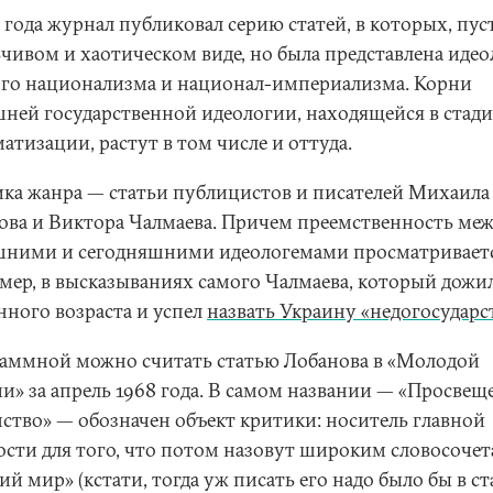
 года журнал публиковал серию статей, в которых, пуст
ьчивом и хаотическом виде, но была представлена иде
ого национализма и национал-империализма. Корни
ней государственной идеологии, находящейся в стад
атизации, растут в том числе и оттуда.
ика жанра — статьи публицистов и писателей Михаила
ова и Виктора Чалмаева. Причем преемственность ме
шними и сегодняшними идеологемами просматриваетс
мер, в высказываниях самого Чалмаева, который дожи
нного возраста и успел
назвать Украину «недогосудар
аммной можно считать статью Лобанова в «Молодой
ии» за апрель 1968 года. В самом названии — «Просвещ
ство» — обозначен объект критики: носитель главной
ости для того, что потом назовут широким словосоче
ий мир» (кстати, тогда уж писать его надо было бы в с