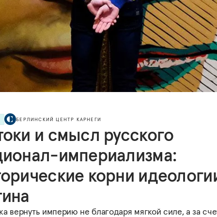
Я
БЕРЛИНСКИЙ ЦЕНТР КАРНЕГИ
токи и смысл русского
ционал-империализма:
торические корни идеологи
тина
а вернуть империю не благодаря мягкой силе, а за сче