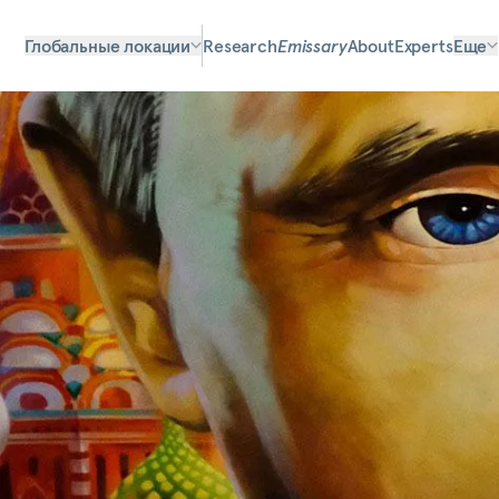
Глобальные локации
Research
Emissary
About
Experts
Еще