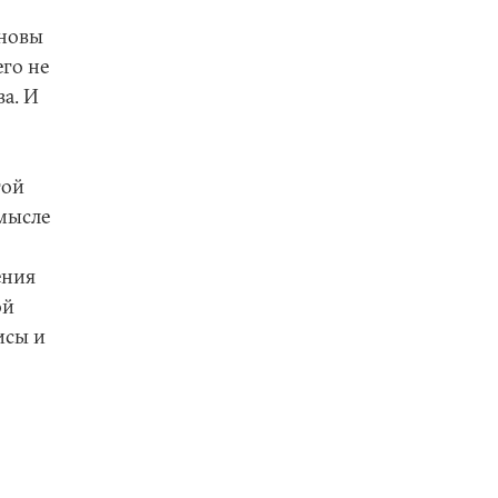
сновы
его не
а. И
той
мысле
ения
ой
исы и