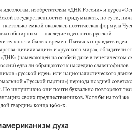
 идеологам, изобретателям «ДНК России» и курса «О
йской государственности», придумывать, по сути, нич
— настолько емкой оказалась поэтическая формула Чуев
лько обширным — наследие идеологов русской
чительности былых времен. Пытаясь оправдать идеи
дарства-цивилизации» и «русского мира», обладатели э
 «ДНК» (намекающей на особый даже в генетическом с
России) едва ли обращаются к наследию славянофилов,
ников «русской идеи» или националистического движ
рмальной «Русской партии») периода поздней советск
и. Но интуитивно они почти буквально повторяют тез
ентацию своих предшественников. Хотя бы из той же
дой гвардии» конца 1960-х.
иамериканизм духа