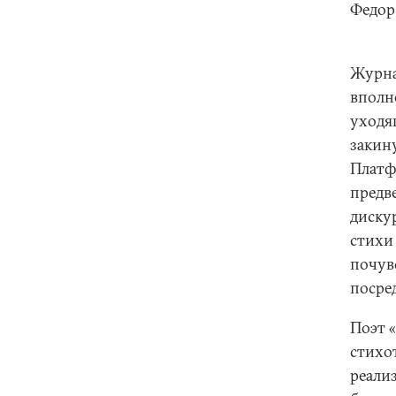
Федор 
Журнал
вполн
уходя
закину
Платф
предв
диску
стихи 
почувс
посре
Поэт 
стихо
реали