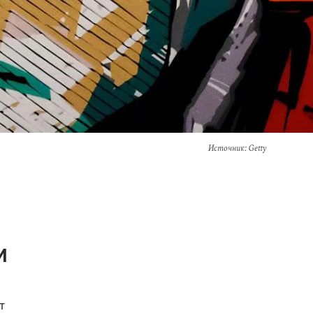
Источник
: Getty
и
т