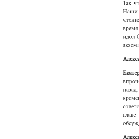
Так ч
Наши 
чтени
время
идол 
экземп
Алекс
Екате
впроч
назад
време
совет
главе
обсуж
Алекс