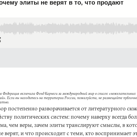
я Федерация включила Фонд Карнеги за международный мир в список «нежелательных
ий». Если вы находитесь на территории России, пожалуйста, не размещайте публично
татью.
вор постепенно разворачивается от литературного сюж
йству политических систем: почему наверху всегда бо
ма, чем веры, зачем элиты транслируют смыслы, в кот
е верят, и что происходит с теми, кто воспринимает э