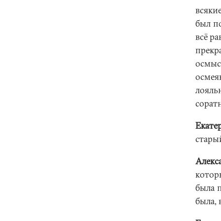
всяки
был п
всё р
прек
осмыс
осмея
лояль
сорат
Екате
стары
Алекс
котор
была 
была, 