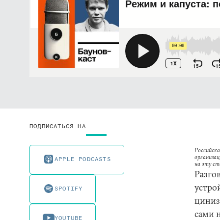
ПОДПИСАТЬСЯ НА
Российска
организац
APPLE PODCASTS
на эту с
Разго
устро
SPOTIFY
циниз
сами н
YOUTUBE