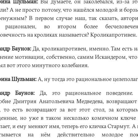
рина Шульман:
Вы думаете, он заколебался, из-за эт
али? А не просто потому, что нашёлся молодой и борзы
ненужным? В первом случае наш, так сказать, автор
е рационален, во втором более бесчеловече
ловечность на кроликах называется? Кроликапротивен.
андр Баунов:
Да, кроликапротивен, именно. Там есть н
нение мотивации, собственно, самим Искандером, что
был вот этого минутного колебания.
рина Шульман:
А, ну тогда это рациональное целеполаг
андр Баунов:
Да, это рациональное поведение. 
обие Дмитрия Анатольевича Медведева, возвращают
, то есть возвращают за вот этот стол, за которы
енные, но уже в таком несколько комичном ключе
ает, и ему меняют имя, теперь его кличка Стармут. А 
птывается на нём действительно молодое пок