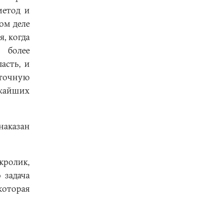
метод и
ом деле
, когда
 более
асть, и
аточную
ижайших
наказан
кролик,
 задача
которая