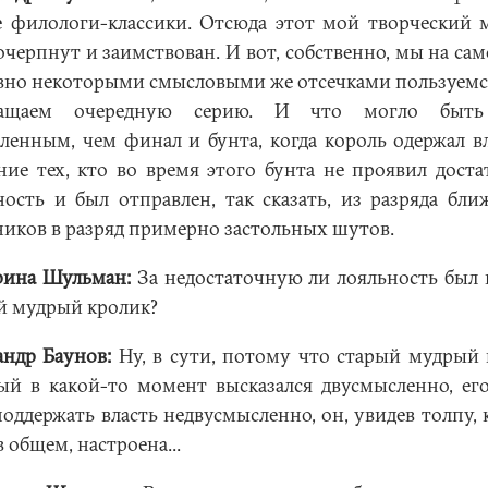
е филологи-классики. Отсюда этот мой творческий 
очерпнут и заимствован. И вот, собственно, мы на сам
авно некоторыми смысловыми же отсечками пользуемся
ращаем очередную серию. И что могло быть
ленным, чем финал и бунта, когда король одержал вл
ние тех, кто во время этого бунта не проявил дост
ность и был отправлен, так сказать, из разряда бл
ников в разряд примерно застольных шутов.
рина Шульман:
За недостаточную ли лояльность был 
й мудрый кролик?
андр Баунов:
Ну, в сути, потому что старый мудрый 
ый в какой-то момент высказался двусмысленно, его
поддержать власть недвусмысленно, он, увидев толпу, 
в общем, настроена...