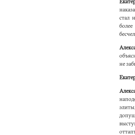
Екате
наказ
стал 
боле
бесче
Алекс
объяс
не за
Екате
Алекс
напод
элиты
допущ
выступ
отта