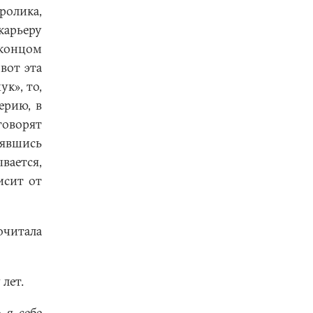
ролика,
карьеру
 концом
вот эта
ук», то,
ерию, в
говорят
нявшись
вается,
исит от
очитала
 лет.
 я себе