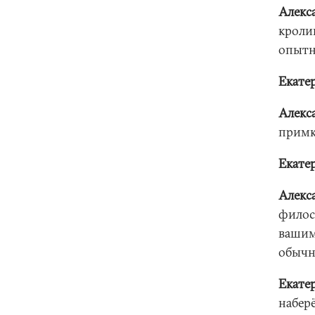
Алекс
кроли
опытн
Екате
Алекс
примк
Екате
Алекс
филос
вашим
обычн
Екате
набер