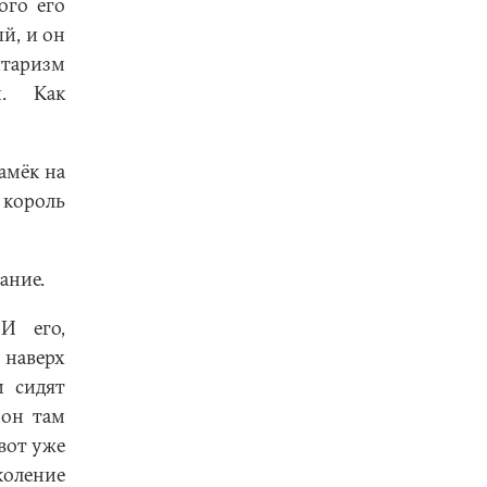
ого его
й, и он
итаризм
н. Как
амёк на
 король
ание.
И его,
 наверх
м сидят
 он там
вот уже
оление