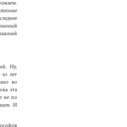
олжаем.
дленные
следнее
ёпанный
умажный
й. Ну,
 10 лет
сано во
ока эта
е не по
ацев. И
лософов