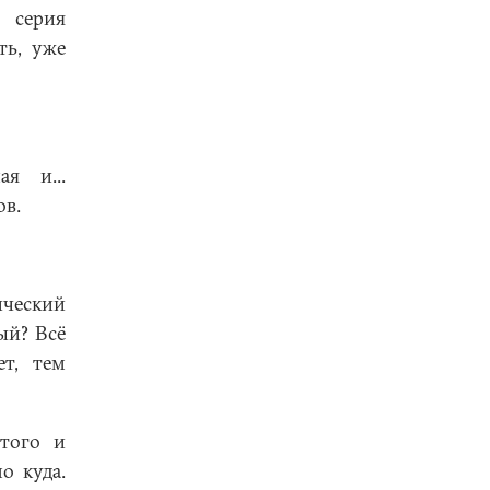
 серия
ть, уже
я и...
ов.
ческий
ый? Всё
т, тем
того и
о куда.