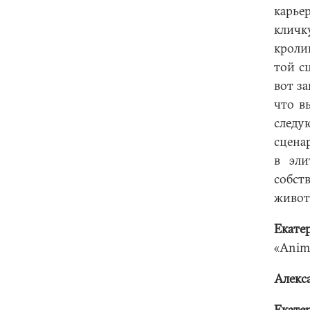
карье
кличк
кролик
той с
вот за
что в
следу
сцена
в эли
собст
живот
Екате
«Anima
Алекс
Екате