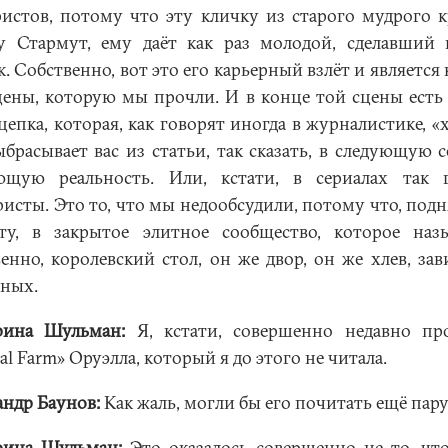
ристов, потому что эту кличку из старого мудрого к
у Стармут, ему даёт как раз молодой, сделавший 
. Собственно, вот это его карьерный взлёт и является
цены, которую мы прочли. И в конце той сцены есть 
цепка, которая, как говорят иногда в журналистике, «х
ыбрасывает вас из статьи, так сказать, в следующую с
ющую реальность. Или, кстати, в сериалах так 
ристы. Это то, что мы недообсудили, потому что, под
ту, в закрытое элитное сообщество, которое назы
венно, королевский стол, он же двор, он же хлев, зав
ных.
рина Шульман:
Я, кстати, совершенно недавно пр
l Farm» Оруэлла, который я до этого не читала.
андр Баунов:
Как жаль, могли бы его почитать ещё пару
рина Шульман:
Это оказалось совершенно не то, что