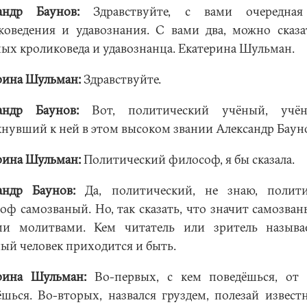
андр Баунов:
Здравствуйте, с вами очередная
коведения и удавознания. С вами два, можно сказа
ых кроликоведа и удавознанца. Екатерина Шульман.
рина Шульман:
Здравствуйте.
андр Баунов:
Вот, политический учёный, учёна
нувший к ней в этом высоком звании Александр Баун
рина Шульман:
Политический философ, я бы сказала.
андр Баунов:
Да, политический, не знаю, полити
оф самозваный. Но, так сказать, что значит самозван
и молитвами. Кем читатель или зритель называе
ый человек приходится и быть.
рина Шульман:
Во-первых, с кем поведёшься, от 
ёшься. Во-вторых, назвался груздем, полезай известн