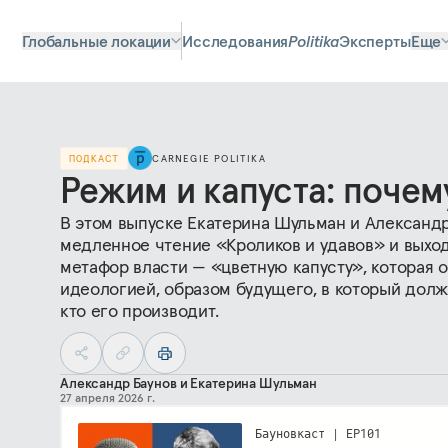
Глобальные локации
Исследования
Politika
Эксперты
Еще
ПОДКАСТ
CARNEGIE POLITIKA
Режим и капуста: почему
В этом выпуске Екатерина Шульман и Александ
медленное чтение «Кроликов и удавов» и выход
метафор власти — «цветную капусту», которая о
идеологией, образом будущего, в который должн
кто его производит.
Александр Баунов
и
Екатерина Шульман
27 апреля 2026 г.