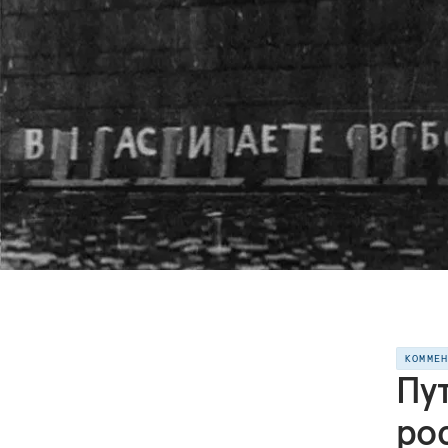
КОММЕ
Пу
ро