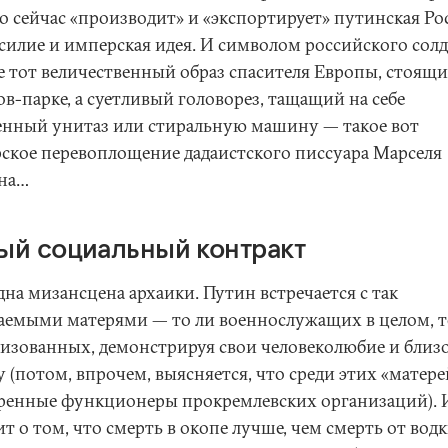
то сейчас «производит» и «экспортирует» путинская Р
асилие и имперская идея. И символом российского солд
не тот величественный образ спасителя Европы, стоящи
в-парке, а суетливый головорез, тащащий на себе
енный унитаз или стиральную машину — такое вот
рское перевоплощение дадаистского писсуара Марселя
на…
ый социальный контракт
на мизансцена архаики. Путин встречается с так
аемыми матерями — то ли военнослужащих в целом, т
изованных, демонстрируя свои человеколюбие и близо
 (потом, впрочем, выясняется, что среди этих «матер
ренные функционеры прокремлевских организаций). 
т о том, что смерть в окопе лучше, чем смерть от водк