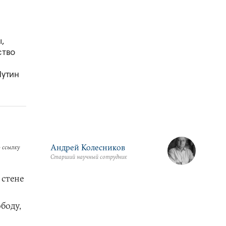
,
ство
Путин
Андрей Колесников
 ссылку
Старший научный сотрудник
 стене
боду,