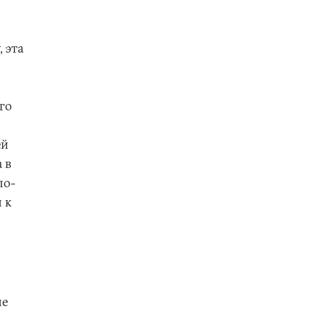
 эта
го
ей
 в
по-
 к
не