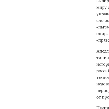
выбир
миру 
управ
филос
«пытае
опира
«прав
Апелл
типич
истор
росси
техно
недов
перио
от пр
Начин