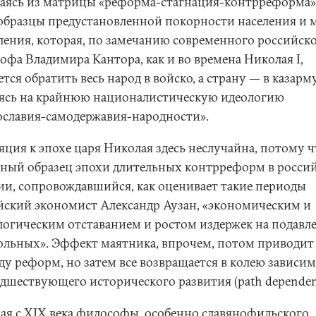
аясь из матрицы «реформа-стагнация-контрреформа»,
образцы предустановленной покорности населения и 
ления, которая, по замечанию современного российск
офа Владимира Кантора, как и во времена Николая I,
тся обратить весь народ в войско, а страну — в казарму
ясь на крайнюю националистическую идеологию
ославия-самодержавия-народности».
яция к эпохе царя Николая здесь неслучайна, потому ч
ный образец эпохи длительных контрреформ в росси
ии, сопровождавшийся, как оценивает такие периоды
йский экономист Александр Аузан, «экономическим и
логическим отставанием и ростом издержек на подавл
ольных». Эффект маятника, впрочем, потом приводит
ду реформ, но затем все возвращается в колею зависи
едшествующего исторического развития (path dependen
ая с XIX века философы, особенно славянофильского