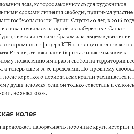
едовании дела, которое закончилось для художников
льными сроками лишения свободы, принимал участие
ант госбезопасности Путин. Спустя 40 лет, в 2016 году,
сь снова появилась на одной из набережных Санкт-
бурга, символическим образом закольцевав движение
а от скромного офицера КГБ к позиции полновластно
рата России, от локальной борьбы с инакомыслием к
ьному подавлению им прав и свобод на территории вс
, а теперь еще и за ее пределами. По-прежнему свобода
и после короткого периода демократии распинается и 
му душа человека, если он только совестлив и склонен
сии, не знает оков.
ская колея
я продолжает наворачивать порочные круги истории, 