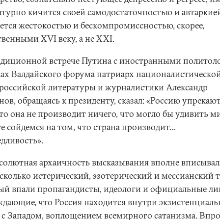
атурно кичится своей самодостаточностью и автаркие
ается жестокостью и бескомпромиссностью, скорее,
венными XVI веку, а не XXI.
адиционной встрече Путина с иностранными политол
ках Валдайского форума патриарх националистическо
 российской литературы и журналистики Александр
ов, обращаясь к президенту, сказал: «Россию упрекают
то она не производит ничего, что могло бы удивить ми
те сойдемся на том, что страна производит…
едливость».
бсолютная архаичность высказывания вполне вписывал
есколько истерический, эзотерический и мессианский т
ый впали пропагандисты, идеологи и официальные ли
ждающие, что Россия находится внутри экзистенциал
 с Западом, воплощением всемирного сатанизма. Впро