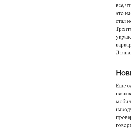
все, ч
это н
стал 
Трепто
украд
варва
Дюша
Нов
Еще од
назыв
мобил
народу
прове
говори