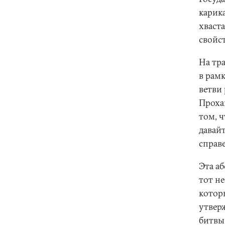
карик
хваст
свойст
На тр
в рам
ветви
Прохан
том, ч
давай
справ
Эта а
тот н
котор
утвер
битвы