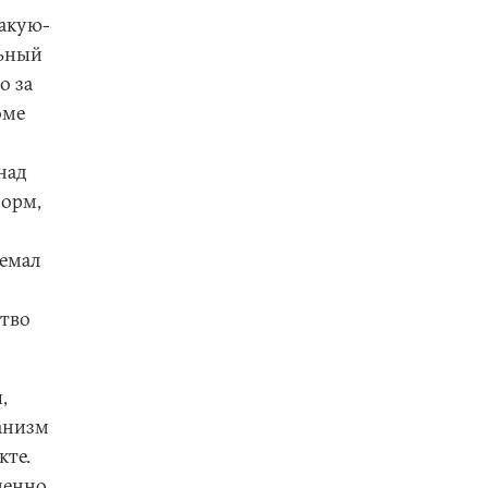
какую-
льный
о за
оме
над
форм,
ремал
ство
,
анизм
кте.
менно