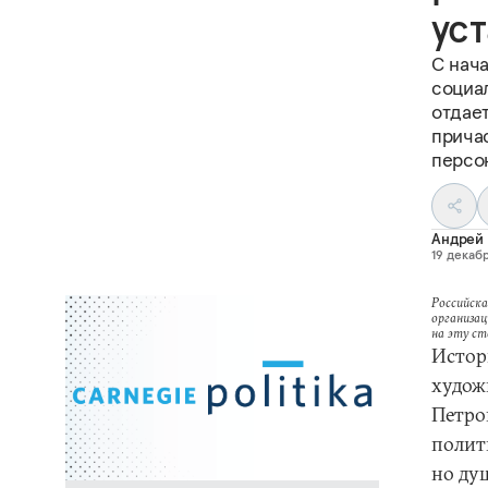
уст
С нач
социа
отдает
прича
персо
Андрей
19 декабр
Российска
организац
на эту с
Истор
худож
Петро
полит
но душ