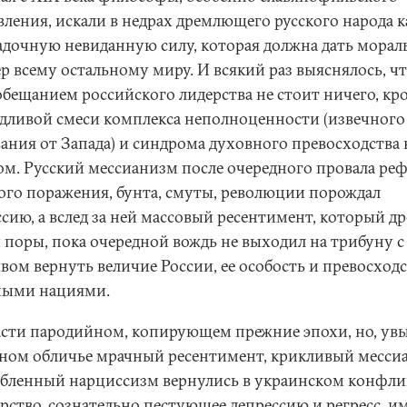
вления, искали в недрах дремлющего русского народа 
гадочную невиданную силу, которая должна дать мора
р всему остальному миру. И всякий раз выяснялось, чт
обещанием российского лидерства не стоит ничего, кр
дливой смеси комплекса неполноценности (извечного
вания от Запада) и синдрома духовного превосходства 
ом. Русский мессианизм после очередного провала ре
ого поражения, бунта, смуты, революции порождал
сию, а вслед за ней массовый ресентимент, который д
й поры, пока очередной вождь не выходил на трибуну с
вом вернуть величие России, ее особость и превосход
ными нациями.
асти пародийном, копирующем прежние эпохи, но, увы
ном обличье мрачный ресентимент, крикливый месси
обленный нарциссизм вернулись в украинском конфли
арство, сознательно пестующее депрессию и регресс, и