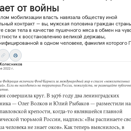
ает от войны
алом мобилизации власть навязала обществу иной
льный контракт — вы, мужская половина граждан страны
е свои тела в качестве пушечного мяса в обмен на чув
стности к восстановлению великой державы,
нифицированной в одном человеке, фамилия которого 
 Колесников
я 2022 г.
я Федерация включила Фонд Карнеги за международный мир в список «нежелательных
ий». Если вы находитесь на территории России, пожалуйста, не размещайте публично
татью.
ия совершила круг. В 1976 году два ленинградских
ника — Олег Волков и Юлий Рыбаков — разместили на
павловской крепости, когда-то являвшейся главной
ической тюрьмой России, надпись: «Вы распинаете сво
а человека не знает оков». Как теперь выяснилось, в