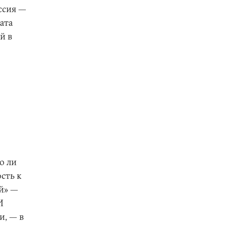
оссия —
ата
й в
о ли
сть к
ей» —
И
и, — в