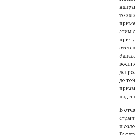
напра
то за
приме
этим 
причу
отста
Запад
военн
депрес
до то
призы
над и
В отч
страш
и озл
Госуд