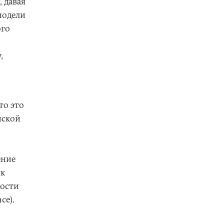
 давая
модели
ого
,
то это
йской
ение
 к
мости
ce).