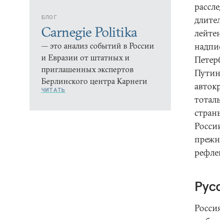
рассл
БЛОГ
длите
Carnegie Politika
лейтен
— это анализ событий в России
надпи
и Евразии от штатных и
Петер
приглашенных экспертов
Путин
Берлинского центра Карнеги
авток
ЧИТАТЬ
тотал
страны
Росси
прежне
рефлек
Рус
Росси