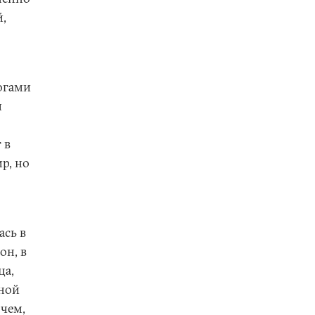
й,
огами
й
 в
р, но
ась в
он, в
ца,
ьной
чем,