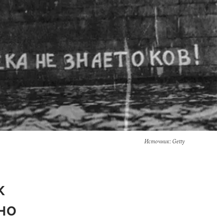
Источник
: Getty
к
но