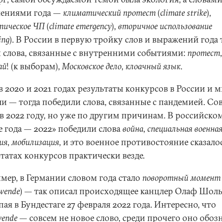
ениями года —
климатический протест
(
climate strike
),
тическое ЧП
(
climate emergency
),
вторичное использование
ing
). В России в первую тройку слов и выражений года 
 слова, связанные с внутренними событиями:
протест
,
ай
! (к выборам),
Московское дело
,
клоачный язык
.
в 2020 и 2021 годах результаты конкурсов в России и 
ли — тогда победили слова, связанные с пандемией. Со
 в 2022 году, но уже по другим причинам. В российско
е года — 2022» победили слова
война
,
специальная военна
ия
,
мобилизация
, и это военное противостояние сказало
татах конкурсов практически везде.
мер, в Германии словом года стало
поворотный момент
nwende
) — так описал происходящее канцлер Олаф Шоль
ая в Бундестаге 27 февраля 2022 года. Интересно, что
wende
— совсем не новое слово, среди прочего оно обоз