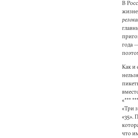
В Росс
жизне
релока
главны
приго
года 
поэтом
Как и 
нельзя
пикет
вмест
«*** *
«Три з
«35». 
котора
что и