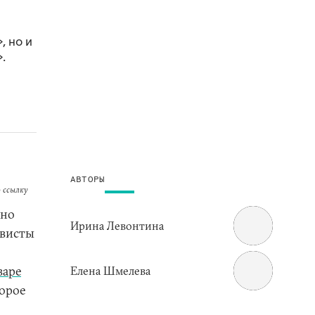
, но и
.
АВТОРЫ
 ссылку
нно
Ирина Левонтина
гвисты
варе
Елена Шмелева
торое