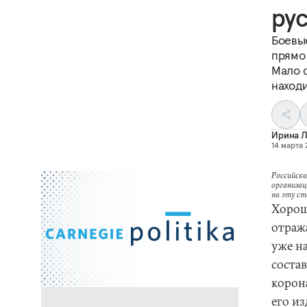
ру
Боевые
прямо
Мало с
наход
Ирина 
14 марта 
Российска
организац
на эту с
Хорош
отраж
уже н
соста
корона
его из