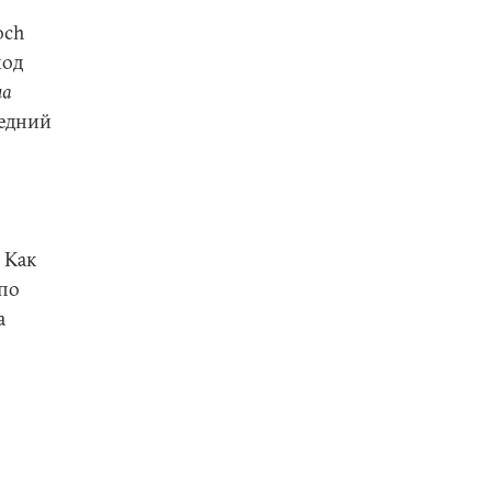
och
ход
на
ледний
 Как
по
а