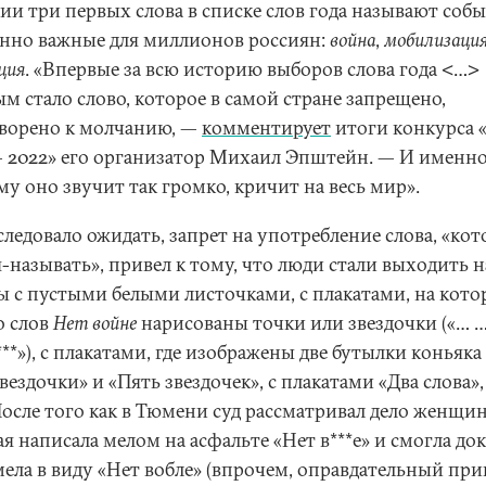
ии три первых слова в списке слов года называют собы
нно важные для миллионов россиян:
война
,
мобилизаци
ция
. «Впервые за всю историю выборов слова года <…>
м стало слово, которое в самой стране запрещено,
ворено к молчанию, —
комментирует
итоги конкурса 
— 2022» его организатор Михаил Эпштейн. — И именн
у оно звучит так громко, кричит на весь мир».
следовало ожидать, запрет на употребление слова, «кот
-называть», привел к тому, что люди стали выходить н
ы с пустыми белыми листочками, с плакатами, на кот
о слов
Нет войне
нарисованы точки или звездочки («… ….
****»), с плакатами, где изображены две бутылки коньяка
вездочки» и «Пять звездочек», с плакатами «Два слова»,
После того как в Тюмени суд рассматривал дело женщи
я написала мелом на асфальте «Нет в***е» и смогла док
мела в виду «Нет вобле» (впрочем, оправдательный пр