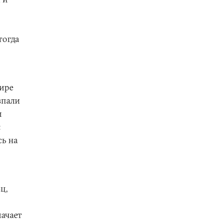
тогда
мире
впали
м
я
сь на
ц,
начает