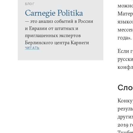
БЛОГ
можно
Carnegie Politika
Матер
— это анализ событий в России
языко
и Евразии от штатных и
мессе
приглашенных экспертов
года».
Берлинского центра Карнеги
ЧИТАТЬ
Если г
русск
конфл
Сло
Конкур
резул
других
2019 г
Тунбе