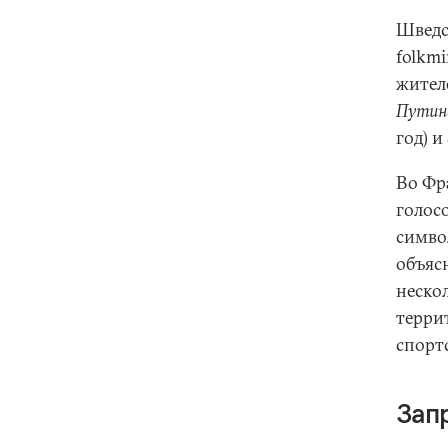
Шведск
folkm
жителе
Путин
год) и
Во Фр
голос
симво
объяс
неско
терри
спорт
Зап