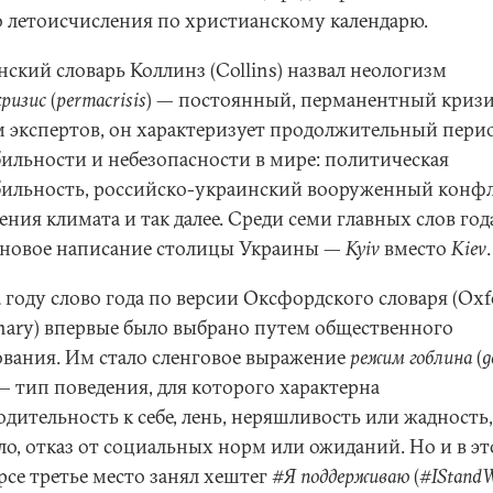
о летоисчисления по христианскому календарю.
ский словарь Коллинз (Collins) назвал неологизм
ризис
(
permacrisis
) — постоянный, перманентный кризи
м экспертов, он характеризует продолжительный пери
бильности и небезопасности в мире: политическая
бильность, российско-украинский вооруженный конфл
ния климата и так далее. Среди семи главных слов год
 новое написание столицы Украины —
Kyiv
вместо
Kiev
.
 году слово года по версии Оксфордского словаря (Oxf
onary) впервые было выбрано путем общественного
ования. Им стало сленговое выражение
режим гоблина
(
g
 — тип поведения, для которого характерна
дительность к себе, лень, неряшливость или жадность,
ло, отказ от социальных норм или ожиданий. Но и в э
рсе третье место занял хештег
#Я поддерживаю
(
#IStandW