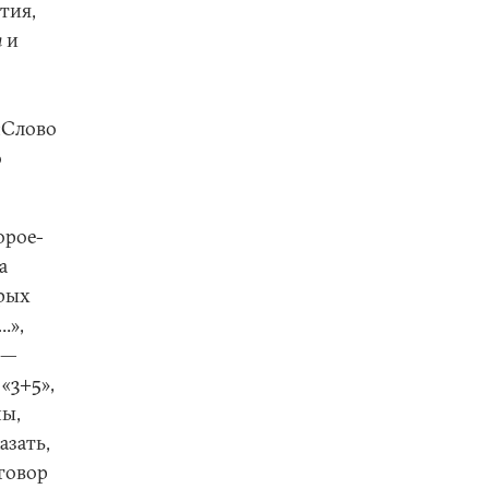
тия,
я
и
«Слово
о
орое-
а
орых
.»,
 —
 «3+5»,
ны,
азать,
иговор