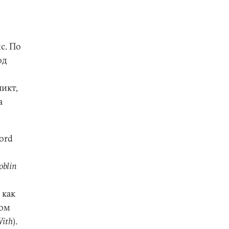
с. По
од
икт,
а
ord
oblin
 как
том
ith
).