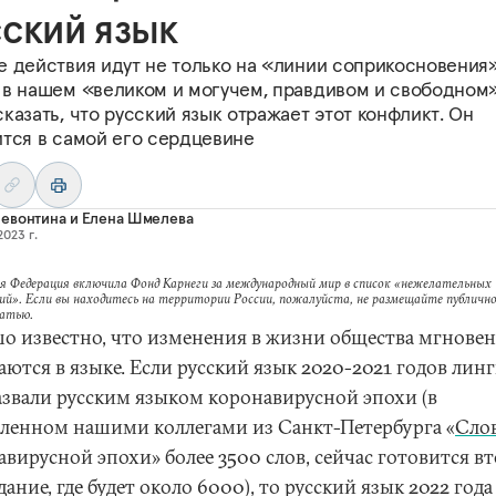
сский язык
 действия идут не только на «линии соприкосновения»
 в нашем «великом и могучем, правдивом и свободном»
казать, что русский язык отражает этот конфликт. Он
ится в самой его сердцевине
Левонтина
и
Елена Шмелева
2023 г.
я Федерация включила Фонд Карнеги за международный мир в список «нежелательных
ий». Если вы находитесь на территории России, пожалуйста, не размещайте публично
татью.
о известно, что изменения в жизни общества мгнове
аются в языке. Если русский язык 2020-2021 годов лин
азвали русским языком коронавирусной эпохи (в
вленном нашими коллегами из Санкт-Петербурга «
Сло
вирусной эпохи» более 3500 слов, сейчас готовится в
дание, где будет около 6000), то русский язык 2022 года