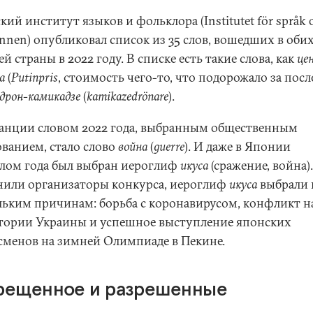
ий институт языков и фольклора (Institutet för språk 
innen) опубликовал список из 35 слов, вошедших в оби
й страны в 2022 году. В списке есть такие слова, как
це
а
(
Putinpris
, стоимость чего-то, что подорожало за пос
дрон-камикадзе
(
kamikazedrönare
).
анции словом 2022 года, выбранным общественным
ованием, стало слово
война
(
guerre
). И даже в Японии
лом года был выбран иероглиф
икуса
(сражение, война).
нили организаторы конкурса, иероглиф
икуса
выбрали 
льким причинам: борьба с коронавирусом, конфликт н
тории Украины и успешное выступление японских
сменов на зимней Олимпиаде в Пекине.
рещенное и разрешенные