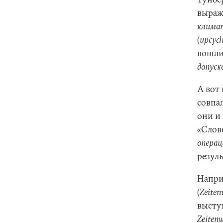
выраж
клима
(
upcycl
вошли
допуск
А вот 
совпа
они и
«Слов
операц
резуль
Напри
(
Zeite
выступ
Zeiten