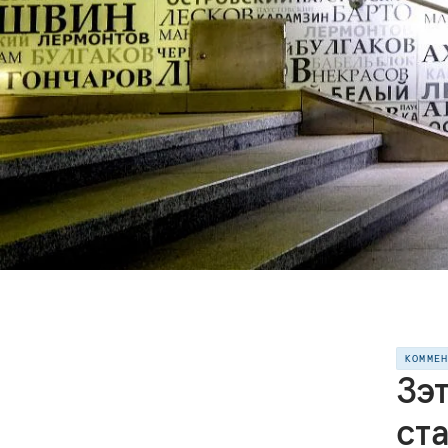
КОММЕ
Зэ
ст