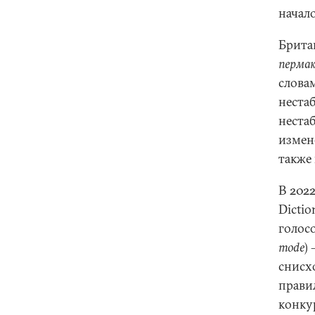
начал
Британ
пермак
слова
неста
неста
измене
также
В 2022
Dicti
голос
mode
)
снисхо
прави
конку