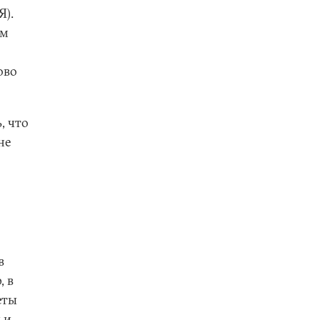
Я).
им
ово
, что
не
в
, в
еты
 и