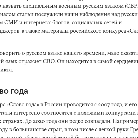
 назвать специальным военным русским языком (СВР
иалом статьи послужили наши наблюдения над русск
м СМИ и интернета: блогов, социальных сетей и
нджеров, а также материалы российского конкурса «Сл
оворить о русском языке нашего времени, мало сказать
ий язык отражает СВО. Он находится в самой сердцеви
икта.
во года
с «Слово года» в России проводится с 2007 года, и его
ьтаты интересно соотносятся с похожими конкурсами 
 странах. До 2020 года они редко совпадали. Например
оду в большинстве стран, в том числе с легкой руки Гр
рг, самой обсуждаемой темой была экология, а словами