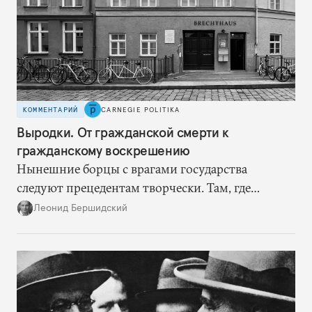
КОММЕНТАРИЙ
CARNEGIE POLITIKA
Выродки. От гражданской смерти к
гражданскому воскрешению
Нынешние борцы с врагами государства
следуют прецедентам творчески. Там, где
нацисты торопились в революционном угаре,
Леонид Бершидский
эти работают вдумчиво, давая «подопытным»
врагам время приспособиться к предыдущим
сериям ограничений и перекрывая вскрывшиеся
в процессе лазейки.