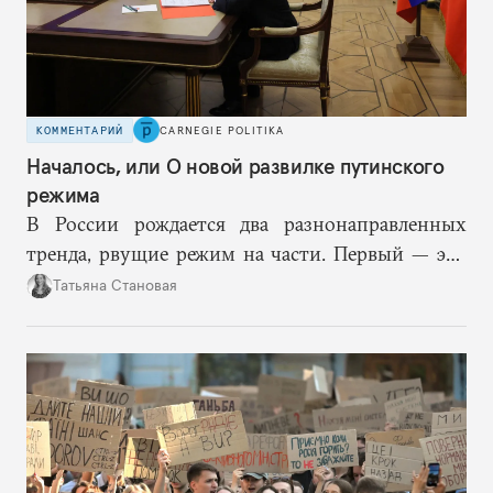
КОММЕНТАРИЙ
CARNEGIE POLITIKA
Началось, или О новой развилке путинского
режима
В России рождается два разнонаправленных
тренда, рвущие режим на части. Первый — это
путинская логика войны, где эскалация влечет за
Татьяна Становая
собой еще большую эскалацию, второй — запрос
на перемены, на реалистичную оценку
возможностей, на компетентность в принятии
решений и адекватное целеполагание.