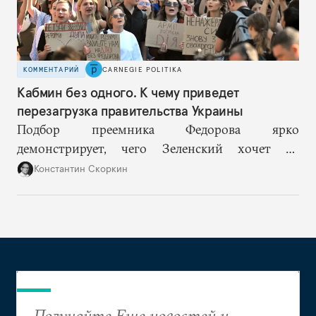
КОММЕНТАРИЙ
CARNEGIE POLITIKA
Кабмин без одного. К чему приведет
перезагрузка правительства Украины
Подбор преемника Федорова ярко
демонстрирует, чего Зеленский хочет от
высшего военного руководства: продолжить
Константин Скоркин
удачную военную стратегию, но без
выращивания политического конкурента.
Получайте Еще новостей и