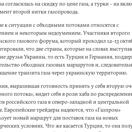
а согласилась на скидку по цене газа, а турки – на вкл
умент второй нитки газопровода.
ве к ситуации с обходными потоками относятся с
ением и некоторым недоумением. Участники второго
нского газового форума, который проходил 12–13 октя
тировали, что две страны, которые на словах выступа
ие друзья Украины, то есть Турция и Германия, подде
тельство обходных газовых маршрутов и, следовательн
ащение транзита газа через украинскую территорию.
ния, выразившая готовность принять у себя вторую оч
ного потока», видит себя в роли хаба по распределен
ов российского газа в северо-западной и центральной
е. Европейские трейдеры надеются, что «Газпром»
ьзует новый маршрут для поставок газа на новых
рческих условиях. Что же касается Турции, то она пол