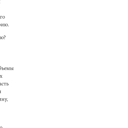
й
его
рию.
ую?
объемы
х
асть
я
ину,
о