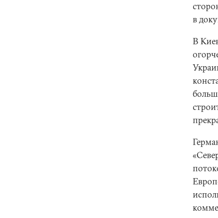
сторон
в док
В Кие
огорч
Украи
конста
больш
строи
прекр
Герма
«Север
поток
Европ
испол
комме