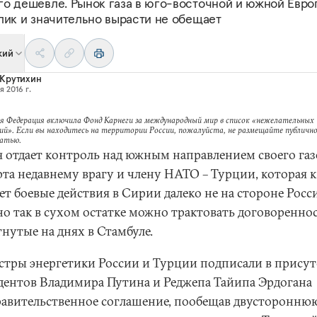
го дешевле. Рынок газа в юго-восточной и южной Евро
елик и значительно вырасти не обещает
кий
Крутихин
я 2016 г.
я Федерация включила Фонд Карнеги за международный мир в список «нежелательных
ий». Если вы находитесь на территории России, пожалуйста, не размещайте публично
татью.
я отдает контроль над южным направлением своего га
рта недавнему врагу и члену НАТО – Турции, которая 
ет боевые действия в Сирии далеко не на стороне Росс
о так в сухом остатке можно трактовать договореннос
гнутые на днях в Стамбуле.
тры энергетики России и Турции подписали в прису
дентов Владимира Путина и Реджепа Тайипа Эрдогана
авительственное соглашение, пообещав двусторонню