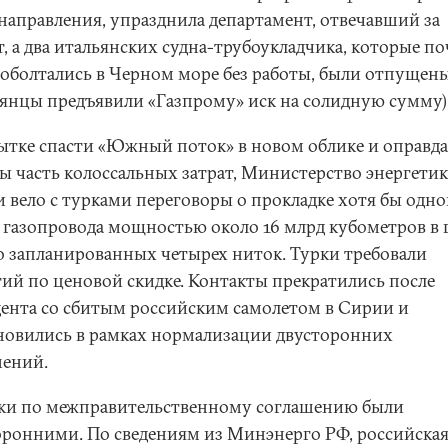
 направления, упразднила департамент, отвечавший за
, а два итальянских судна-трубоукладчика, которые п
роболтались в Черном море без работы, были отпущен
ьянцы предъявили «Газпрому» иск на солидную сумму)
ытке спасти «Южный поток» в новом облике и оправда
бы часть колоссальных затрат, Министерство энергети
и вело с турками переговоры о прокладке хотя бы одн
 газопровода мощностью около 16 млрд кубометров в 
о запланированных четырех ниток. Турки требовали
тий по ценовой скидке. Контакты прекратились после
ента со сбитым российским самолетом в Сирии и
новились в рамках нормализации двусторонних
ений.
ки по межправительственному соглашению были
оронними. По сведениям из Минэнерго РФ, российска