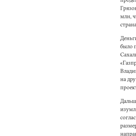
Грязов
млн, 
стран
Деньг
было 
Сахал
«Газпр
Влади
на дру
проек
Дальш
изумл
соглас
разме
напра