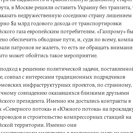
ута, в Москве решили оставить Украину без транзита, 
наказать недружественную соседнюю страну лишением 
рно $2 млрд годового дохода от транспортировки
йского газа европейским потребителям. «Газпрому» б
ено обеспечить обходные пути, и, судя по всему, комп
зали патронов не жалеть, то есть не обращать внимани
о что может обойтись такое мероприятие.
 подход к решению политической задачи, поставленно
е, совпал с интересами традиционных подрядчиков
омовских инфраструктурных проектов, по странному,
чному совпадению оказавшихся близкими друзьями
йского президента. Именно им достались контракты в
х «Северного потока» и «Южного потока» на прокладк
проводов и строительство компрессорных станций на
йской территории. Именно они
монстрировали мастерство в раздувании смет: на учас