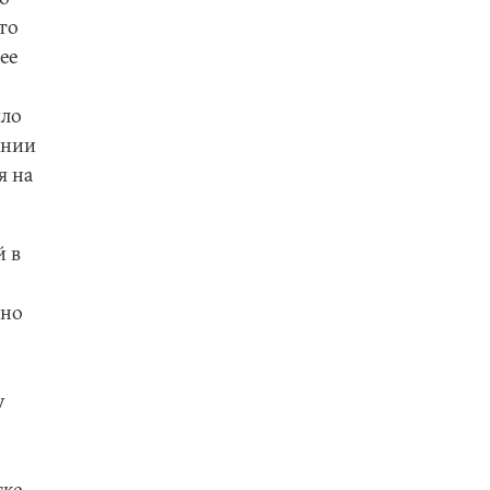
то
ее
ыло
ании
я на
й в
 но
у
тке