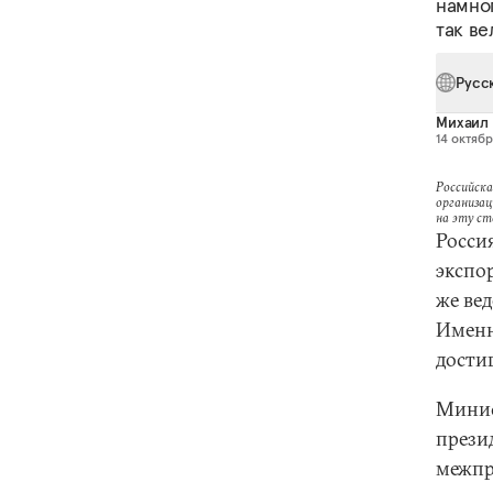
намно
так в
Русс
Михаил 
14 октябр
Российска
организац
на эту с
Росси
экспо
же вед
Именн
дости
Минис
прези
межпр