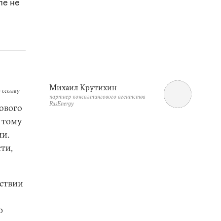
пе не
Михаил Крутихин
 ссылку
партнер консалтингового агентства
RusEnergy
зового
к тому
ии.
ти,
тствии
ю