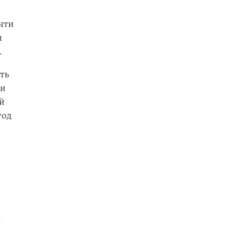
очти
ы
.
ть
ки
ой
год
я