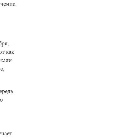
ючение
бря,
ют как
ржали
о,
ередь
ию
учает