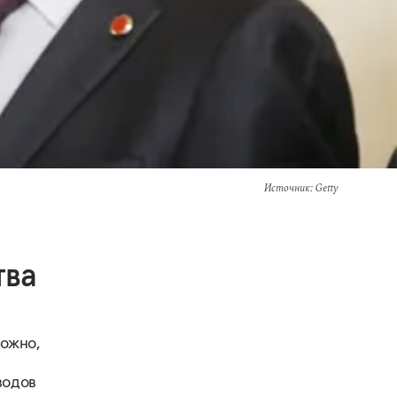
Источник
: Getty
тва
можно,
водов