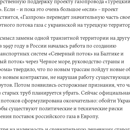
арственную поддержку проекту газопровода «Турецки
. Если – и пока это очень большое «если» – проект
ствится, «Газпром» переведет значительную часть сво
ртного потока газа с украинской на турецкую террито
 смысл замены одной транзитной территории на друг
в 1997 году в России началась работа по созданию
ранспортных систем «Северный поток» на Балтике и
й поток» через Черное море, руководство страны и
рома» твердило, что по новым трассам пойдут новые 
по новым контрактам, не нарушая работу существующи
утов. Потом появились осторожные признания, что ч
из старых труб планируется убрать. Сейчас официальна
а потоков сформулирована окончательно: обойти Укра
кобы существуют политические и технические риски
ения поставок российского газа в Европу.
тря на надежность и сравнительную дешевизну старог