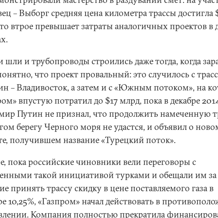
ец – Выборг средняя цена километра трассы достигла 
что втрое превышает затраты аналогичных проектов в 
ах.
и шли и трубопроводы строились даже тогда, когда зар
понятно, что проект провальный: это случилось с трас
ин – Владивосток, а затем и с «Южным потоком», на к
ом» впустую потратил до $17 млрд, пока в декабре 201
мир Путин не признал, что продолжить намеченную т
гом берегу Черного моря не удастся, и объявил о ново
те, получившем название «Турецкий поток».
е, пока российские чиновники вели переговоры с
енными такой инициативой турками и обещали им за
ие принять трассу скидку в цене поставляемого газа в
ре 10,25%, «Газпром» начал действовать в противопол
влении. Компания полностью прекратила финансиров