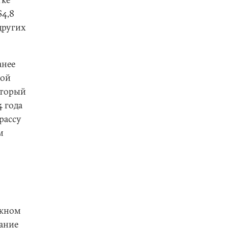
$4,8
других
анее
сой
оторый
4 года
рассу
м
ожном
ание