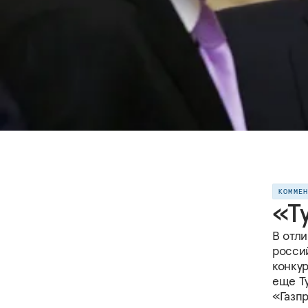
КОММЕ
«Т
В отли
росси
конкур
еще Т
«Газп