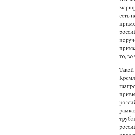
маршр
есть 
приме
росси
поруч
прика
то, в
Такой
Кремл
газпр
привы
росси
рамка
трубо
росси
проде