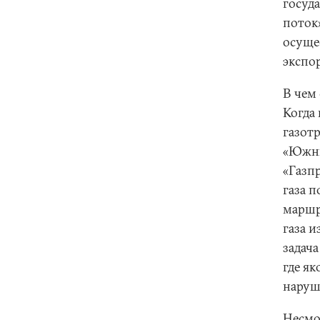
госуд
поток»
осуще
экспо
В чем
Когда 
газот
«Южны
«Газп
газа 
маршр
газа 
задач
где я
наруш
Несмо