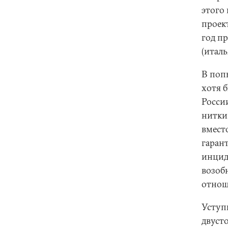
этого
проект
год п
(итал
В поп
хотя 
Росси
нитки
вмест
гаран
инцид
возоб
отнош
Уступ
двуст