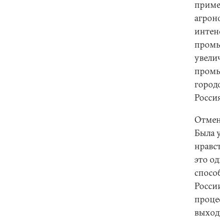
приме
агрон
интен
промы
увели
промы
город
Росси
Отмен
Была 
нравс
это од
спосо
Росси
проце
выход