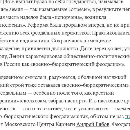
 (80% выплат брало на себя государство), изымалась
я» земля — так называемые «отрезы», в результате че
ая часть наделов была «испорчена», возникла
сполосица». Реформа была прорывом вперед, но не при
ожению всех феодальных пережитков. Практиковалис
ботки» и издольщина. Сохранялось помещичье
ладение, привилегии дворянства. Даже через 40 лет, уж
году, Ленин характеризовал общественно-политически
 в России как «военно-бюрократический феодализм».
еделенном смысле и, разумеется, с большой натяжкой
ский строй тоже оставался «военно-бюрократическим»,
еодальным — особенно после того, как крестьян
епили» к колхозам, забрав паспорта. И в настоящее в
няются — а кто-то считает, что и усиливаются — элем
о-бюрократического феодализма: так, об этом не раз
п
рт Московского Центра Карнеги
Андрей Рябов
. Феодал