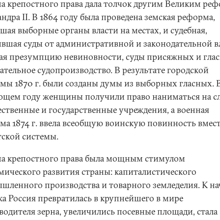
а крепостного права дала толчок другим Великим ре
ндра II. В 1864 году была проведена земская реформа,
шая выборные органы власти на местах, и судебная,
ившая суды от административной и законодательной в
ая презумпцию невиновности, суды присяжных и глас
зательное судопроизводство. В результате городской
мы 1870 г. были созданы думы из выборных гласных. 
ющем году женщины получили право наниматься на с
ественные и государственные учреждения, а военная
ма 1874 г. ввела всеобщую воинскую повинность вмес
тской системы.
а крепостного права была мощным стимулом
мического развития страны: капиталистического
шленного производства и товарного земледелия. К на
ка Россия превратилась в крупнейшего в мире
водителя зерна, увеличились посевные площади, стала