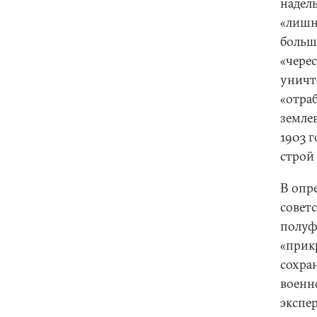
наделы
«лишня
больш
«чере
уничт
«отра
землев
1903 
строй
В опр
совет
полуф
«прикр
сохра
военн
экспе