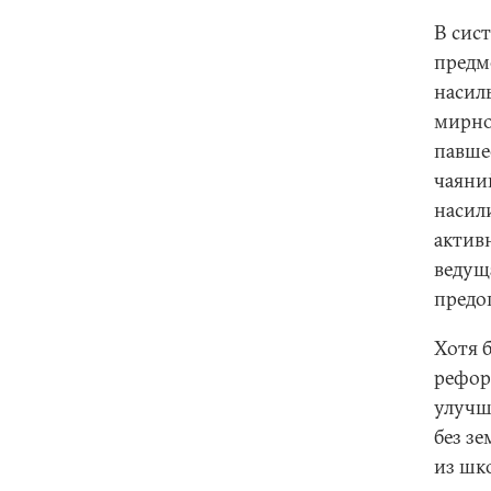
В сис
предм
насил
мирно
павше
чаяни
насил
актив
ведущ
предоп
Хотя 
рефор
улучш
без зе
из шк