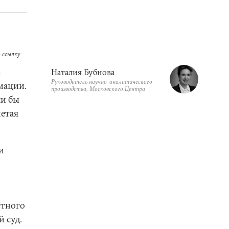
 ссылку
в
Наталия Бубнова
Руководитель научно-аналитического
мации.
производства, Московского Центра
ли бы
метая
и
стного
й суд.