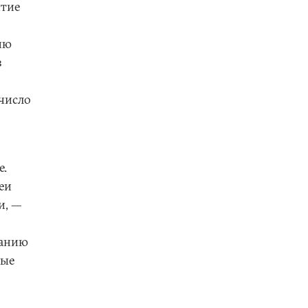
итие
ию
з
число
е.
еи
и, —
ванию
вые