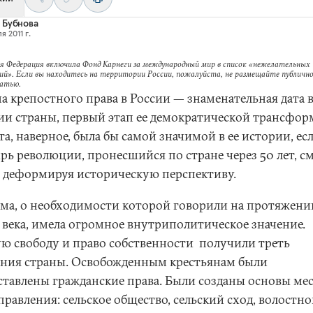
 Бубнова
я 2011 г.
я Федерация включила Фонд Карнеги за международный мир в список «нежелательных
ий». Если вы находитесь на территории России, пожалуйста, не размещайте публично
татью.
а крепостного права в России — знаменательная дата 
ии страны, первый этап ее демократической трансфор
та, наверное, была бы самой значимой в ее истории, ес
рь революции, пронесшийся по стране через 50 лет, с
и деформируя историческую перспективу.
ма, о необходимости которой говорили на протяжени
 века, имела огромное внутриполитическое значение.
ю свободу и право собственности получили треть
ения страны. Освобожденным крестьянам были
ставлены гражданские права. Были созданы основы ме
равления: сельское общество, сельский сход, волостно