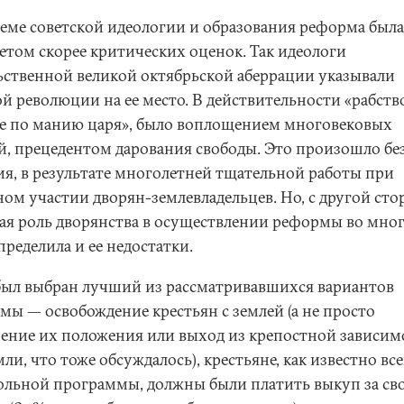
теме советской идеологии и образования реформа была
етом скорее критических оценок. Так идеологи
ьственной великой октябрьской аберрации указывали
й революции на ее место. В действительности «рабство
е по манию царя», было воплощением многовековых
й, прецедентом дарования свободы. Это произошло бе
ия, в результате многолетней тщательной работы при
ном участии дворян-землевладельцев. Но, с другой сто
ая роль дворянства в осуществлении реформы во мно
ределила и ее недостатки.
был выбран лучший из рассматривавшихся вариантов
мы — освобождение крестьян с землей (а не просто
ение их положения или выход из крепостной зависим
мли, что тоже обсуждалось), крестьяне, как известно вс
ольной программы, должны были платить выкуп за св