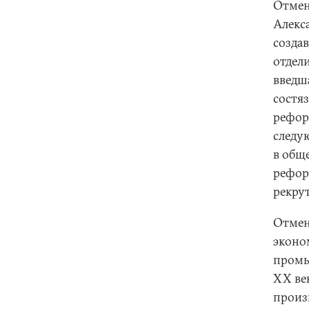
Отмен
Алекса
создав
отдел
введш
состя
рефор
следу
в общ
рефор
рекру
Отмен
эконо
промы
ХХ ве
произ