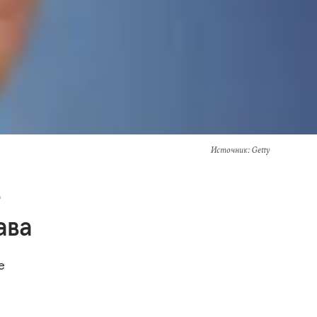
Источник
: Getty
-
ава
е