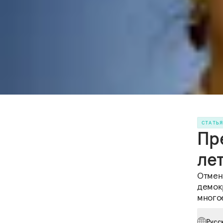
СТАТЬ
Пр
ле
Отмена
демок
многое
Русс