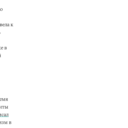
го
вела к
ь
е в
й
ремя
енты
исал
изм в