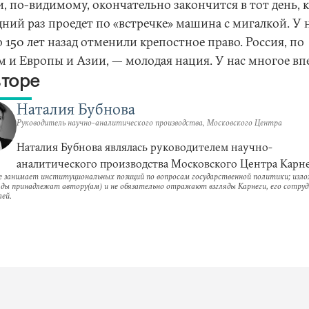
, по-видимому, окончательно закончится в тот день, к
ний раз проедет по «встречке» машина с мигалкой. У 
 150 лет назад отменили крепостное право. Россия, по
м и Европы и Азии, — молодая нация. У нас многое вп
вторе
Наталия Бубнова
Руководитель научно-аналитического производства, Московского Центра
Наталия Бубнова являлась руководителем научно-
аналитического производства Московского Центра Карне
е занимает институциональных позиций по вопросам государственной политики; изл
ляды принадлежат автору(ам) и не обязательно отражают взгляды Карнеги, его сотруд
ей.