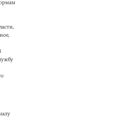
формам
ласти,
ное,
В
лужбу
то
чалу