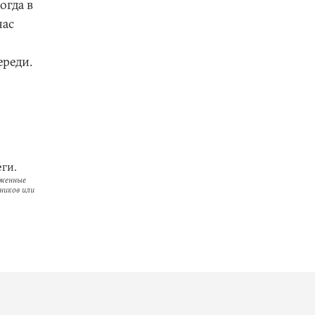
огда в
нас
ереди.
ги.
оженные
ников или