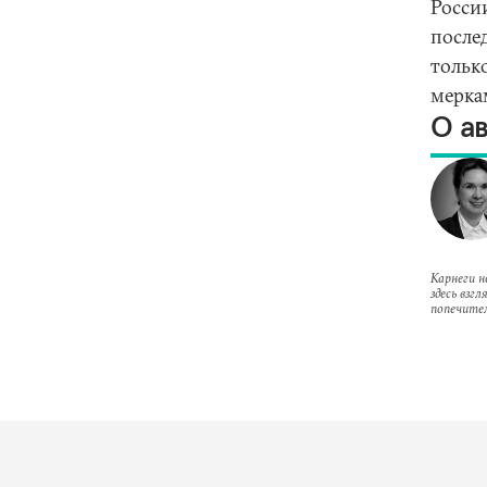
России
послед
только
мерка
О а
Карнеги н
здесь взг
попечител