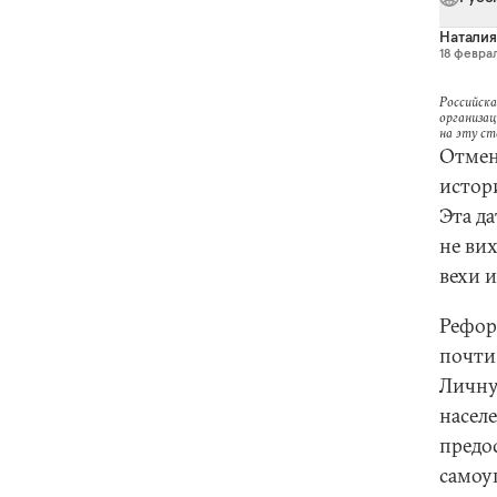
Наталия
18 феврал
Российска
организац
на эту с
Отмен
истор
Эта да
не вих
вехи 
Рефор
почти
Личну
насел
предо
самоуп