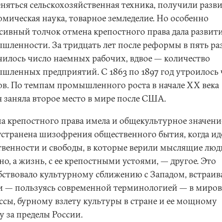
няться сельскохозяйственная техника, получили разв
омическая наука, товарное земледелие. Но особенно
сивный толчок отмена крепостного права дала развит
шленности. За тридцать лет после реформы в пять ра
чилось число наемных рабочих, вдвое — количество
шленных предприятий. С 1863 по 1897 год утроилось 
ов. По темпам промышленного роста в начале ХХ века
я заняла второе место в мире после США.
а крепостного права имела и общекультурное значени
устранена шизофрения общественного бытия, когда ид
твенности и свободы, в которые верили мыслящие люд
но, а жизнь, с ее крепостными устоями, — другое. Это
бствовало культурному сближению с Западом, встраи
и — пользуясь современной терминологией — в миро
ссы, бурному взлету культуры в стране и ее мощному
у за пределы России.