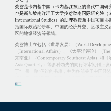
龚雪是卡内基中国（卡内基驻东亚的当代中国研
也是新加坡南洋理工大学拉惹勒南国际研究院（S. Rajara
International Studies）的助理教授兼中
括国际政治经济学、中国的经济外交、区域主义
区的地缘经济等领域。
龚雪博士在包括《世界发展》（World Develop
（International Affairs）、《太平洋评论》（The 
东南亚》（Contemporary Southeast Asia）
Asia Quarterly）等多种领先的同行评审期
于“一带一路”倡议的书籍，并为多部关于中国经
和“一带一路”倡议在东南亚的书籍撰写了章节。
撰写了多篇评论文章、政策及工作论文。
展开