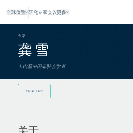
全球位置
研究
专家
会议
更多
专家
龚 雪
卡内基中国非驻会学者
ENGLISH
关于