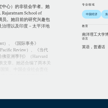
专业领域
究中心）的非驻会学者。她
tnam School of
中国经济
东
国项目协调员。她目前的研究兴趣包
及治理以及印度－太平洋地
教育
南洋理工大学
语言
ment）、《国际事务》
英语，普通话
Pacific Review）、《当代
和《哈佛亚洲季刊》（Harvard
刊上发表文章。她还合编了两本关
济国策、中国企业社会责任
龚博士还为国际智库和媒体