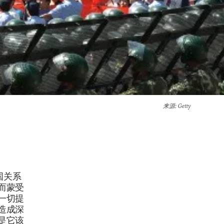
来源
: Getty
国关系
而蒙受
一切提
造成深
是它该