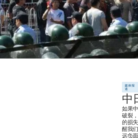
媒体报
道
中
如果中
破裂
的损
醒我
远负