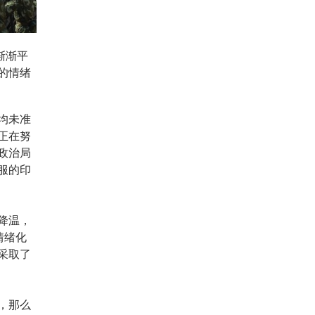
渐渐平
的情绪
均未准
正在努
政治局
服的印
降温，
情绪化
采取了
，那么