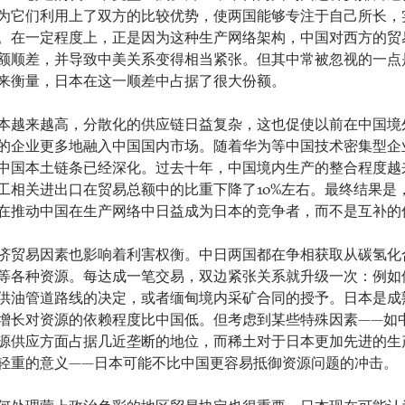
为它们利用上了双方的比较优势，使两国能够专注于自己所长，
。在一定程度上，正是因为这种生产网络架构，中国对西方的贸
额顺差，并导致中美关系变得相当紧张。但其中常被忽视的一点
来衡量，日本在这一顺差中占据了很大份额。
本越来越高，分散化的供应链日益复杂，这也促使以前在中国境
的企业更多地融入中国国内市场。随着华为等中国技术密集型企
中国本土链条已经深化。过去十年，中国境内生产的整合程度越
工相关进出口在贸易总额中的比重下降了10%左右。最终结果是
在推动中国在生产网络中日益成为日本的竞争者，而不是互补的
济贸易因素也影响着利害权衡。中日两国都在争相获取从碳氢化
等各种资源。每达成一笔交易，双边紧张关系就升级一次：例如
供油管道路线的决定，或者缅甸境内采矿合同的授予。日本是成
增长对资源的依赖程度比中国低。但考虑到某些特殊因素——如
源供应方面占据几近垄断的地位，而稀土对于日本更加先进的生
轻重的意义——日本可能不比中国更容易抵御资源问题的冲击。