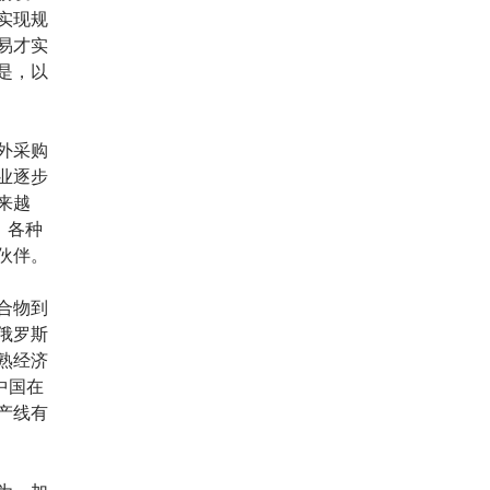
实现规
易才实
是，以
外采购
业逐步
来越
，各种
伙伴。
合物到
俄罗斯
熟经济
中国在
产线有