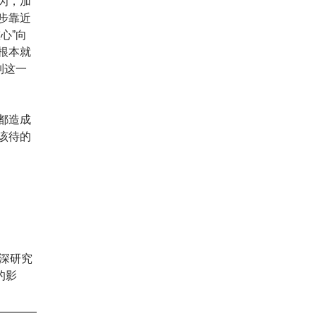
为，加
进一步靠近
心”向
根本就
制这一
都造成
该待的
资深研究
的影