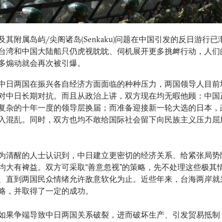
及其附属岛屿/尖阁诸岛(Senkaku)问题在中国引发的反日游行已
台湾和中国大陆船只仍虎视眈眈、伺机展开更多挑衅行动，人们
多煽动就会再次被引爆。
中日两国在振兴各自经济方面面临的种种压力，两国领导人目前
对中日长期对抗。而且从政治上讲，双方现在均无暇他顾：中国
复杂的十年一度的领导层换届；而准备迎接新一轮大选的日本，
入混乱。同时，双方也均不敢给国际社会留下向民族主义压力屈
为清醒的人士认识到，中日建立更密切的经济关系、给紧张局势
均大有裨益。双方可采取“善意忽视”的策略，先不处理这些极其
、直到两国民众情绪允许敌意软化为止。近些年来，台海两岸就
略，并取得了一定的成功。
如果争端导致中日两国关系破裂，进而破坏生产、引发贸易抵制