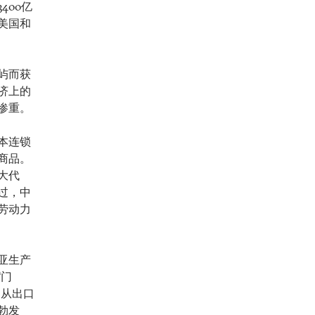
400亿
美国和
屿而获
济上的
惨重。
本连锁
商品。
大代
过，中
劳动力
亚生产
“门
国从出口
勃发