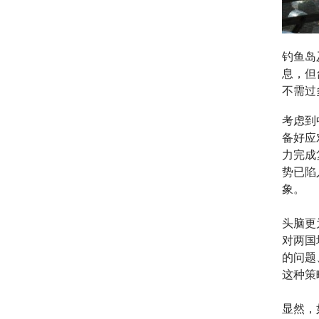
钓鱼岛
息，但
不需过
考虑到
备好应
力完成
势已陷
象。
头脑更
对两国
的问题
这种策
显然，