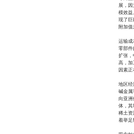
展，因
模效益
现了巨
附加值
运输成
零部件
扩张，
高，加
因素正
地区经
碱金属
向亚洲
体，其
稀土资
着举足