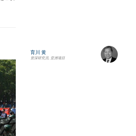
育川 黄
资深研究员, 亚洲项目