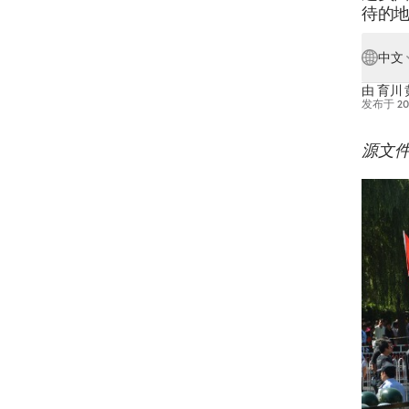
待的
中文
由
育川 
发布于
2
源文件