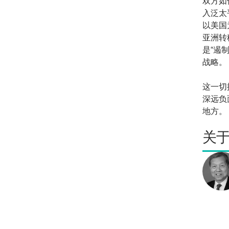
双方如
入泛太平
以美国
亚洲转
是“遏
战略。
这一切
深远负
地方。
关