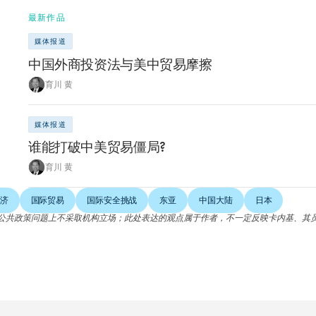
最新作品
媒体报道
中国外商投资法与美中贸易摩擦
育川 黄
媒体报道
谁能打破中美贸易僵局?
育川 黄
济
国际贸易
国际安全挑战
东亚
中国大陆
日本
公共政策问题上不采取机构立场；此处表达的观点属于作者，不一定反映卡内基、其
。