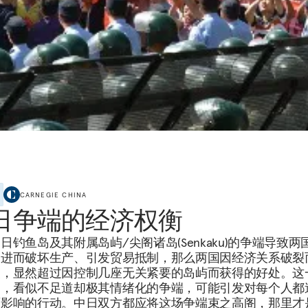
CARNEGIE CHINA
日争端的经济权衡
日钓鱼岛及其附属岛屿/尖阁诸岛(Senkaku)的争端导致两
，进而破坏生产、引发贸易抵制，那么两国因经济关系破裂
失，显然超过因控制几座无关紧要的岛屿而获得的好处。这
们，看似不足道却极其情绪化的争端，可能引发对每个人都
面影响的行动。中日双方都应将这场争端束之高阁，那里才