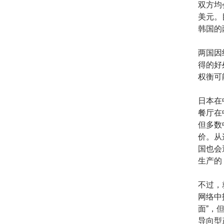
双方均
美元。
韩国的
两国因
得的好
权衡可
日本在
餐厅在
但多数
价。从
国也会
生产的
不过，
网络中
面”，
导向型