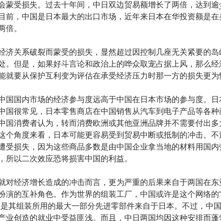
会蒙受损失。过去十年间，中日双边贸易额增长了两倍，达到逾3
目前，中国是日本最大的出口市场，近年来日本在华投资额是在
两倍。
经济关系破裂而蒙受的损失，显然超过因控制几座无关紧要的岛
处。但是，如果好斗言论和政治上的哗众取宠占据上风，那么经
能就要从保护互利变为评估在承受经济压力时那一方的损失更为
中国国内市场的经济参与度远高于中国在日本市场的参与度。日
中国很常见，日本零售商店在中国销售从汽车到电子产品等各种
中国消费者认为，转而消费欧洲或其他亚洲品牌并不需要付出多
这个角度来看，日本可能更容易受到贸易中断或抵制的冲击。不
遭受损失，因为这些商品多数是由中国企业拿当地的材料用国内
，所以二次效应恐将损害中国的利益。
就对经济增长造成的冲击而言，更为严重的后果来自于两国在东
扮演的互补角色。作为世界的组装工厂，中国或许是这个网络的
但是其组装所用的最大一部分先进零部件来自于日本。不过，中
产业创造的就业中受益匪浅。而且，中日两国均因这种安排而蓬