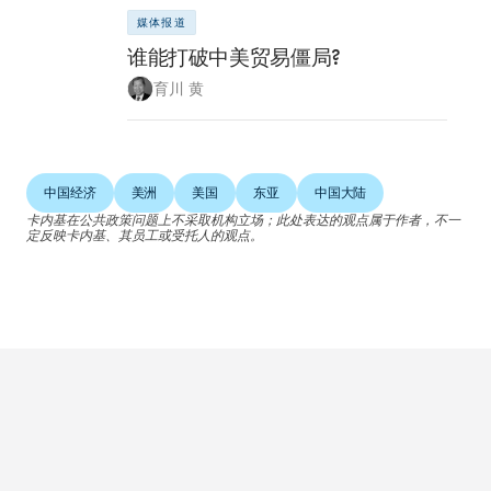
媒体报道
谁能打破中美贸易僵局?
育川 黄
中国经济
美洲
美国
东亚
中国大陆
卡内基在公共政策问题上不采取机构立场；此处表达的观点属于作者，不一
定反映卡内基、其员工或受托人的观点。