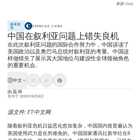
来源
: Getty
媒体报
CARNEGIE CHINA
道
中国在叙利亚问题上错失良机
在此次叙利亚问题的国际合作努力中，中国误读了
美国政治以及奥巴马总统对叙利亚的考量。中国这
样做错失了展示其大国地位与建设性全球领袖角色
的重要机会。
中文
由
磊 韩
发布于
2013年10月8日
源文件: FT中文网
随着叙利亚危机日益恶化愈加复杂，中国国内曾普遍认为
美国使用武力是在所难免的。中国国家通讯社新华社在8