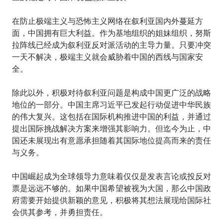
在防止极端主义与恐怖主义网络在叙利亚国内外蔓延方
面，中国拥有巨大利益。作为基地组织的姐妹组织，努斯
拉阵线已经成为叙利亚反对派活动的主导力量。只要冲突
一天不解决，极端主义就会威胁着中国的西线与国家安
全。
除此以外，积极对待叙利亚问题是构成中国更广泛的战略
地位的一部分。中国主席习近平已发起行动促进中华民族
的伟大复兴。这包括在国际机构推进中国的利益，并通过
提出国际挑战解决方案来增强其影响力。但迄今为止，中
国还未展现出有意愿承担随着其国际地位提高而来的责任
与义务。
中国崛起成为全球领导力意味着仅仅是发表言论或投反对
票是远远不够的。如果中国希望被视为大国，那么中国政
府需要开始提供新颖的意见，积极将其想法展现给国际社
会供其参考，并勇担责任。