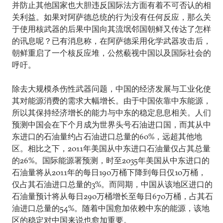
并防止其他国家也大胆违反国际法方面有着不可否认的相
关利益。如果对阿萨德总统的行为没有任何反应，那么关
于使用核武器的后果中国向其流氓邻国朝鲜又传达了怎样
的讯息呢？已有消息称，在阿萨德采用化学武器攻击后，
朝鲜重启了一个核反应堆，公然藐视中国以及国际社会的
呼吁。
除去大规模杀伤性武器问题，中国的经济发展与工业化使
其对能源消费的需求大幅增长。由于中国依靠中东能源，
所以其保持经济增长的能力与中东的稳定息息相关。人们
预测中国会在下个月成为世界头号石油进口国，而其从中
东进口的石油量约占石油进口总量的60%，远超其他地
区。相比之下，2011年美国从中东进口石油量仅占其总量
的26%。国际能源署预测，时至2035年美国从中东进口的
石油量将从2011年的每日190万桶下降到每日仅10万桶，
仅占其石油进口总量的3%。而同期，中国从该地区进口的
石油量预计将从每日290万桶增长至每日670万桶，占其石
油进口总量的54%。随着中国愈加依赖中东的能源，该地
区的稳定对中国来说也愈加重要。