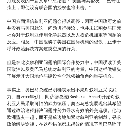
月底发表的一篇文章中总结道：“美国与其盟友……已箭在
弦上，即使没有联合国的授权也将出击。”
中国方面深信叙利亚问题会得以调停，因而中国政府之前
并没有与美国就这一问题进行接洽，也并未试图参与国际
社会对于叙利亚使用化学武器以及人权危机加重等问题的
反应。相反，中国阻碍了美国在国际机构的倡议，止步于
呼吁政治解决方案这类空洞的行为。
但是在此次叙利亚问题的国际合作努力中，中国误读了美
国政治以及奥巴马总统对叙利亚的考量。中国这样做错失
了展示其大国地位与建设性全球领袖角色的重要机会。
事实上，奥巴马总统已明确表示出不愿对叙利亚采取武
力。自2011年3月，阿萨德总统(Bashar al-Assad)开始对叙
利亚人民采取可怕的武力镇压，奥巴马总统展现出其希望
通过政治途径解决问题并努力寻求有效的外交选项。他与
欧洲盟友一起，而不是单边地加紧对叙利亚的制裁，寻求
政治解决途径，在这些措施都未起效的情况下奥巴马呼吁