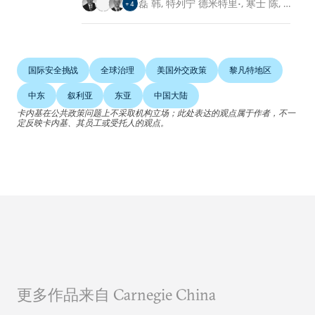
磊 韩
,
特列宁 德米特里•
,
寒士 陈
,
…
+
4
国际安全挑战
全球治理
美国外交政策
黎凡特地区
中东
叙利亚
东亚
中国大陆
卡内基在公共政策问题上不采取机构立场；此处表达的观点属于作者，不一
定反映卡内基、其员工或受托人的观点。
更多作品来自 Carnegie China