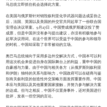
马总统立即抓住机会选择此方案。
在美国与俄罗斯针对销毁叙利亚化学武器问题达成妥协之
后，法国、英国以及美国的外交官共同起草了一份联合国
安理会决议草案。9月27日，中国赞成俄罗斯建议投了赞
成票，但是中国并没有参与提出建议，亦没有积极地参与
起草决议用词。在这个世界可以受益于中国的参与和领导
的时机，中国却采取了非常被动的立场。
奥巴马总统倾向于采用多边外交解决方式，中国本可以利
用这次机会来促进自身在国际舞台上的利益，重申中国的
自豪感与力量。由于中国与相关各方（从俄罗斯到叙利亚
和伊朗）独特的关系与影响力，中国政府可以在磋商与鉴
别有关叙利亚的创造性外交策略方面发挥重要作用。中国
本应与美国以及其他重要国家接触，并努力参与解决方案
的达成。但与之相反，中国不仅置身事外，还对美国进行
批评，发表一些空洞的言论。