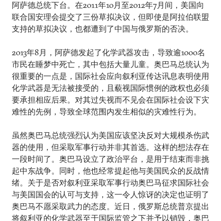
阿萨德总统下台。在2011年10月至2012年7月间，美国向
联合国安理会提交了三份草拟决议，但即使是阿拉伯联盟
支持的草拟决议，也都遭到了中国与俄罗斯的否决。
2013年8月，阿萨德发起了化学武器攻击，导致逾1000名
市民在睡梦中死亡，其中包括大量儿童。奥巴马总统认为
很重要的一点是，国际社会应向叙利亚传达讯息表明使用
化学武器是无法被接受的，且藐视国际惯例的政权也必须
要承担相应后果。对其过失视而不见会在国际社会设下灾
难性的先例，导致全球范围内发生相似的灾难性行为。
虽然奥巴马总统强烈认为美国应该坚决反对大规模杀伤武
器的使用，但采取军事行动并非其首选。这样的想法存在
一段时间了。奥巴马设立了政治平台，是用于结束而非挑
起中东战争。同时，他也经常提起他与美国民众的反战情
绪。关于是否对叙利亚采取军事行动奥巴马征求国际社会
与美国国会的认可与支持，这一令人惊讶的决定也证明了
奥巴马不愿采取武力的态度。近日，俄罗斯总统普京提出
将叙利亚的化学武器至于国际监管之下并予以销毁，奥巴