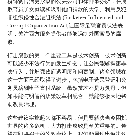
粉饰贪官污吏形象的公关公司和律师事务所，在腐
败官员子女就读和吸引他们捐款的大学。利用反犯
罪组织侵蚀合法组织法 (Racketeer Influenced and
Corrupt Organization Act)让国际足联官员伏法表
明，关注西方服务提供者能够遏制外国官员的腐
败。
打击腐败的另一个重要工具是技术创新。技术创新
可以减少不法行为的发生机会，让公民能够揭露非
法行为，并增强政府透明度和问责制。诸多领域在
这一方面已经取得了进步，包括电子选民登记和公
务员薪酬电子支付系统。虽然技术不是万灵丹，但
如果能与明智的政策改革相配合，就能够极大地帮
助改良治理。
这些建议实施起来都不容易，但是要解决当今困扰
世界的诸多危机，大力打击腐败是至关重要的。希
望在即将召开的伦敦会议上，我们能展现出解决这