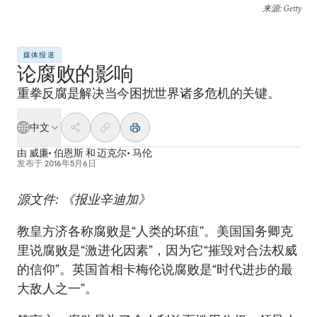
来源
: Getty
媒体报道
论腐败的影响
重拳反腐是解决当今困扰世界诸多危机的关键。
中文
由
威廉• 伯恩斯
和
迈克尔• 马伦
发布于
2016年5月6日
源文件: 《报业辛迪加》
教皇方济各称腐败是“人类的坏疽”。美国国务卿克
里说腐败是“激进化因素”，因为它“摧毁对合法权威
的信仰”。英国首相卡梅伦说腐败是“时代进步的最
大敌人之一”。