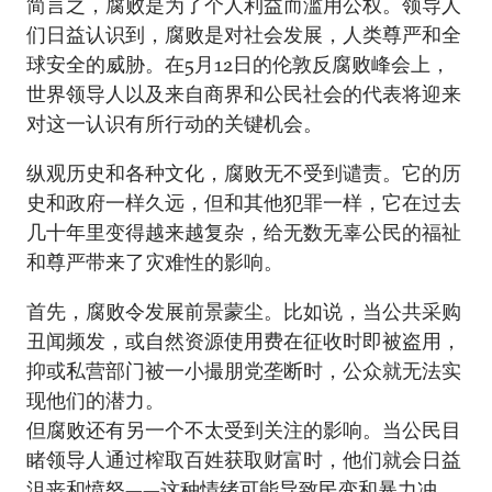
简言之，腐败是为了个人利益而滥用公权。领导人
们日益认识到，腐败是对社会发展，人类尊严和全
球安全的威胁。在5月12日的伦敦反腐败峰会上，
世界领导人以及来自商界和公民社会的代表将迎来
对这一认识有所行动的关键机会。
纵观历史和各种文化，腐败无不受到谴责。它的历
史和政府一样久远，但和其他犯罪一样，它在过去
几十年里变得越来越复杂，给无数无辜公民的福祉
和尊严带来了灾难性的影响。
首先，腐败令发展前景蒙尘。比如说，当公共采购
丑闻频发，或自然资源使用费在征收时即被盗用，
抑或私营部门被一小撮朋党垄断时，公众就无法实
现他们的潜力。
但腐败还有另一个不太受到关注的影响。当公民目
睹领导人通过榨取百姓获取财富时，他们就会日益
沮丧和愤怒——这种情绪可能导致民变和暴力冲