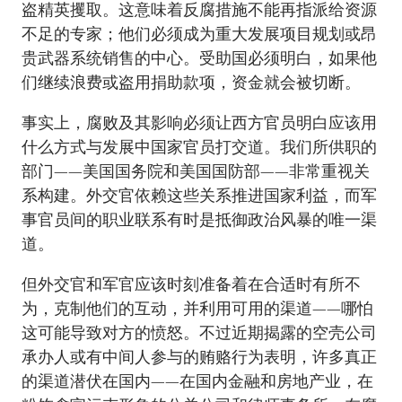
盗精英攫取。这意味着反腐措施不能再指派给资源
不足的专家；他们必须成为重大发展项目规划或昂
贵武器系统销售的中心。受助国必须明白，如果他
们继续浪费或盗用捐助款项，资金就会被切断。
事实上，腐败及其影响必须让西方官员明白应该用
什么方式与发展中国家官员打交道。我们所供职的
部门——美国国务院和美国国防部——非常重视关
系构建。外交官依赖这些关系推进国家利益，而军
事官员间的职业联系有时是抵御政治风暴的唯一渠
道。
但外交官和军官应该时刻准备着在合适时有所不
为，克制他们的互动，并利用可用的渠道——哪怕
这可能导致对方的愤怒。不过近期揭露的空壳公司
承办人或有中间人参与的贿赂行为表明，许多真正
的渠道潜伏在国内——在国内金融和房地产业，在