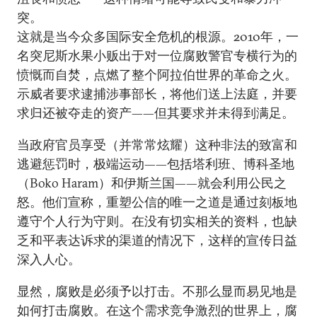
突。
这就是当今众多国际安全危机的根源。2010年，一
名突尼斯水果小贩出于对一位腐败警官专横行为的
愤慨而自焚，点燃了整个阿拉伯世界的革命之火。
示威者要求逮捕涉事部长，将他们送上法庭，并要
求归还被夺走的资产——但其要求并未得到满足。
当政府官员享受（并常常炫耀）这种非法的致富和
逃避惩罚时，极端运动——包括塔利班、博科圣地
（Boko Haram）和伊斯兰国——就会利用公民之
怒。他们宣称，重塑公信的唯一之道是通过刻板地
遵守个人行为守则。在没有切实相关的资料，也缺
乏和平表达诉求的渠道的情况下，这样的宣传日益
深入人心。
显然，腐败是必须予以打击。不那么显而易见地是
如何打击腐败。在这个需求竞争激烈的世界上，腐