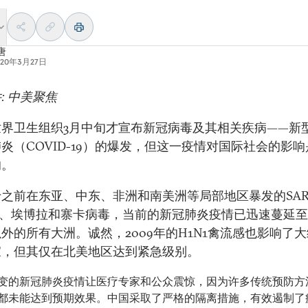
唐
020年3月27日
: 中美聚焦
世界卫生组织3月中旬才宣布新冠病毒及其相关疾病——新
炎（COVID-19）的爆发，但这一疫情对国际社会的影
的。
之前在东亚、中东、非洲和南美洲等局部地区暴发的SAR
S、埃博拉和寨卡病毒，当前的新冠肺炎疫情已迅速蔓延
外的所有大洲。诚然，2009年的H1N1禽流感也影响了大
家，但其仅在北美地区达到紧急级别。
变的新冠肺炎疫情让医疗专家和公众震惊，因为许多传统预防方
都未能达到预期效果。中国采取了严格的隔离措施，有效遏制了