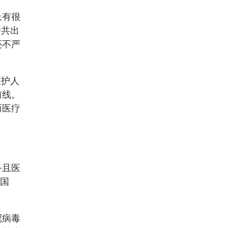
上有很
一共出
还不严
医护人
前线。
而医疗
备且医
洲国
冠病毒