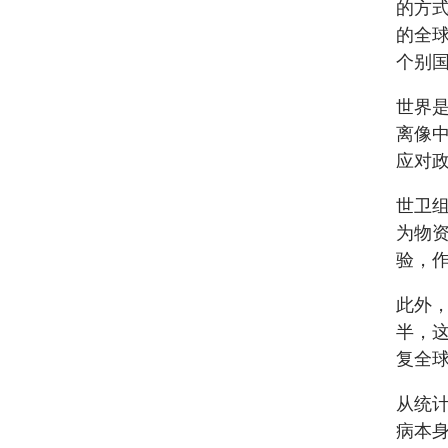
的方
的全
个别
世界
离像
应对
世卫
为物
验，
此外
半，
复全
从统
病本