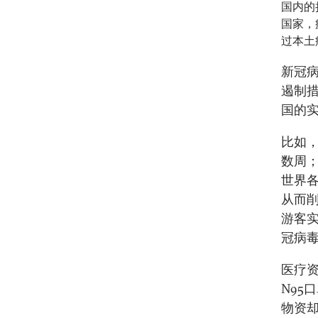
国内的
国家，
过本土
新冠
遏制
国的
比如
数周
世界
从而
游客
冠病
医疗
N95
物资