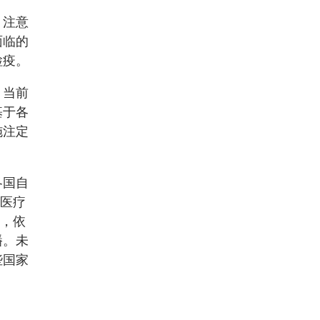
，注意
面临的
检疫。
，当前
基于各
施注定
各国自
及医疗
明，依
播。未
些国家