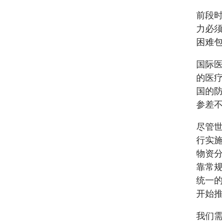
前段
力必
困难
国际
的医
国的
参差
尽管
行实
物资
靠常
统一
开始
我们