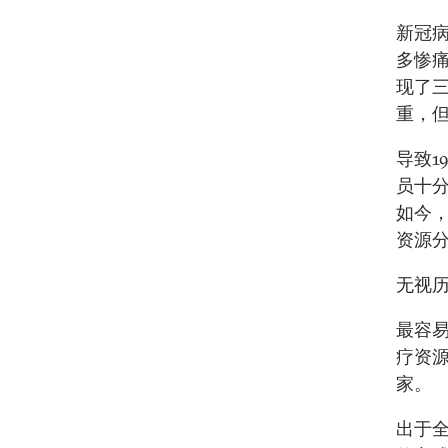
新冠
多惨痛
现了
重，
导致1
员十
如今
资源
无视
最容
疗资
家。
出于