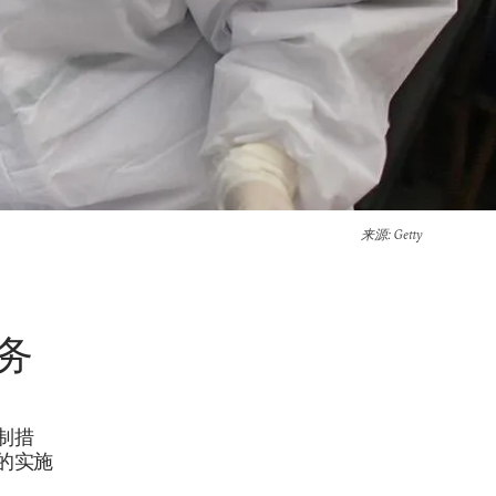
来源
: Getty
务
制措
的实施