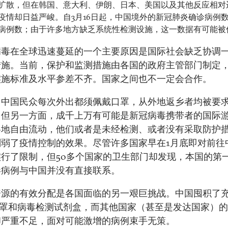
扩散，但在韩国、意大利、伊朗、日本、美国以及其他反应相对
疫情却日益严峻。自3月16日起，中国境外的新冠肺炎确诊病例
病例数；由于许多地方缺乏系统性检测设施，这一数据有可能被
病毒在全球迅速蔓延的一个主要原因是国际社会缺乏协调
措施。当前，保护和监测措施由各国的政府主管部门制定
实施标准及水平参差不齐。国家之间也不一定会合作。
，中国民众每次外出都须佩戴口罩，从外地返乡者均被要
；但另一方面，成千上万有可能是新冠病毒携带者的国际
各地自由流动，他们或者是未经检测、或者没有采取防护
削弱了疫情控制的效果。尽管许多国家早在1月底即对前往
实行了限制，但50多个国家的卫生部门却发现，本国的第
毒病例与中国并没有直接联系。
资源的有效分配是各国面临的另一艰巨挑战。中国囤积了
口罩和病毒检测试剂盒，而其他国家（甚至是发达国家）
却严重不足，面对可能激增的病例束手无策。