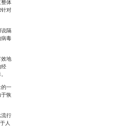
立整体
虑针对
用说隔
的病毒
有效地
的经
毒。
量的一
助于恢
比流行
自于人