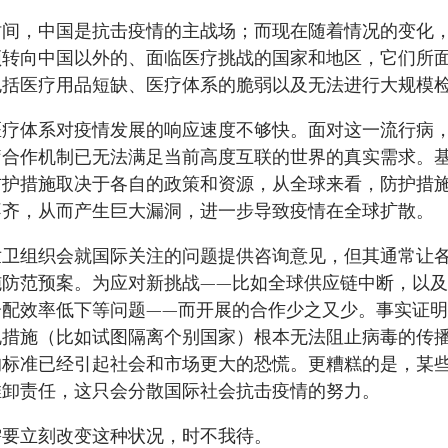
时间，中国是抗击疫情的主战场；而现在随着情况的变化
须转向中国以外的、面临医疗挑战的国家和地区，它们所
包括医疗用品短缺、医疗体系的脆弱以及无法进行大规模
医疗体系对疫情发展的响应速度不够快。面对这一流行病
疗合作机制已无法满足当前高度互联的世界的真实需求。
防护措施取决于各自的政策和资源，从全球来看，防护措
不齐，从而产生巨大漏洞，进一步导致疫情在全球扩散。
世卫组织会就国际关注的问题提供咨询意见，但其通常让
施防范预案。为应对新挑战——比如全球供应链中断，以
分配效率低下等问题——而开展的合作少之又少。事实证
规措施（比如试图隔离个别国家）根本无法阻止病毒的传
的标准已经引起社会和市场更大的恐慌。更糟糕的是，某
推卸责任，这只会分散国际社会抗击疫情的努力。
需要立刻改变这种状况，时不我待。