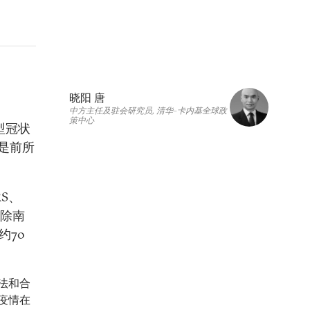
晓阳 唐
中方主任及驻会研究员, 清华–卡内基全球政
策中心
型冠状
响是前所
S、
至除南
约70
法和合
疫情在