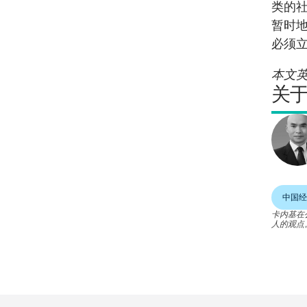
类的
暂时
必须
本文
关
中国经
卡内基在
人的观点