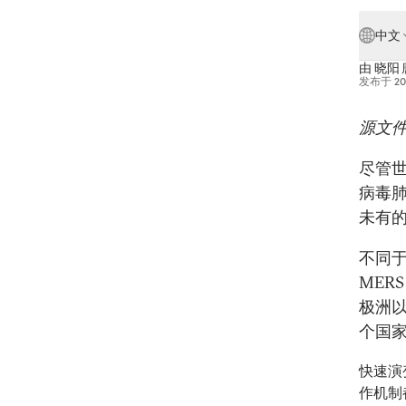
中文
由
晓阳 
发布于
2
源文件
尽管
病毒肺
未有
不同于
MER
极洲以
个国
快速演
作机制