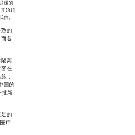
迟缓的
数开始超
低估。
一致的
，而各
求隔离
游客在
措施，
中国的
一批新
充足的
的医疗