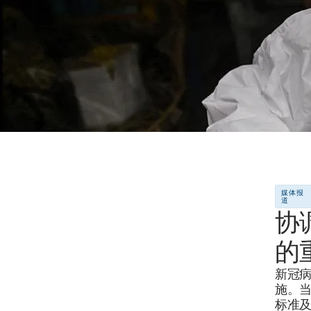
媒体报
道
协
的
新冠
施。
标准