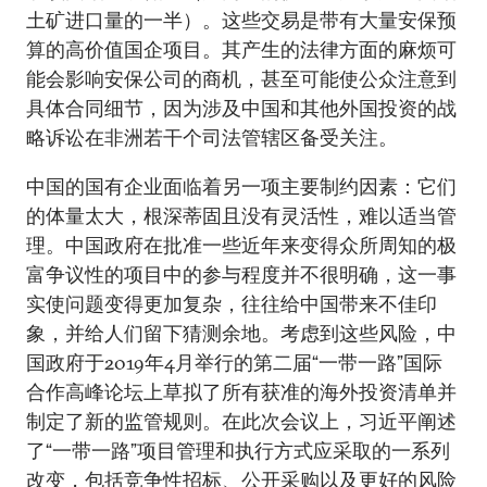
土矿进口量的一半）。这些交易是带有大量安保预
算的高价值国企项目。其产生的法律方面的麻烦可
能会影响安保公司的商机，甚至可能使公众注意到
具体合同细节，因为涉及中国和其他外国投资的战
略诉讼在非洲若干个司法管辖区备受关注。
中国的国有企业面临着另一项主要制约因素：它们
的体量太大，根深蒂固且没有灵活性，难以适当管
理。中国政府在批准一些近年来变得众所周知的极
富争议性的项目中的参与程度并不很明确，这一事
实使问题变得更加复杂，往往给中国带来不佳印
象，并给人们留下猜测余地。考虑到这些风险，中
国政府于2019年4月举行的第二届“一带一路”国际
合作高峰论坛上草拟了所有获准的海外投资清单并
制定了新的监管规则。在此次会议上，习近平阐述
了“一带一路”项目管理和执行方式应采取的一系列
改变，包括竞争性招标、公开采购以及更好的风险