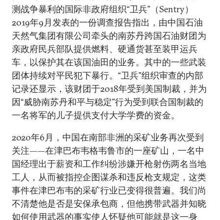
测战争暴利的国际非政府组织“卫兵”（Sentry）
2019年9月发表的一份调查报告指出，由中国石油
天然气集团有限公司牵头的南苏丹跨国石油财团为
亲政府民兵部队提供燃料、硬通货甚至装甲运兵
车，以保护其在该国油田的业务。其中的一些武装
团体持续对平民犯下暴行。“卫兵”组织审查的内部
记录还显示，该财团于2018年受到美国制裁，并为
因“威胁南苏丹和平与稳定”行为受到联合国制裁的
一名将军的儿子提供支付大学学费的资金。
2020年6月，中国在南部非洲的采矿业务再次受到
关注——在津巴布韦格韦鲁市的一座矿山，一名中
国经理出于薪资和工作纠纷涉嫌开枪射伤两名当地
工人，从而被指控企图谋杀和违反枪支规定，这类
事件在津巴布韦的采矿行业已变得很普遍。我们尚
不清楚他是否是安保承包商，但他携带武器并知晓
如何使用武器的事实使人怀疑他可能就是这一身