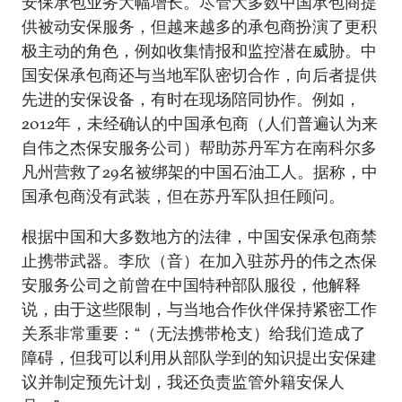
安保承包业务大幅增长。尽管大多数中国承包商提
供被动安保服务，但越来越多的承包商扮演了更积
极主动的角色，例如收集情报和监控潜在威胁。中
国安保承包商还与当地军队密切合作，向后者提供
先进的安保设备，有时在现场陪同协作。例如，
2012年，未经确认的中国承包商（人们普遍认为来
自伟之杰保安服务公司）帮助苏丹军方在南科尔多
凡州营救了29名被绑架的中国石油工人。据称，中
国承包商没有武装，但在苏丹军队担任顾问。
根据中国和大多数地方的法律，中国安保承包商禁
止携带武器。李欣（音）在加入驻苏丹的伟之杰保
安服务公司之前曾在中国特种部队服役，他解释
说，由于这些限制，与当地合作伙伴保持紧密工作
关系非常重要：“（无法携带枪支）给我们造成了
障碍，但我可以利用从部队学到的知识提出安保建
议并制定预先计划，我还负责监管外籍安保人