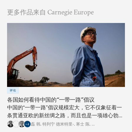
更多作品来自 Carnegie Europe
评论
各国如何看待中国的“一带一路”倡议
中国的“一带一路”倡议规模宏大，它不仅象征着一
条贯通亚欧的新丝绸之路，而且也是一项雄心勃勃
的跨国基础设施建设工程。对此，卡内基四个研究
磊 韩
,
特列宁 德米特里•
,
寒士 陈
,
…
+
4
中心的专家从各自国家的角度阐述了对这一倡议的