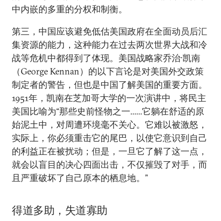
中内嵌的多重的分权和制衡。
第三，中国应该避免低估美国政府在全面动员后汇
集资源的能力，这种能力在过去两次世界大战和冷
战等危机中都得到了体现。美国战略家乔治·凯南
（George Kennan）的以下言论是对美国外交政策
制定者的警告，但也是中国了解美国的重要方面。
1951年，凯南在芝加哥大学的一次演讲中，将民主
美国比喻为“那些史前怪物之一......它躺在舒适的原
始泥土中，对周遭环境毫不关心。它难以被激怒，
实际上，你必须重击它的尾巴，以使它意识到自己
的利益正在被扰动；但是，一旦它了解了这一点，
就会以盲目的决心四面出击，不仅摧毁了对手，而
且严重破坏了自己原本的栖息地。”
得道多助，失道寡助