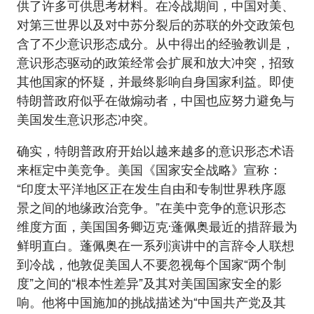
供了许多可供思考材料。在冷战期间，中国对美、
对第三世界以及对中苏分裂后的苏联的外交政策包
含了不少意识形态成分。从中得出的经验教训是，
意识形态驱动的政策经常会扩展和放大冲突，招致
其他国家的怀疑，并最终影响自身国家利益。即使
特朗普政府似乎在做煽动者，中国也应努力避免与
美国发生意识形态冲突。
确实，特朗普政府开始以越来越多的意识形态术语
来框定中美竞争。美国《国家安全战略》宣称：
“印度太平洋地区正在发生自由和专制世界秩序愿
景之间的地缘政治竞争。”在美中竞争的意识形态
维度方面，美国国务卿迈克·蓬佩奥最近的措辞最为
鲜明直白。蓬佩奥在一系列演讲中的言辞令人联想
到冷战，他敦促美国人不要忽视每个国家“两个制
度”之间的“根本性差异”及其对美国国家安全的影
响。他将中国施加的挑战描述为“中国共产党及其