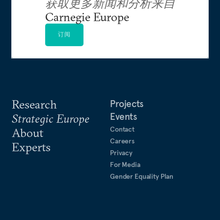
获取更多新闻和分析来自
Carnegie Europe
订阅
Research
Projects
Events
Strategic Europe
Contact
About
Careers
Experts
Privacy
For Media
Gender Equality Plan