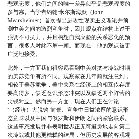
悲观态度，他们之间的唯一差异似乎是悲观程度的
多与寡。当学者约翰·米尔斯海默（John
Mearsheimer）首次提出进攻性现实主义理论并预
测中美之间的激烈竞争时，因其观点在结构上过于
强调不可抗力，并且构想自我应验的关系恶化的预
言，很多人对此不屑一顾。而现在，他的观点被更
广泛地接受。
此外，一方面我们很容易看到中美对抗与冷战时期
的美苏竞争有所不同。观察家在几年前就注意到，
相较于美苏竞争，美中关系在经济上的相互依存度
要高得多，缺乏意识形态冲突以及缺乏两个阵营的
尖锐对立。然而另一方面，现在人们正在讨论
“（经济）大脱钩”前景、竞争中日益浓厚的意识形
态意味以及中国与俄罗斯和伊朗之间的紧密联系。
这些事态发展并非表明世界正无可避免地走向第二
次冷战或其他更糟糕的结局，但历史发展的客观规