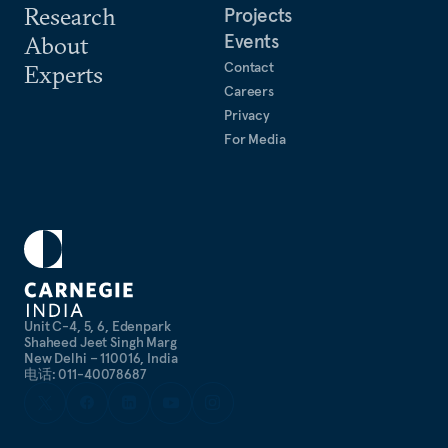
Research
Projects
Events
About
Contact
Experts
Careers
Privacy
For Media
Unit C-4, 5, 6, Edenpark
Shaheed Jeet Singh Marg
New Delhi – 110016, India
电话: 011-40078687