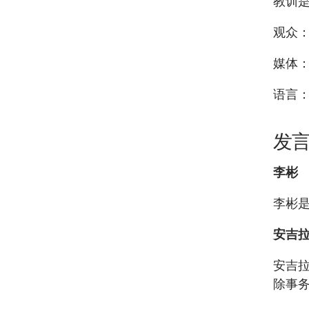
教训
观众
媒体
语言
发
李彬
李彬
安吉拉
安吉拉
除事