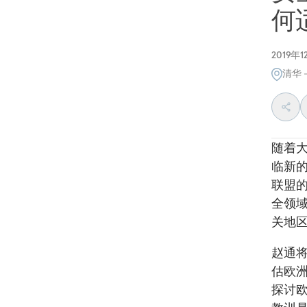
何
2019年
清华
随着
临新
联盟
全领
关地
赵通
估欧
探讨