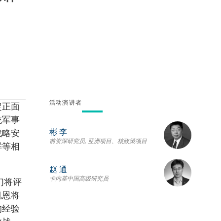
活动演讲者
定正面
统军事
彬 李
战略安
前资深研究员, 亚洲项目、核政策项目
鲜等相
赵 通
卡内基中国高级研究员
们将评
凯恩将
的经验