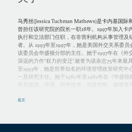
马秀丝(Jessica Tuchman Mathews)是卡
曾担任该研究院的院长一职18年。1997年加入
执行和立法部门任职，在非营利机构从事管理及
者。从 1993年至1997年，她是美国外交关系
该委员会华盛顿分部的主任。她于1997年在《
深远的力作“权力的变迁”,被誉为该杂志75年来最
至1993年，她是世界知名的环境管理政策研究中
一及研究主任。她于1980年至1982年在《华盛
有关能源、环境、科学技术、武器控制、健康等
《华盛顿邮报》和《国际先驱论坛报》的专栏作
展开
从1977年到1979年，她担任美国国家安全委员
究范围包括核武器扩散、常规武器销售政策、生
1993年回到政府部门任副国务卿全球事务的代表