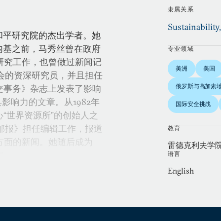
隶属关系
Sustainability
内基国际和平研究院的杰出学者。她
卡内基之前，马秀丝曾在政府
专业领域
研究工作，也曾做过新闻记
美洲
美国
委员会的资深研究员，并且担任
俄罗斯与高加索
外交事务》杂志上发表了影响
具影响力的文章。从1982年
国际安全挑战
心“世界资源所”的创始人之
顿邮报》担任编辑工作，报道
教育
方面的新闻。她随后成为
雷德克利夫学
家。
语言
English
会全球问题办公室的主任，研
化战争及人权问题。她于
。