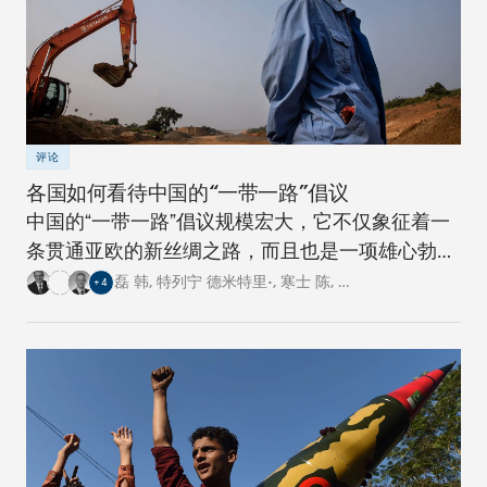
评论
各国如何看待中国的“一带一路”倡议
中国的“一带一路”倡议规模宏大，它不仅象征着一
条贯通亚欧的新丝绸之路，而且也是一项雄心勃勃
的跨国基础设施建设工程。对此，卡内基四个研究
磊 韩
,
特列宁 德米特里•
,
寒士 陈
,
…
+
4
中心的专家从各自国家的角度阐述了对这一倡议的
看法。