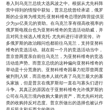
卷入到乌克兰总统大选风波之中。根据从尤先科阵
营中得到的情报中获知，普京总统曾经承诺，俄罗
斯的企业将为维克托•亚努科维奇总理的阵营提供至
少为30亿美元的资助。在乌克兰享有很高收视率的
俄罗斯电视台也为亚努科维奇的竞选活动助威，并
且对民主候选人维克托• 尤先科进行诽谤宣传。许
多俄罗斯的政治顾问也都前往乌克兰，支持亚努科
维奇的竞选活动。就在前一个月的竞选活动当中，
普京曾两度亲自前往乌克兰，为亚努科维奇的竞选
活动造声势。而普京总统的这种偏向亚努科维奇的
举动是十分荒唐的。亚努科维奇因暴力犯罪曾两度
被判刑入狱，而且他本人就代表了乌克兰最大的寡
头家族，但是普京在俄罗斯却一直在与寡头们进行
斗争。其真正的原因在于亚努科维奇允许俄罗斯的
公司在乌克兰境内收购大量的资产，而尤先科对此
类的收购持反对态度。普京所做出的选择也被认作
是反民主和反西方的举动。