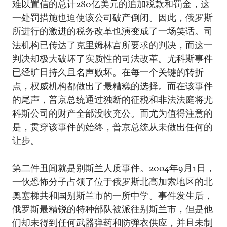
难以置信的总计280亿美元的追加税款和罚金，这
一处罚措施也迫使该公司破产倒闭。因此，俄罗斯
所进行的激进的税务改革也演变成了一场笑话。司
法机构已传达了克里姆林宫所要求的判决，而这一
判决却极大破坏了实质性的司法改革。尤科斯事件
已经旷日持久且名声败坏。在每一个关键的转折
点，权威机构都做出了最糟糕的选择。而在该事件
的尾声，普京总统通过独断的征税和非法法庭将尤
科斯公司的财产全部没收充公。而尤为值得注意的
是，贯穿该事件的始终，普京总统从未做出任何的
让步。
第二件丑闻就是别斯兰人质事件。2004年9月1日，
一伙恐怖分子占领了位于俄罗斯北高加索地区的北
奥塞梯共和国别斯兰市的一所中学。事件发生后，
俄罗斯最精锐的特种部队被派往别斯兰市，但是他
们却未得到任何武器弹药和防弹衣供应，并且未制