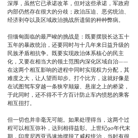
深厚，虽然它已承诺改革，但对这些承诺，军政府
内部仍然存在很大的分歧；政治压迫、恶劣统治、
经济剥夺以及区域政治挑战所遗留的种种弊病。
但缅甸面临的最严峻的挑战是：既要摆脱长达五十
五年的暴政统治，还要同时与十几年来日益升级的
民族矛盾相抗争。既要实现政治体系核心的民主
化，又要在相当大的领土范围内深化区域自治——
在这两个相互影响的进程中同时实现权力分配，其
难度之大，让人望而却步。打个比方，这就好像是
在试图驾车穿越一条狭窄颠簸、悬崖之上的桥梁，
于此同时，还不得不千方百计防止车内愤怒的乘客
相互扭打。
但一切也并非毫无可能。如果处理得当，这两个过
程可以相互弥补，达到相得益彰。上世纪90年代末
期，印度尼西亚迅速地摆脱了威权统治，当时有很