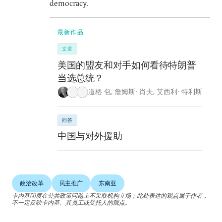
democracy.
最新作品
文章
美国的盟友和对手如何看待特朗普
当选总统？
道格 包
,
詹姆斯· 肖夫
,
艾西利· 特利斯
问答
中国与对外援助
政治改革
民主推广
东南亚
卡内基印度在公共政策问题上不采取机构立场；此处表达的观点属于作者，
不一定反映卡内基、其员工或受托人的观点。