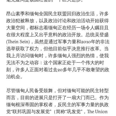
昂山素季和缅甸全国民主联盟回归政治生活，许多
政治犯被释放，以及政治讨论和政治活动开始获得
大量空间，都标志着缅甸正在经历一场令人瞩目且
在很大程度上又出乎意料的政治开放。总统吴登盛
(Thein Sein)，虽然是通过军事力量和2010年的非法
选举获取了权力，但他目前似乎决意推行改革。当
我上月访问缅甸时，许多缅甸人强烈的热情，使我
无法不为之动容：这个国家正处于一个伟大的时
刻，许多人正面对着过去20多年几乎不敢奢望的政
治机会。
尽管缅甸人民备受鼓舞，但对缅甸可能的民主转型
而言，目前的进展只是打开了一扇大门而已。作为
缅甸根深蒂固的掌权者，反民主的军事力量的执政
党“联邦巩固与发展党”（简称“巩发党”，The Union