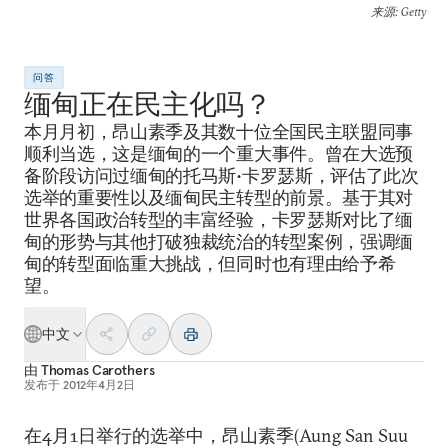
来源
: Getty
问答
缅甸正在民主化吗？
本月月初，昂山素季及其数十位全国民主联盟同事
顺利当选，这是缅甸的一个重大事件。曾在大选预
备阶段访问过缅甸的托马斯•卡罗瑟斯，评估了此次
选举的重要性以及缅甸民主转型的前景。基于其对
世界各国政治转型的丰富经验，卡罗瑟斯对比了缅
甸的形势与其他打破独裁统治的转型案例，强调缅
甸的转型面临重大挑战，但同时也有理由给予希
望。
中文
由
Thomas Carothers
发布于
2012年4月2日
在4月1日举行的选举中，昂山素季(Aung San Suu