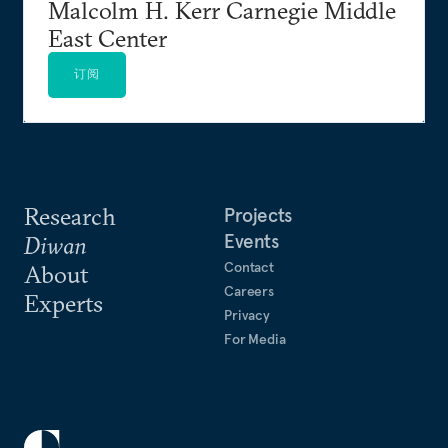
Malcolm H. Kerr Carnegie Middle
East Center
订阅
Research
Projects
Events
Diwan
Contact
About
Careers
Experts
Privacy
For Media