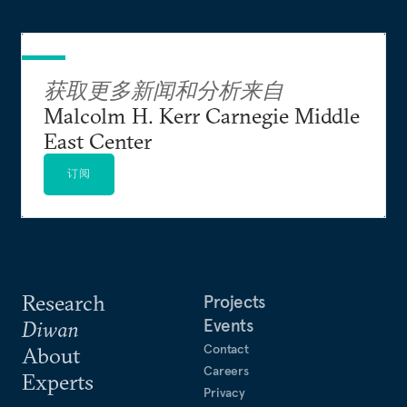
获取更多新闻和分析来自
Malcolm H. Kerr Carnegie Middle
East Center
订阅
Research
Projects
Events
Diwan
Contact
About
Careers
Experts
Privacy