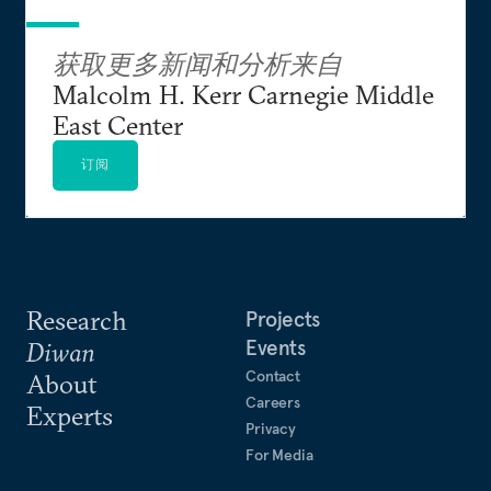
获取更多新闻和分析来自
Malcolm H. Kerr Carnegie Middle
East Center
订阅
Research
Projects
Events
Diwan
Contact
About
Careers
Experts
Privacy
For Media