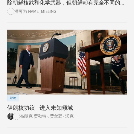
除朝鲜核武和化学武器，但朝鲜却有完全不同的想
法。美国政党领袖应该清楚认识到进程情况，而不
潘可为 NAME_MISSING
是试图通过谈判达成完美的协议。
评论
伊朗核协议—进入未知领域
布朗克 贾勒特•
,
贾丝廷• 沃克