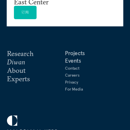
East Center
订阅
Research
Projects
Events
Diwan
Contact
About
Careers
Experts
Privacy
For Media