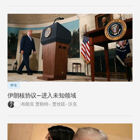
是试图通过谈判达成完美的协议。
评论
伊朗核协议—进入未知领域
布朗克 贾勒特•
,
贾丝廷• 沃克