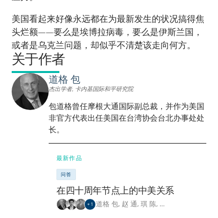
美国看起来好像永远都在为最新发生的状况搞得焦
头烂额——要么是埃博拉病毒，要么是伊斯兰国，
或者是乌克兰问题，却似乎不清楚该走向何方。
关于作者
道格 包
杰出学者, 卡内基国际和平研究院
包道格曾任摩根大通国际副总裁，并作为美国
非官方代表出任美国在台湾协会台北办事处处
长。
最新作品
问答
在四十周年节点上的中美关系
道格 包
,
赵 通
,
琪 陈
,
…
+
1