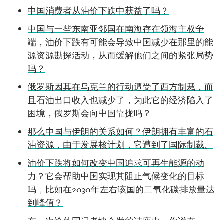
中国消费者从油价下跌中获益了吗？
中国与一些东南亚邻国在南海存在领海主权争
端，油价下跌有可能会导致中国减少在那里的能
源资源勘探活动，从而缓解他们之间的紧张局势
吗？
俄罗斯因其在乌克兰的行动遭受了西方制裁，而
且石油出口收入也减少了，为此它的经济陷入了
困境，俄罗斯会向中国靠拢吗？
那么中国与伊朗的关系如何？伊朗拥有丰富的石
油资源，由于发展核计划，它遭到了国际制裁。
油价下跌将如何改变中国追求可再生能源的动
力？它会帮助中国实现其阻止气候变化的目标
吗，比如在2030年左右该国的二氧化碳排放量达
到峰值？