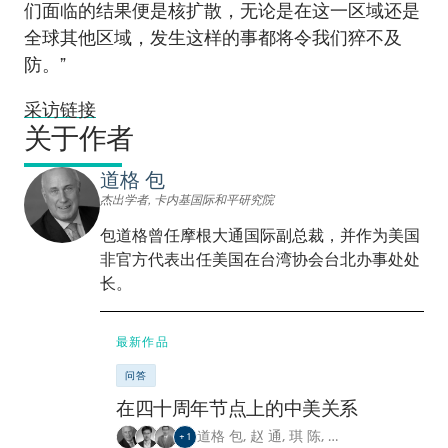
们面临的结果便是核扩散，无论是在这一区域还是
全球其他区域，发生这样的事都将令我们猝不及
防。”
采访链接
关于作者
道格 包
杰出学者, 卡内基国际和平研究院
包道格曾任摩根大通国际副总裁，并作为美国
非官方代表出任美国在台湾协会台北办事处处
长。
最新作品
问答
在四十周年节点上的中美关系
道格 包
,
赵 通
,
琪 陈
,
…
+
1