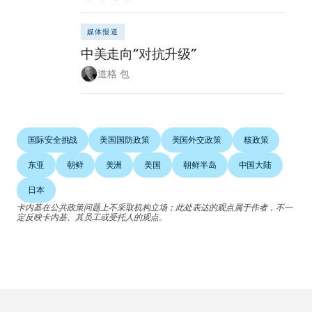
媒体报道
中美走向“对抗升级”
道格 包
国际安全挑战
美国国防政策
美国外交政策
核政策
东亚
朝鲜
美洲
美国
朝鲜半岛
中国大陆
日本
卡内基在公共政策问题上不采取机构立场；此处表达的观点属于作者，不一
定反映卡内基、其员工或受托人的观点。