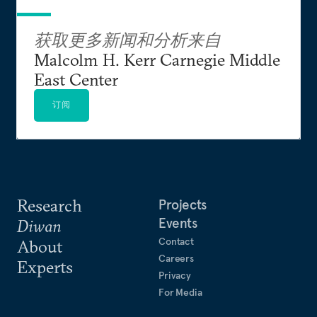
获取更多新闻和分析来自
Malcolm H. Kerr Carnegie Middle
East Center
订阅
Research
Projects
Events
Diwan
Contact
About
Careers
Experts
Privacy
For Media