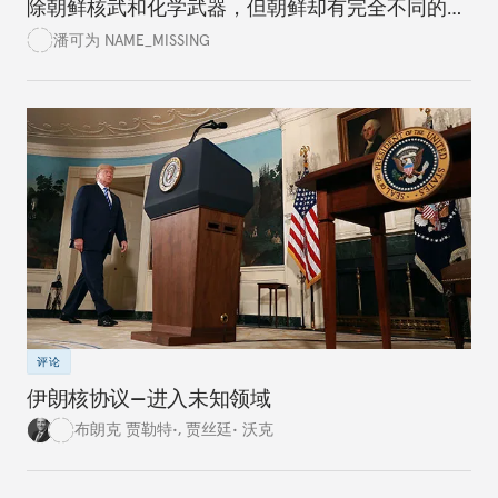
除朝鲜核武和化学武器，但朝鲜却有完全不同的想
法。美国政党领袖应该清楚认识到进程情况，而不
潘可为 NAME_MISSING
是试图通过谈判达成完美的协议。
评论
伊朗核协议—进入未知领域
布朗克 贾勒特•
,
贾丝廷• 沃克