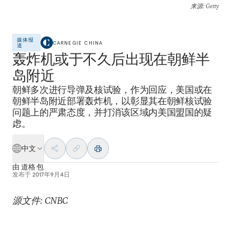
来源
: Getty
媒体报
CARNEGIE CHINA
道
轰炸机或于不久后出现在朝鲜半
岛附近
朝鲜多次进行导弹及核试验，作为回应，美国或在
朝鲜半岛附近部署轰炸机，以彰显其在朝鲜核试验
问题上的严肃态度，并打消该区域内美国盟国的疑
虑。
中文
由
道格 包
发布于
2017年9月4日
源文件: CNBC