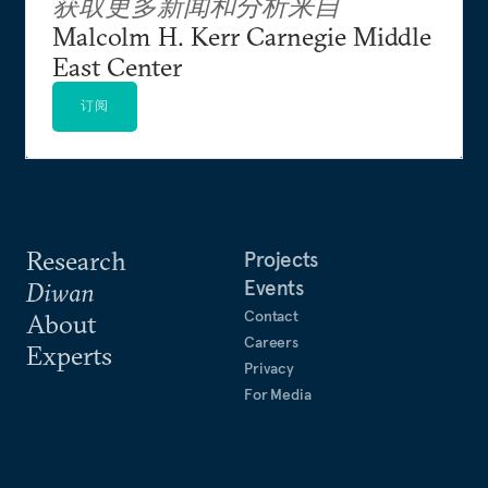
获取更多新闻和分析来自
Malcolm H. Kerr Carnegie Middle
East Center
订阅
Research
Projects
Events
Diwan
Contact
About
Careers
Experts
Privacy
For Media