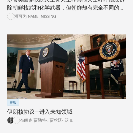
除朝鲜核武和化学武器，但朝鲜却有完全不同的想
法。美国政党领袖应该清楚认识到进程情况，而不
潘可为 NAME_MISSING
是试图通过谈判达成完美的协议。
评论
伊朗核协议—进入未知领域
布朗克 贾勒特•
,
贾丝廷• 沃克