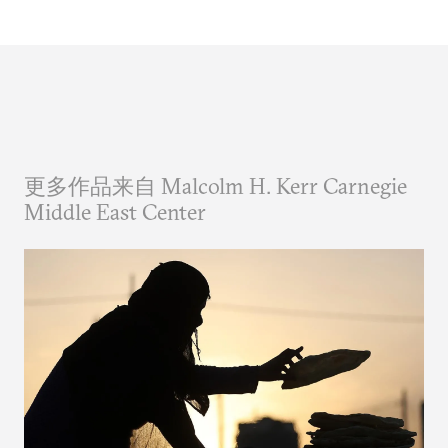
更多作品来自 Malcolm H. Kerr Carnegie
Middle East Center