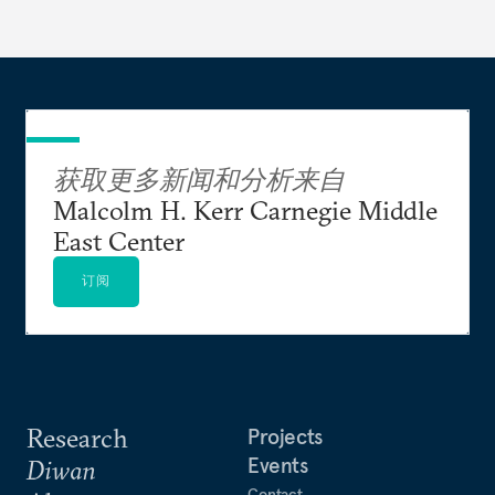
获取更多新闻和分析来自
Malcolm H. Kerr Carnegie Middle
East Center
订阅
Research
Projects
Events
Diwan
Contact