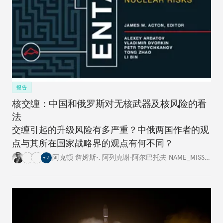
报告
核交缠：中国和俄罗斯对无核武器及核风险的看
法
交缠引起的升级风险有多严重？中俄两国作者的观
点与其所在国家战略界的观点有何不同？
阿克顿 詹姆斯•
,
阿列克谢·阿尔巴托夫 NAME_MISSING
,
+
3