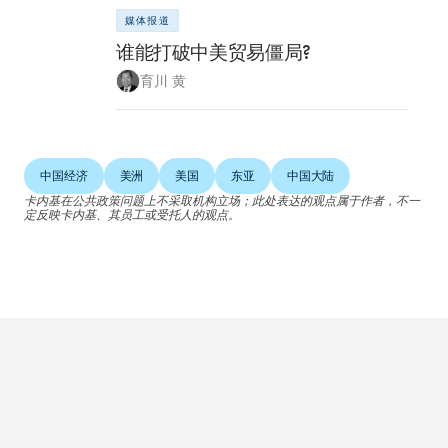
媒体报道
谁能打破中美贸易僵局?
育川 黄
中国经济
美洲
美国
东亚
中国大陆
卡内基在公共政策问题上不采取机构立场；此处表达的观点属于作者，不一
定反映卡内基、其员工或受托人的观点。