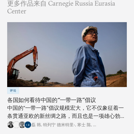
更多作品来自 Carnegie Russia Eurasia
Center
评论
各国如何看待中国的“一带一路”倡议
中国的“一带一路”倡议规模宏大，它不仅象征着一
条贯通亚欧的新丝绸之路，而且也是一项雄心勃勃
的跨国基础设施建设工程。对此，卡内基四个研究
磊 韩
,
特列宁 德米特里•
,
寒士 陈
,
…
+
4
中心的专家从各自国家的角度阐述了对这一倡议的