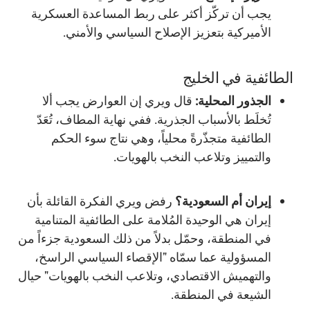
يجب أن تركّز أكثر على ربط المساعدة العسكرية
الأميركية بتعزيز الإصلاح السياسي والأمني.
الطائفية في الخليج
الجذور المحلية:
قال ويري إن العوارض يجب ألا
تُخلَط بالأسباب الجذرية. ففي نهاية المطاف، تُعَدّ
الطائفية متجذّرةً محلياً، وهي نتاج سوء الحكم
والتمييز وتلاعب النخب بالهويات.
إيران أم السعودية؟
رفض ويري الفكرة القائلة بأن
إيران هي الوحيدة المُلامة على الطائفية المتنامية
في المنطقة، وحمّل بدلاً من ذلك السعودية جزءاً من
المسؤولية عما سمّاه "الإقصاء السياسي الراسخ،
والتهميش الاقتصادي، وتلاعب النخب بالهويات" حيال
الشيعة في المنطقة.