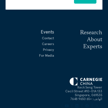
Research
Events
About
Contact
Careers
Experts
Privacy
For Media
Keck Seng Tower
133 Cecil Street #10-01A
Singapore, 069535
الهاتف: +65 9650 7648