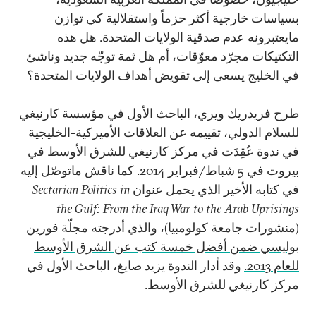
بسياسات خارجية أكثر حزماً واستقلالية كي توازن
مايعتبرونه عدم صدقية الولايات المتحدة. هل هذه
التكتيكات مجرّد معوّقات، أم هل ثمة توجّه جديد وناشئ
في الخليج يسعى إلى تقويض أهداف الولايات المتحدة؟
طرح فريدريك ويري، الباحث الأول في مؤسسة كارنيغي
للسلام الدولي، تقييمه عن العلاقات الأميركية-الخليجية
في ندوة عُقِدَت في مركز كارنيغي للشرق الأوسط في
بيروت في 5 شباط/فبراير 2014. كما ناقش ماتوصّل إليه
في كتابه الأخير الذي يحمل عنوان
Sectarian Politics in
the Gulf: From the Iraq War to the Arab Uprisings
(منشورات جامعة كولومبيا)، والذي
أدرجته مجلّة فورين
بوليسي ضمن أفضل خمسة كتب عن الشرق الأوسط
للعام 2013.
وقد أدار الندوة يزيد صايغ، الباحث الأول في
مركز كارنيغي للشرق الأوسط.