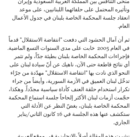
منحى التنافس بين المملكة العربية السعودية وإيران
وتأثيره المحتمل على حلفائهما اللبنانيين، على موعد
انعقاد جلسة المحكمة الخاصة بلبنان في جدول الأعمال
العام.
ثم أن آمال الحشود التي دفعت "انتفاضة الاستقلال" قدماً
في العام 2005 خابت على مدى السنوات التسع الماضية.
فإجراءات المحكمة الخاصة بلبنان بطيئة جدّاً، ولم تثمر
أي نتائج قاطعة حتى الآن، ناهيك عن أنّ سيادة لبنان على
النحو الذي نادت بها "انتفاضة الاستقلال" مهدّدة من جرّاء
تدخّل لبنان العميق في الأزمة السورية، وأيضاً من جراء
تكرار استخدام حلقة العنف كأداة سياسية مجدّداً. وهكذا،
حجّمت أزمات لبنان الأكثر إلحاحاً جلسة استماع المحكمة
المحكمة الخاصة بلبنان، بغضّ النظر عن الأدلة التي
ستكشف عنها هذه الجلسة في 16 كانون الثاني/يناير
الجاري.
نشرت هذه المقالة أصلاً بالانجليزية في موقع
العربية
.