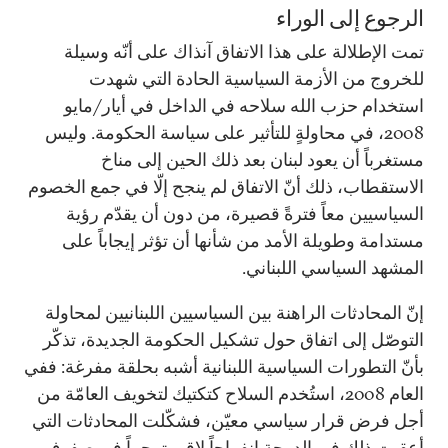
الرجوع إلى الوراء
تمت الإطلالة على هذا الاتفاق آنذاك على أنّه وسيلة
للخروج من الأزمة السياسية الحادة التي شهدت
استخدام حزب الله سلاحه في الداخل في أيار/مايو
2008، في محاولةٍ للتأثير على سياسة الحكومة. وليس
مستغرباً أن يعود لبنان بعد ذلك الحين إلى مناخ
الاستقطاب، ذلك أنّ الاتفاق لم ينجح إلّا في جمع الخصوم
السياسيين معاً فترةً قصيرة، من دون أن يقدّم رؤية
مستدامة وطويلة الأمد من شأنها أن تؤثر إيجاباً على
المشهد السياسي اللبناني.
إنّ المحادثات الراهنة بين السياسيين اللبنانيين لمحاولة
التوصّل إلى اتفاق حول تشكيل الحكومة الجديدة، تذكّر
بأنّ التطورات السياسية اللبنانية أشبه بحلقة مفرغة: ففي
العام 2008، استُخدم السلاح كتكتيك لتخويف العامّة من
أجل فرض قرار سياسي معيّن، فشكّلت المحادثات التي
أعقبت ذلك في الدوحة انفراجاً لاقى ترحيباً في صفوف