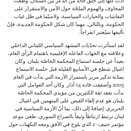
أدّت كلّها إلى خلق حالة من الذعر بين السكان. وطغت
المخاوف والهموم الملحّة حول الأمن والاستقرار على
النقاشات والخيارات السياسية، ولاسيّما في ظل غياب
الحكومة. وبالتالي، مهما كان شكل الحكومة الجديدة، فإنّ
تأليفها سيُعتبر انفراجاً.
لقد استأثرت تحدّيات المشهد السياسي اللبناني الداخلي
وعلاقته مع الجهات الفاعلة الإقليمية باهتمام الرأي العام،
بعيداً عن جلسة استماع المحكمة الخاصّة بلبنان. وكان
اغتيال شطح في الأسابيع القليلة قبل جلسة الاستماع
بمثابة تذكير مرير باستمرار الأزمة التي بدأت في العام
2005 وأضعفت قادة 14 آذار. وكان أحد العوامل التي
بدأت تفقد ثقة الكثيرين من مؤيدي المحكمة الخاصّة
بلبنان هو عدم إلقاء القبض على المتهمين في اغتيال
الحريري. إضافةً إلى ذلك، بما أنّ الأزمة السياسية في
لبنان ترتبط ارتباطاً وثيقاً بالصراع السوري، طغى موعد
مؤتمر جنيف- 2 الذي يلوح في الأفق ومعه التكهنات حول