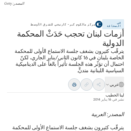
المصدر
: Getty
في
مركز مالكوم كير– كارنيغي للشرق الأوسط
الصحافة
أزمات لبنان تحجب حَدَثْ المحكمة
الدولية
يترقّب كثيرون بشغف جلسة الاستماع الأولى للمحكمة
الخاصة بلبنان في 16 كانون الثاني/يناير الجاري، لكنّ
احتمال أن تؤثّر هذه الجلسة تأثيراً بالغاً على الديناميكية
السياسية اللبنانية متدنٍّ.
عربي
لينا الخطيب
نشر في
16 يناير 2014
المصدر: العربية
يترقّب كثيرون بشغف جلسة الاستماع الأولى للمحكمة