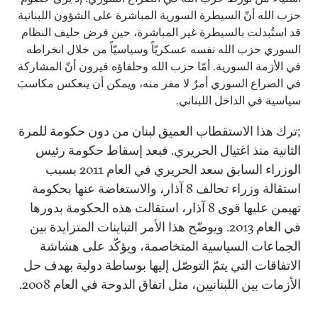
حزب الله أنّ السيطرة السورية المباشرة على الشؤون اللبنانية
قد استُبدلت بالسيطرة غير المباشرة، حين فرض حليف النظام
السوري حزب الله نفسه عسكريّاً وسياسيّاً من خلال انخراطه
في الأزمة السورية. أمّا حزب الله وحلفاؤه فيرون أنّ المشاركة
في الصراع السوري أمرٌ لا مفر منه، ويمكن أن ينعكس مكاسبَ
سياسية في الداخل اللبناني.
;ترك هذا الاستقطاب العميق لبنان من دون حكومة للمرة
الثانية منذ اغتيال الحريري. فبعد إسقاط حكومة رئيس
الوزراء السابق سعد الحريري في العام 2011 بسبب
استقالة وزراء تحالف 8 آذار، والاستعاضة عنها بحكومة
تهيمن عليها قوى 8 آذار، استقالت هذه الحكومة بدورها
في العام 2013. ويوضّح هذا الأمر التباينات المتزايدة بين
الجماعات السياسية المتخاصمة، ويؤكّد على هشاشة
الاتفاقات التي يتمّ التوصّل إليها بوساطة دولية بهدف حل
الأزمات بين اللبنانيين، مثل اتفاق الدوحة في العام 2008.