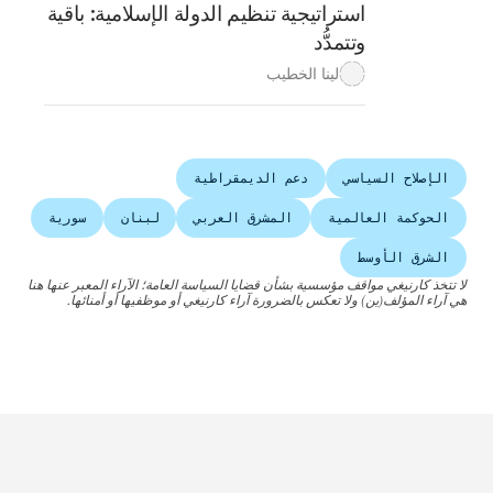
استراتيجية تنظيم الدولة الإسلامية: باقية
وتتمدُّد
لينا الخطيب
الإصلاح السياسي
دعم الديمقراطية
الحوكمة العالمية
المشرق العربي
لبنان
سورية
الشرق الأوسط
لا تتخذ كارنيغي مواقف مؤسسية بشأن قضايا السياسة العامة؛ الآراء المعبر عنها هنا
هي آراء المؤلف(ين) ولا تعكس بالضرورة آراء كارنيغي أو موظفيها أو أمنائها.