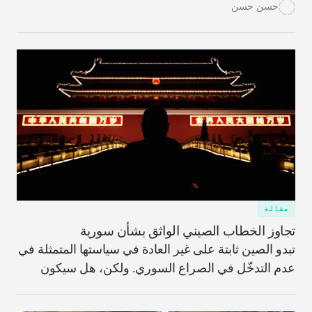
وبالتالي، يُعدّ فهمُها أمراً ضرورياً لإلحاق الهزيمة بالتنظيم.
حسن حسن
مقالة
تجاوز الخطاب الصيني الواثق بشأن سورية
تبدو الصين ثابتة على غير العادة في سياستها المتمثلة في
عدم التدخّل في الصراع السوري. ولكن، هل سيكون
الخطاب القوي واستخدام حق النقض (الفيتو) كافيَين؟