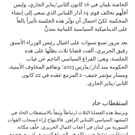
الخاصة بلبنان في 16 كانون الثاني/يناير الجاري، وليس
أقلّهم تحالف قوى 14 آذار اللبناني الذي سعى إلى إنشاء
المحكمة. لكنّ احتمال أن تؤثّر هذه الجلسة تأثيراً بالغاً
على الديناميكية السياسية اللبنانية متدنٍّ.
بعد مرور تسع سنوات على اغتيال رئيس الوزراء الأسبق
رفيق الحريري، ألقت قضايا ثلاث بظلّها على هذه
الجلسة، وهي: الفراغ السياسي الناجم عن غياب
الحكومة منذ آذار/مارس 2013؛ وتفاقم المخاوف الأمنية،
ومسار مؤتمر جنيف- 2 المزمع عقده في 22 كانون
الثاني/يناير الجاري.
استقطاب حاد
وترتبط هذه القضايا الثلاث ارتباطاً وثيقاً بالاستقطاب الحاد في
المشهد السياسي اللبناني الراهن. فالابتهاج إزاء انسحاب القوات
السورية من لبنان في أعقاب اغتيال الحريري، خلّف مكانه
استياءً من تورّط حزب الله في الصراع السوري. إذ يرى خصوم