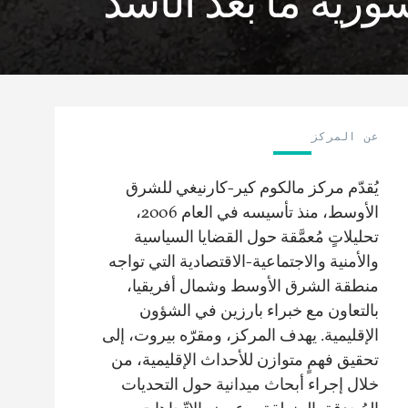
ورية ما بعد الأسد
عن المركز
يُقدّم مركز مالكوم كير-كارنيغي للشرق
الأوسط، منذ تأسيسه في العام 2006،
تحليلاتٍ مُعمَّقة حول القضايا السياسية
والأمنية والاجتماعية-الاقتصادية التي تواجه
منطقة الشرق الأوسط وشمال أفريقيا،
بالتعاون مع خبراء بارزين في الشؤون
الإقليمية. يهدف المركز، ومقرّه بيروت، إلى
تحقيق فهمٍ متوازن للأحداث الإقليمية، من
خلال إجراء أبحاث ميدانية حول التحديات