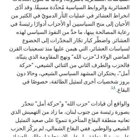
العشائرية والروابط السياسية مُحدَّدة مسبقًا. وقد أدّى
انخراط العشائر في عمليات الثأر الدمويّ في الكثير من
الأحيان إلى منح السياسيين أو الأحزاب أدوارًا رئيسةً في
رعاية المصالحة بينها، ما حدَّ من النفوذ السياسي لهذه
العشائر. واضطّر كبار تجّار المخدّرات إلى الخضوع
لسياسات العشائر، التي هيمن عليها منذ تسعينيات القرن
الماضي الولاء لـ"حزب الله" ونهج المقاومة الذي يتبنّاه.
فالحزب والطرف الثاني من الثنائي الشيعي، "حركة
أمل"، يحتكران المشهد السياسي الشيعي، وحالا دون
بروز شخصيات أخرى لتمثيل الطائفة، خصوصًا في
14
البقاع.
والواقع أن قيادات "حزب الله" و"حركة أمل" تتحدّر
بصورة رئيسة من جنوب لبنان، ما زاد من التهميش الذي
تعانيه منطقة البقاع المتأخرة تنمويًا على صعيد التمثيل
الشيعي والوطني. ففي البقاع الشمالي، لم يركّز الحزب
على تنمية المنطقة، بل على الاستجابة لمطالب العشائر