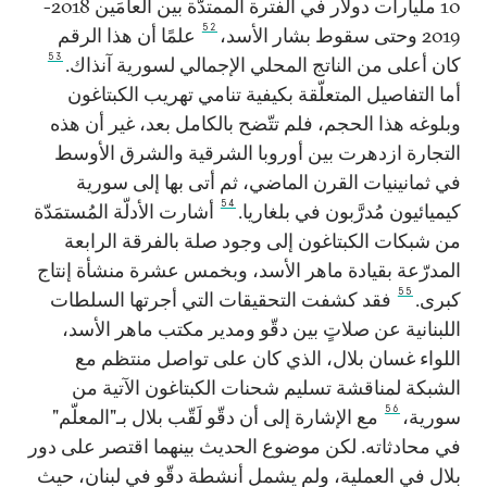
10 مليارات دولار في الفترة الممتدّة بين العامَين 2018-
52
2019 وحتى سقوط بشار الأسد،
علمًا أن هذا الرقم
53
كان أعلى من الناتج المحلي الإجمالي لسورية آنذاك.
أما التفاصيل المتعلّقة بكيفية تنامي تهريب الكبتاغون
وبلوغه هذا الحجم، فلم تتّضح بالكامل بعد، غير أن هذه
التجارة ازدهرت بين أوروبا الشرقية والشرق الأوسط
في ثمانينيات القرن الماضي، ثم أتى بها إلى سورية
54
كيميائيون مُدرَّبون في بلغاريا.
أشارت الأدلّة المُستمَدّة
من شبكات الكبتاغون إلى وجود صلة بالفرقة الرابعة
المدرّعة بقيادة ماهر الأسد، وبخمس عشرة منشأة إنتاج
55
كبرى.
فقد كشفت التحقيقات التي أجرتها السلطات
اللبنانية عن صلاتٍ بين دقّو ومدير مكتب ماهر الأسد،
اللواء غسان بلال، الذي كان على تواصل منتظم مع
الشبكة لمناقشة تسليم شحنات الكبتاغون الآتية من
56
سورية،
مع الإشارة إلى أن دقّو لَقّب بلال بـ"المعلّم"
في محادثاته. لكن موضوع الحديث بينهما اقتصر على دور
بلال في العملية، ولم يشمل أنشطة دقّو في لبنان، حيث