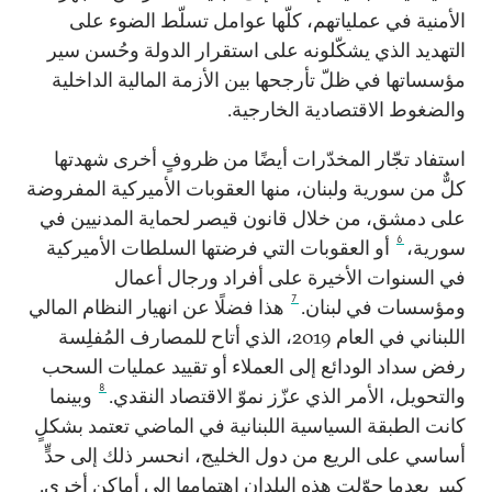
الأمنية في عملياتهم، كلّها عوامل تسلّط الضوء على
التهديد الذي يشكّلونه على استقرار الدولة وحُسن سير
مؤسساتها في ظلّ تأرجحها بين الأزمة المالية الداخلية
والضغوط الاقتصادية الخارجية.
استفاد تجّار المخدّرات أيضًا من ظروفٍ أخرى شهدتها
كلٌّ من سورية ولبنان، منها العقوبات الأميركية المفروضة
على دمشق، من خلال قانون قيصر لحماية المدنيين في
6
سورية،
أو العقوبات التي فرضتها السلطات الأميركية
في السنوات الأخيرة على أفراد ورجال أعمال
7
ومؤسسات في لبنان.
هذا فضلًا عن انهيار النظام المالي
اللبناني في العام 2019، الذي أتاح للمصارف المُفلِسة
رفض سداد الودائع إلى العملاء أو تقييد عمليات السحب
8
والتحويل، الأمر الذي عزّز نموّ الاقتصاد النقدي.
وبينما
كانت الطبقة السياسية اللبنانية في الماضي تعتمد بشكلٍ
أساسي على الريع من دول الخليج، انحسر ذلك إلى حدٍّ
كبير بعدما حوّلت هذه البلدان اهتمامها إلى أماكن أخرى.