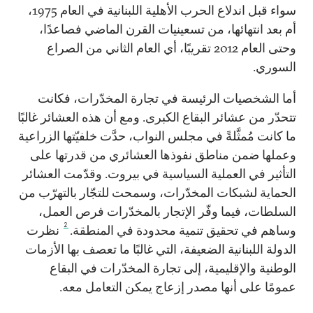
سواء قبل اندلاع الحرب الأهلية اللبنانية في العام 1975،
أم بعد انتهائها، من تسعينيات القرن الماضي فصاعدًا،
وحتى العام 2012 تقريبًا، أي العام الثاني من الصراع
السوري.
أما الشخصيات الرئيسة في تجارة المخدّرات، فكانت
تتحدّر من عشائر البقاع الكبرى. ومع أن هذه العشائر غالبًا
ما كانت مُمثَّلةً في مجلس النواب، حدَّت خلفيّتها الزراعية
وعملها ضمن مناطق نفوذها العشائري من قدرتها على
التأثير في العملية السياسية في بيروت. وقدّمت العشائر
الحماية لشبكات المخدّرات، وسمحت للتجّار بالتهرّب من
السلطات، فيما وفّر الإتجار بالمخدّرات فرص العمل،
2
وساهم في تحقيق تنمية محدودة في المنطقة.
نظرت
الدولة اللبنانية الضعيفة، التي غالبًا ما تعصف بها الأزمات
الوطنية والإقليمية، إلى تجارة المخدّرات في البقاع
عمومًا على أنها مصدر إزعاج يمكن التعامل معه.