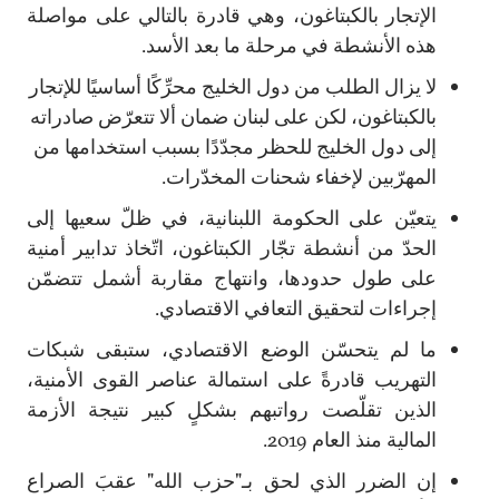
الإتجار بالكبتاغون، وهي قادرة بالتالي على مواصلة
هذه الأنشطة في مرحلة ما بعد الأسد.
لا يزال الطلب من دول الخليج محرِّكًا أساسيًا للإتجار
بالكبتاغون، لكن على لبنان ضمان ألا تتعرّض صادراته
إلى دول الخليج للحظر مجدّدًا بسبب استخدامها من
المهرّبين لإخفاء شحنات المخدّرات.
يتعيّن على الحكومة اللبنانية، في ظلّ سعيها إلى
الحدّ من أنشطة تجّار الكبتاغون، اتّخاذ تدابير أمنية
على طول حدودها، وانتهاج مقاربة أشمل تتضمّن
إجراءات لتحقيق التعافي الاقتصادي.
ما لم يتحسّن الوضع الاقتصادي، ستبقى شبكات
التهريب قادرةً على استمالة عناصر القوى الأمنية،
الذين تقلّصت رواتبهم بشكلٍ كبير نتيجة الأزمة
المالية منذ العام 2019.
إن الضرر الذي لحق بـ"حزب الله" عقبَ الصراع