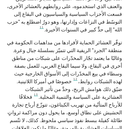
والعنف الذي استخدموه، على روابطهم بالعشائر الأخرى،
فسعت الأحزاب السياسية والسياسيون في البقاع إلى
التوسّط في النزاعات وإدارتها، وهو دورٌ اضطلع به "حزب
11
الله" إلى حدٍّ كبير في السنوات الأخيرة.
توفّر العشائر الحماية لأفرادها من مداهمات الحكومة في
منطقة "الجرد" الريفية التي تتميّز بسلسلة جبال وعرة.
وغالبًا ما يعتمد تجّار المخدّرات على شبكات من مناطق
أخرى في البقاع، ولا سيما البقاع الغربي، للعمل بصفة
وسطاء في بيع المخدّرات إلى الأسواق الخارجية حيث
12
لهذه الشبكات روابط،
خصوصًا في أميركا اللاتينية.
ضيّق ذلك هوامش الربح، وحدَّ من تأثير الشبكات
13
العشائرية على السياسة والتنمية المحلية.
فخلافًا
للأرباح المتأتّية من تهريب الكبتاغون، تتوزّع أرباح تجارة
الحشيش على نطاق أوسع، ما يحول دون مراكمة ثرواتٍ
طائلة كفيلة ببسط نفوذ سياسي ملحوظ. كذلك، لا تتّسم
السياسات العشائرية بالمرونة، وغالبًا ما تكون العلاقات