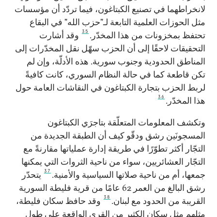
لانخراطهما في تصنيع الكبتاغون، فيما تردّد أن مؤسسات
مثل الحوزات العلمية التابعة لـ"حزب الله" في البقاع
35
تحتفظ بمخزونات من هذا المخدّر.
وقد أشارت
التحقيقات لاحقًا إلى أن الحزب سهّل نقل المخدّرات إلى
المناطق الحدودية وجنوب سورية. هذه الأدلّة، وإن لم
تكن قاطعة كما في حالة النظام السوري، كانت كافيةً
لربط الحزب بتجارة الكبتاغون في النقاشات العامة حول
36
هذا المخدّر.
وتكشف المعلومات المتعلّقة بتاجرَي الكبتاغون
المسجونَين رشق ودقّو كيف أن الطبقة الجديدة من
التجّار أكثر تطوّرًا في طريقة إدارة عملياتها مقارنةً مع
التجّار العشائريين، سواء من ناحية الثروات التي يمكنها
37
جمعها، أم من ناحية صلاتها السياسية والأمنية.
يتحدّر
رشق البالغ من العمر 62 عامًا من قرية فليطة السورية
38
القريبة من الحدود مع لبنان.
وقد حافظ سكان فليطة،
مثلهم مثل سكان الكثير من القرى الواقعة على طول