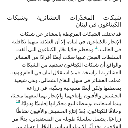
شبكات المخدّرات العشائرية وشبكات
الكبتاغون في لبنان
قد تختلف الشبكات المرتبطة بالعشائر عن شبكات
الإتجار بالكبتاغون في لبنان، إلا أن العلاقة بينهما تكافلية
9
في الغالب،
ومعظم خلايا تجّار الكبتاغون التي ألقت
السلطات القبضَ عليها ضمّت أيضًا أفرادًا من العشائر.
والواقع أن شبكات الكبتاغون تستفيد من الشبكات
العشائرية الراسخة. فمنذ استقلال لبنان في العام 1943،
عملت العشائر في سهل البقاع الشمالي، وهي شيعية
بمعظمها ولكن أيضًا مسيحية وسنّية، في زراعة
الحشيش والأفيون وإنتاجهما والإتجار بهما لبيعهما محليًا،
10
بينما استعانت بوسطاء لبيع مخدّراتها إقليميًا ودوليًا.
وخلافًا للكبتاغون، يُعَدّ إنتاج الحشيش والأفيون نشاطًا
زراعيًا، يشمل سلسلةً طويلة من المستفيدين، بدءًا من
الفلاحين. وقد أثّر الانتماء السياسي للتجّار العشائريين