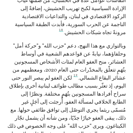
النقاشات عوامل عدّة في الحسبان، من ضمنها غياب
الإرادة السياسية لكبح تهريب الحشيش، إضافةً إلى
الركود الاقتصادي في لبنان، والتداعيات الاقتصادية
الناجمة عن الحرب السورية، فأبدت الطبقة السياسية
18
مرونةً تجاه شبكات الحشيش.
وبالتوازي مع هذا النهج، دعم "حزب الله" و"حركة أمل"
وحلفاؤهما، نيابةً عن قواعدهم الشعبية في أوساط
العشائر، منح العفو العام لمئات الأشخاص المسجونين
بتُهَمٍ تتعلّق بالمخدّرات حتى العام 2020، ومعظمهم من
19
عشائر البقاع الشمالي.
لكن العفو لم يبصر النور حتى
اليوم، إذ تعثّر بسبب مطالب طوائف لبنانية أخرى بإطلاق
سراح أفرادها المسجونين بتُهَمٍ مختلفة. ونظرًا إلى
الطابع الخلافي لمسألة العفو، أُرجئت إلى أجَلٍ غير
مُسمّى ريثما يجري التوصّل إلى توافق طائفي حولها. مع
ذلك، يبقى العفو خيارًا جدّيًا، ومن شأنه أن يشمل تجّار
الكبتاغون. ويرى "حزب الله" على وجه الخصوص في ذلك