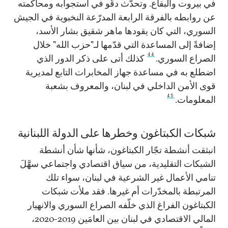
في بيروت والبقاع. وتحدّث دقّو في استجوابه ومحاكمته
عن روابطه بالفرقة الرابعة المدرّعة النخبوية في الجيش
السوري، التي كان يقودها ماهر شقيق بشار الأسد،
إضافةً إلى المساعدة التي قدّمها لـ"حزب الله" خلال
44
الصراع السوري.
كذلك أتى على ذكر الدور الذي
اضطلع به في مساعدة جهاز المخابرات التابع لمديرية
قوى الأمن الداخلي في لبنان، والمعروف بشعبة
45
المعلومات.
شبكات الكبتاغون وخطرها على الدولة اللبنانية
انبثقت أنشطة تجّار الكبتاغون، شأنها شأن أنشطة
الشبكات التقليدية، من سياق اقتصادي واجتماعي سهَّلَ
تنامي الأعمال غير الشرعية في لبنان، سواء تلك
المرتبطة بالمخدّرات أم غيرها. فقد ملأت شبكات
الكبتاغون الفراغ الذي خلّفه الصراع السوري والانهيار
المالي الاقتصادي في لبنان بين العامَين 2019-2020،