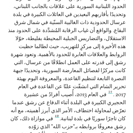
الحدود اللبنانية السورية على علاقات بالجانب اللبناني،
وتحديدًا بأقاربهم البعيدين في العائلات الكبيرة في بلدة
عرسال الحدودية ذات الغالبية السنّية في شمال شرق
البقاع. والواقع أن غياب الرقابة المُشدَّدة على الحدود منذ
الاستقلال، والتضاريس الجبلية المحيطة بفليطة، حوّلا
هذه الأخيرة إلى مركزٍ للتهريب، حيث لطالما حظيت
الروابط والعلاقات العابرة للحدود بالأهمية. وتعود شهرة
رشق إلى قدرته على العمل انطلاقًا من عرسال، التي
كانت مركزًا لفصائل المعارضة السورية، وتحديدًا جبهة
النصرة التابعة لتنظيم القاعدة، والمعروفة اليوم بهيئة
تحرير الشام التي انشقّت علنًا عن القاعدة في العام
39
2017 .
في العام 2013، أُصيب أفرادٌ من عشيرة
الحجيري الكبيرة في البلدة أثناء الدفاع عن رشق عندما
تعرّض لمحاولة اختطاف، الأمر الذي أبرز أهميته، مع أنه
40
كان تاجرًا سوريًا في بلدة لبنانية.
في موازاة ذلك، كان
رشق معروفًا بروابطه بـ"حزب الله" الذي زوّده
41