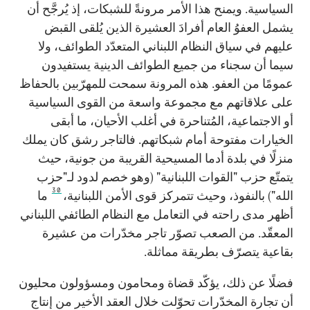
السياسية. ويمنح هذا الأمر مرونةً للشبكات، إذ يُرجَّح أن
يشمل العفوُ العام أفرادَ العشيرة الذين يُلقى القبض
عليهم في سياق النظام اللبناني المتعدّد الطوائف، ولا
سيما أن سجناء من جميع الطوائف الدينية يستفيدون
عمومًا من العفو. هذه المرونة سمحت للمهرّبين بالحفاظ
على علاقاتهم مع مجموعة واسعة من القوى السياسية
أو الاجتماعية، المُتناحرة في أغلب الأحيان، ما أبقى
الخيارات مفتوحة أمام شبكاتهم. فالتاجر رشق كان يملك
منزلًا في بلدة أدما المسيحية القريبة من جونية، حيث
يتمتّع حزب "القوات اللبنانية" (وهو خصم لدود لـ"حزب
30
الله") بالنفوذ، وحيث تتمركز قوى الأمن اللبنانية،
ما
أظهر مدى راحته في التعامل مع النظام الطائفي اللبناني
المعقّد. من الصعب تصوّر تاجر مخدّرات من عشيرة
بقاعية يتصرّف بطريقة مماثلة.
فضلًا عن ذلك، يؤكّد قضاة ومحامون ومسؤولون محليون
أن تجارة المخدّرات تحوّلت خلال العقد الأخير من إنتاج