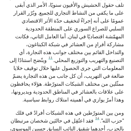
تلف حقول الحشيش والأفيون سنويًا، الأمر الذي أبقى
على ما يكفي من النشاط التجاري للجميع. وبُرّر القرار
عمومًا على أنه إجراءٌ لتخفيف حدّة الأثر الاقتصادي
السلبي للصراع السوري على المنطقة الحدودية
المهمّشة اقتصاديًا في لبنان. أما العامل الثاني، فكانت
مشاركة أفرادٍ من العشائر في شبكة الكبتاغون،
والتداخل القائم بين مختلف جوانب هذه التجارة، أي
33
التصنيع والتهريب والتوزيع المحلي.
ويتّضح استنادًا إلى
المعلومات التي جرى الحصول عليها خلال توقيف خلايا
ضالعة في التهريب، أن كل جانب من هذه التجارة يضمّ
ممثّلين من مختلف الشبكات المتورّطة. هؤلاء يحافظون
على علاقات بالعشائر في المناطق الحدودية ويديرونها،
وهذا أمرٌ يوازي في أهميته امتلاك روابط سياسية.
ومن بين المتورّطين في هذه الشبكات أفرادٌ في فلك
34
"حزب الله".
فقد اعتُقِل في حالتَين شخصان مرتبطان
بالحزب، أحدهما شقيق النائب السابق حسين الموسوي،