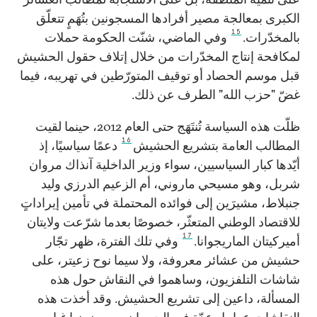
الكبرى بمعالجة مصير أفرادها المسجونين بتُهَمٍ تتعلّق
15
بالمخدّرات.
وفي الماضي، شنّت الحكومة حملات
لمكافحة إنتاج المخدّرات من خلال إتلاف حقول الحشيش
قبل موسم الحصاد أو توقيف المتورّطين في تهريبه، فيما
غضّ "حزب الله" الطرف عن ذلك.
ظلّت هذه السياسة تُنتَهَج حتى العام 2012، حينما لقيت
16
المطالب العامة بتشريع الحشيش
دعمًا سياسيًا، إذ
أيّدها كبار السياسيين، سواء وزير الداخلية آنذاك مروان
شربل، وهو مسيحي ماروني، أم الزعيم الدرزي وليد
جنبلاط، مشيرَين إلى فوائده المحتملة في تأمين إيراداتٍ
للاقتصاد الوطني المتعثّر، خصوصًا بعدما شرّعت ولايتان
17
أميركيتان الماريجوانا.
وفي تلك الفترة، ظهر تجّار
حشيش من عشائر معروفة، ولا سيما نوح زعيتر، على
شاشات التلفزيون، وساهموا في النقاش حول هذه
المسألة، داعين إلى تشريع الحشيش. وقد أخذت هذه