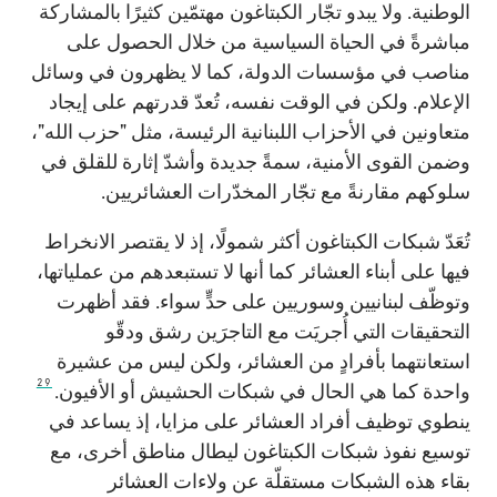
الوطنية. ولا يبدو تجّار الكبتاغون مهتمّين كثيرًا بالمشاركة
مباشرةً في الحياة السياسية من خلال الحصول على
مناصب في مؤسسات الدولة، كما لا يظهرون في وسائل
الإعلام. ولكن في الوقت نفسه، تُعدّ قدرتهم على إيجاد
متعاونين في الأحزاب اللبنانية الرئيسة، مثل "حزب الله"،
وضمن القوى الأمنية، سمةً جديدة وأشدّ إثارة للقلق في
سلوكهم مقارنةً مع تجّار المخدّرات العشائريين.
تُعَدّ شبكات الكبتاغون أكثر شمولًا، إذ لا يقتصر الانخراط
فيها على أبناء العشائر كما أنها لا تستبعدهم من عملياتها،
وتوظّف لبنانيين وسوريين على حدٍّ سواء. فقد أظهرت
التحقيقات التي أُجريَت مع التاجرَين رشق ودقّو
استعانتهما بأفرادٍ من العشائر، ولكن ليس من عشيرة
29
واحدة كما هي الحال في شبكات الحشيش أو الأفيون.
ينطوي توظيف أفراد العشائر على مزايا، إذ يساعد في
توسيع نفوذ شبكات الكبتاغون ليطال مناطق أخرى، مع
بقاء هذه الشبكات مستقلّة عن ولاءات العشائر