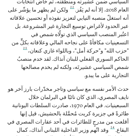
السياسي ضمن عشيرته ومنطقته، ثم خاض انتخابات
22
العام 2018، إلا أنه لم يَفُز.
ولكن لم يظهر ما يؤشّر على
أنه استغلّ منصبه النيابي لتعزيز نفوذه أو تحسين علاقاته
عبر الحدود لأغراض توسيع التجارة غير المشروعة. بل
اعتُبر المنصب السياسي الذي تولّاه شمص في
التسعينيات مكافأةً على نجاحه المالي وعلاقاته بكلٍّ من
23
"حزب الله" و"حركة أمل"، وباللواء غازي كنعان،
الحاكم السوري الفعلي للبنان آنذاك. لقد خدم منصبُ
شمص السياسي عشيرتَه، ولكنه لم يخدم مصالحها
التجارية على ما يبدو.
حدث الأمر نفسه مع سياسي وتاجر مخدّرات بارز آخر هو
نايف المصري، الذي كان نائبًا في البرلمان خلال
السبعينيات. في العام 1970، صادرت السلطات اليونانية
طائرةً في جزيرة كريت مُحمَّلة بالحشيش، قيل إنها
أقلعت من مدرجٍ للطائرات في أحد عقارات المصري في
24
البقاع.
وقد اتّهم وزير الداخلية اللبناني آنذاك، كمال