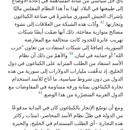
بأيّ حلٍّ سياسي من شأنه المساهمة في إعادة الأوضاع
إلى طبيعتها في البلاد. لهذا بدأ هذا النظام المفلس ماليًا
بإشراك الجيش السوري مباشرةً في صناعة الكبتاغون
47
وتجارتها.
وأدّت هذه الشبكة من العلاقات إلى نشوء
مصالح متوازية مفاجئة، ذلك أنها ضمّت أيضًا شبكات
تهريب عابرة للحدود كانت متحالفة مع المعارضة
السورية، إضافةً إلى شبكات استفادت من تعاون "حزب
48
الله" أو حمايته في لبنان.
والأهمّ من ذلك أن نظام
الأسد استفاد من الطلب المتزايد على الكبتاغون في دول
الخليج، إذ تدفّقت مليارات الدولارات إلى سورية من هذه
الدول من دون شروط سياسية، ما أتاح للأسد استخدام
تجارة الكبتاغون بمثابة ورقة مساومة في المفاوضات مع
49
الدول العربية المتضرّرة من هذا الوضع.
ومع أن توسّع الإتجار بالكبتاغون كان في البداية مدفوعًا
من الدولة في ظلّ نظام الأسد المحاصر، امتدّت ركائز
هذه التجارة - أي الطلب المستدام في الخليج، والخبرة