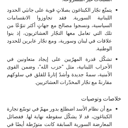
يتمتّع تجّار الكبتاغون بصلاتٍ قوية على جانبَي الحدود
اللبنانية السورية. فقد تجاوزوا الانقسامات
السياسية، ونسجوا مصالح مع جهاتٍ أكثر تنوّعًا من
تلك التي تعامل معها التجّار العشائريون، إذ بنوا
علاقات في لبنان وسورية، ومع تجّار عابرين للحدود
الوطنية.
تشكّل قدرة المهرّبين على إيجاد متعاونين في
الأحزاب اللبنانية، مثل "حزب الله"، وضمن القوى
الأمنية، سمةً جديدة وأشدّ إثارةً للقلق في سلوكهم
مقارنةً مع تجّار المخدّرات العشائريين.
خلاصات وتوصيات
مع أن نظام الأسد اضطلع بدور مهمّ في توسّع تجارة
الكبتاغون، قد لا يشكّل سقوطه نهاية لها. ففصائل
المعارضة السورية السابقة كانت متورّطة أيضًا في