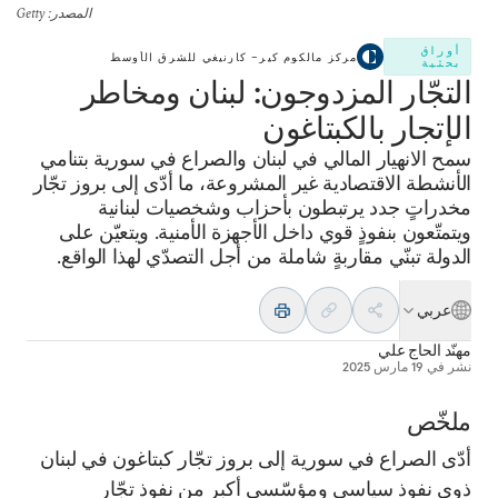
المصدر
: Getty
أوراق
مركز مالكوم كير– كارنيغي للشرق الأوسط
بحثية
التجّار المزدوجون: لبنان ومخاطر
الإتجار بالكبتاغون
سمح الانهيار المالي في لبنان والصراع في سورية بتنامي
الأنشطة الاقتصادية غير المشروعة، ما أدّى إلى بروز تجّار
مخدراتٍ جدد يرتبطون بأحزاب وشخصيات لبنانية
ويتمتّعون بنفوذٍ قوي داخل الأجهزة الأمنية. ويتعيّن على
الدولة تبنّي مقاربةٍ شاملة من أجل التصدّي لهذا الواقع.
عربي
مهنّد الحاج علي
نشر في
19 مارس 2025
ملخّص
أدّى الصراع في سورية إلى بروز تجّار كبتاغون في لبنان
ذوي نفوذ سياسي ومؤسّسي أكبر من نفوذ تجّار