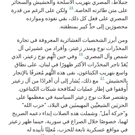
جنبلاط، المصري بتهريب الأسلحة والحشيش والسجائر
25
على متن طائرته الخاصة.
ولكن على الرغم من قدرة
المصري على فعل كل ذلك، بقي نفوذه وموارده
محصورَين إلى حدٍّ كبير بمنطقته.
ومن أبرز الشخصيات العشائرية المعروفة في تجارة
المخدّرات نوح ومنذر زعيتر، وأفراد من عشيرتَي آل
26
شمص وآل المصري.
وفي حين اتُّهِم نوح زعيتر، الذي
يُعَدّ تاجر المخدّرات الأكثر ظهورًا في لبنان، على نطاق
واسع بتهريب الكبتاغون، نفى هذه التُّهَم مُعترفًا بالإتجار
27
بالحشيش.
مع ذلك، يُشار إلى أن أفرادًا من آل زعيتر
أُوقفوا في إطار عمليات لمكافحة شبكات الكبتاغون.
وتقتصر صلات نوح زعيتر السياسية في معظمها على
الحزبَين الشيعيَّين المهيمنَين في البلاد، "حزب الله"
و"حركة أمل". وشملت هذه الصلات إبداء دعمه الصريح
لهما، خصوصًا خلال الصراع في سورية، حينما ظهر زعيتر
في مواقع عسكرية تابعة للحزب، مُعلِنًا تأييده له