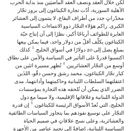
لكن خلال العقد ونصف العقد الماضيَين منذ بداية الحرب
الأهلية السورية، أدّت تجارة الكبتاغون إلى بروز تجّار
مخدّراتٍ جدد من أطراف البقاع، لا ينتمون إلى العشائر
الكبرى. راكم هؤلاء التجّار ذوو الانتماءات السياسية
العابرة للطوائف أرباحًا أكبر، نظرًا إلى أن إنتاج حبّة
الكبتاغون يكلّف أقلّ من دولار واحد، فيما يمكن بيعها
3
بمبلغٍ يصل إلى 20 دولارًا في أسواق الخليج.
كذلك
اكتسبوا قدرةً على التأثير في السياسة والأمن على نطاق
4
أوسع من التجّار العشائريين.
تُظهِر مسيرة اثنَين من
كبار تجّار الكبتاغون، محمد رشق وحسن دقّو، اللذَين
اعتقلتهما السلطات اللبنانية وحاكمتهما وأدانتهما، مدى
الضرر الذي يمكن أن تُلحقه هذه التجارة بمؤسسات
الدولة اللبنانية وعلاقاتها الإقليمية، ولا سيما مع دول
5
الخليج، التي تُعدّ الأسواق الرئيسة للكبتاغون.
إن قدرة
التجّار على توسيع نفوذهم بما يتجاوز السياسات الطائفية
والعشائرية، وعلى نسج علاقاتٍ في صميم الحياة
السياسية اللبنانية، إضافةً إلى تجنيد عناصر من الأجهزة