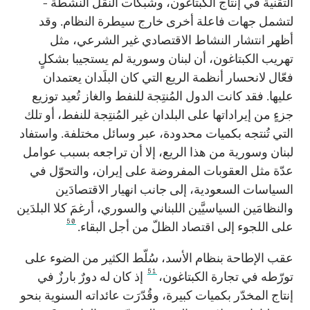
التقنية في إنتاج الكبتاغون، وشبكات النقل النشطة -
لتشمل جهات فاعلة أخرى خارج سيطرة النظام. وقد
أظهر انتشار النشاط الاقتصادي غير الشرعي، مثل
تهريب الكبتاغون، أن لبنان وسورية لم يستجيبا بشكلٍ
فعّال لانحسار أنظمة الريع التي كان البلَدان يعتمدان
عليها. فقد كانت الدول المُنتِجة للنفط والغاز تُعيد توزيع
جزءٍ من إيراداتها على البلدان غير المُنتِجة للنفط، أو تلك
التي تُنتجه بكميات محدودة، عبر وسائل مختلفة. واستفاد
لبنان وسورية من هذا الريع، إلا أن تراجعه بسبب عوامل
عدّة مثل العقوبات المفروضة على إيران، والتحوّل في
السياسات السعودية، إلى جانب انهيار الاقتصادَين
والنظامَين السياسيَّين اللبناني والسوري، أرغمَ كلا البلدَين
50
على اللجوء إلى اقتصاد الظلّ من أجل البقاء.
عقب الإطاحة بنظام الأسد، سُلّط الكثير من الضوء على
51
تورّطه في تجارة الكبتاغون،
إذ كان له دورٌ بارزٌ في
إنتاج المخدّر بكميات كبيرة، وقُدّرَت عائداته السنوية بنحو