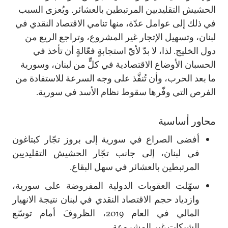
الحشيش التقليديين المرتبطين بالعشائر. ويُعزى السبب
في ذلك إلى عوامل عدّة، منها تنامي الاقتصاد النقدي في
لبنان، وتسهيل الإتجار غير المشروع، وتراجع الريع من
دول الخليج. لذا، لا بدّ لأيّ استجابةٍ فعّالةٍ أن تأخذ في
الحسبان الأوضاع الاقتصادية في كلٍّ من لبنان، وسورية
ما بعد الحرب، وأن تُنفَّذ على وجه السرعة للاستفادة من
الفرص التي وفّرها سقوط نظام الأسد في سورية.
محاور أساسية
أفضى الصراع في سورية إلى بروز تجّار كبتاغون
في لبنان، إلى جانب تجّار الحشيش التقليديين
المرتبطين بالعشائر في سهل البقاع.
سهّلت العقوبات الدولية المفروضة على سورية،
وازدياد حجم الاقتصاد النقدي في لبنان نتيجة الانهيار
المالي في العام 2019، الظروفَ أمام توسّع
الشبكات غير المشروعة.