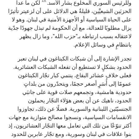
28
وللرئيس السوري المخلوع بشار الأسد.
لكن ما عدا
الحزبَين الشيعيَّين، قليلةٌ هي الدلائل على أن لزعيتر تأثيرًا
على الحياة السياسية أو الأجهزة الأمنية في لبنان. وهو لا
يزال مطلوبًا للعدالة، مع أن الحكومة لم تبذل جهودًا جدّية
لاعتقاله بسبب ارتباطه بـ"حزب الله"، وما زال يظهر
بانتظامٍ في وسائل الإعلام.
تجدر الإشارة إلى أن شبكات الكبتاغون في لبنان تعبر
الحدود بشكلٍ لا تستطيع أن تفعله الشبكات العشائرية.
فعلى خلاف عشائر البقاع، ينتمي كبار تجّار الكبتاغون
عمومًا إلى أُسَرٍ أصغر حجمًا، ويتحدّرون من بلداتٍ
حدودية هامشية، وتجمعهم صلات قوية على جانبَي
الحدود، ناهيك عن أن بعض هؤلاء التجّار يحملون
الجنسيّتَين اللبنانية والسورية. فضلًا عن ذلك، تجاوزوا
الانقسامات السياسية، ونسجوا مصالح متوازية مع جهات
أكثر تنوّعًا من تلك التي تعامل معها التجّار العشائريون، إذ
بنوا علاقات في لبنان وسورية، ومع تجّار عابرين للحدود