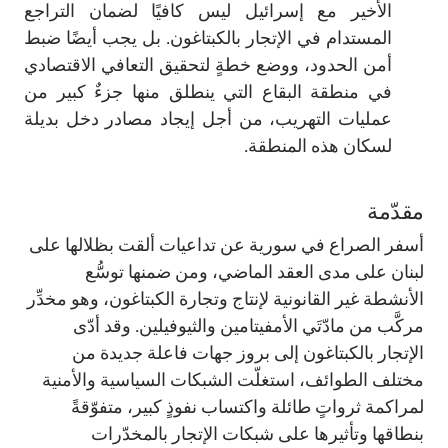
الأخير مع إسرائيل ليس كافيًا لضمان التراجع
المستدام في الإتجار بالكبتاغون. بل يجب أيضًا ضبط
أمن الحدود، ووضع خطةٍ لتحقيق التعافي الاقتصادي
في منطقة البقاع التي ينطلق منها جزءٌ كبير من
عمليات التهريب، من أجل إيجاد مصادر دخل بديلة
لسكان هذه المنطقة.
مقدّمة
أسفر الصراع في سورية عن تداعيات ألقت بظلالها على
لبنان على مدى العقد الماضي، ومن ضمنها توسُّع
الأنشطة غير القانونية لإنتاج وتجارة الكبتاغون، وهو مخدِّر
مركَّب من مادّتَي الأمفيتامين والثيوفيلين. وقد أدّى
الإتجار بالكبتاغون إلى بروز جهات فاعلة جديدة من
مختلف الطوائف، استغلّت الشبكات السياسية والأمنية
لمراكمة ثرواتٍ طائلة واكتساب نفوذٍ كبير، متفوّقةً
بنطاقها وتأثيرها على شبكات الإتجار بالمخدّرات