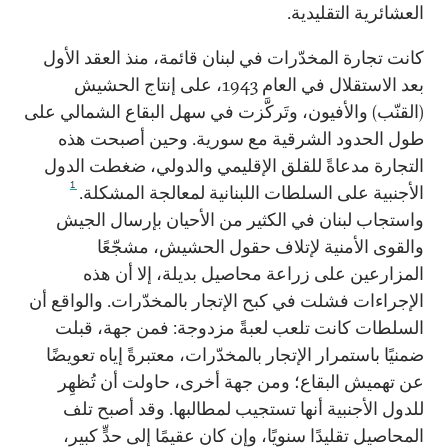
العشائرية التقليدية.
كانت تجارة المخدّرات في لبنان قائمة، منذ العقد الأول
بعد الاستقلال في العام 1943، على إنتاج الحشيش
(القنّب) والأفيون، وتَركَّزت في سهل البقاع الشمالي على
طول الحدود الشرقية مع سورية. وحين أصبحت هذه
التجارة مدعاةً للقلق الإقليمي والدولي، ضغطت الدول
1
الأجنبية على السلطات اللبنانية لمعالجة المشكلة.
واستجاب لبنان في الكثير من الأحيان بإرسال الجيش
والقوى الأمنية لإتلاف حقول الحشيش، مشجّعًا
المزارعين على زراعة محاصيل بديلة، إلا أن هذه
الإجراءات فشلت في كبح الإتجار بالمخدّرات. والواقع أن
السلطات كانت تلعب لعبةً مزدوجة: فمن جهة، قبلت
ضمنيًا باستمرار الإتجار بالمخدّرات، معتبرةً إياه تعويضًا
عن تهميش البقاع؛ ومن جهة أخرى، حاولت أن تُظهِر
للدول الأجنبية أنها تستجيب لمطالبها. وقد أصبح تلف
المحاصيل تقليدًا سنويًا، وإن كان عقيمًا إلى حدٍّ كبير،