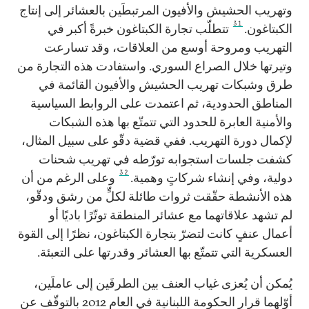
وتهريب الحشيش والأفيون المرتبطَين بالعشائر إلى إنتاج
31
الكبتاغون.
تتطلّب تجارة الكبتاغون خبرةً أكبر في
التهريب ومروحة أوسع من العلاقات، وقد تسارعت
وتيرتها خلال الصراع السوري. واستفادت هذه التجارة من
طرق وشبكات تهريب الحشيش والأفيون القائمة في
المناطق الحدودية، ثم اعتمدت على الروابط السياسية
والأمنية العابرة للحدود التي تتمتّع بها هذه الشبكات
لإكمال دورة التهريب. ففي قضية دقّو على سبيل المثال،
كشفت جلسات استجوابه تورّطه في تهريب شحنات
32
دولية، وفي إنشاء شركاتٍ وهمية.
وعلى الرغم من أن
هذه الأنشطة حقّقت ثروات طائلة لكلٍّ من رشق ودقّو،
لم تشهد علاقاتهما مع عشائر المنطقة توتّرًا باديًا أو
أعمال عنفٍ كانت لتضرّ بتجارة الكبتاغون، نظرًا إلى القوة
العسكرية التي تتمتّع بها العشائر وقدرتها على التعبئة.
يُمكن أن يُعزى غياب العنف بين الطرفَين إلى عاملَين،
أوّلهما قرار الحكومة اللبنانية في العام 2012 بالتوقّف عن