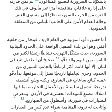
بالمكوّنات الضرورية لتصنيع الكبتاغون.
لم تكن قدرته
على إدارة علاقاتٍ متناقضة أمرًا غير مألوف في تلك
الفترة من الحرب السورية، نظرًا إلى مستوى العنف
وحالة انعدام الأمن على الجانب اللبناني من المنطقة
الحدودية.
أما حسن دقّو، المولود في العام 1978، فيتحدّر من خلفية
أفقر. وهو ابن بلدة الطفيل الواقعة على الحدود اللبنانية
السورية، حيث يشكّل التهريب نشاطًا رئيسًا لكثير من
42
الناس، بمَن فيهم والد دقّو.
صحيحٌ أن الطفيل تقع في
لبنان، إلا أنها كانت أكثر ارتباطًا بالجانب السوري من
الحدود، وجرى تجاهلها تاريخيًا نظرًا إلى موقعها. بدأ دقّو
عمله كبائع ساعاتٍ في الشارع، ولكنه وسّع أنشطته
تدريجيًا لتشمل سلسلةً من الأعمال التجارية، بما فيها
امتلاك مصنعٍ للمبيدات الحشرية في الأردن، ومعرضٍ
43
للسيارات في سورية، وأسطولٍ من الصهاريج.
وأتاحت له ثروته المتنامية شراء عددٍ كبيرٍ من العقارات