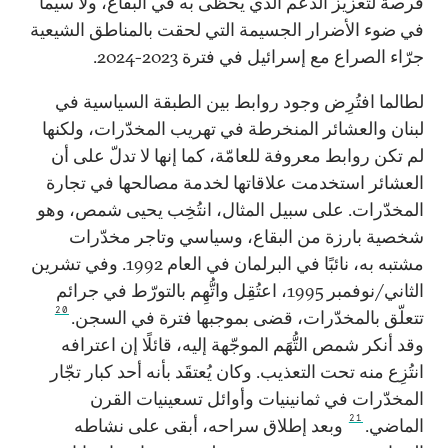
فرصةً لتعزيز الدعم الذي يحظى به في البقاع، ولا سيما
في ضوء الأضرار الجسيمة التي لحقت بالمناطق الشيعية
جرّاء الصراع مع إسرائيل في فترة 2023-2024.
لطالما افتُرِض وجود روابط بين الطبقة السياسية في
لبنان والعشائر المنخرطة في تهريب المخدّرات، ولكنها
لم تكن روابط معروفة للعامّة، كما إنها لا تدلّ على أن
العشائر استخدمت علاقاتها لخدمة مصالحها في تجارة
المخدّرات. على سبيل المثال، انتُخِب يحيى شمص، وهو
شخصية بارزة من البقاع، وسياسي وتاجر مخدّرات
مشتبه به، نائبًا في البرلمان في العام 1992. وفي تشرين
الثاني/نوفمبر 1995، اعتُقِل واتُّهِم بالتورّط في جرائم
20
تتعلّق بالمخدّرات، قضى بموجبها فترة في السجن.
وقد أنكر شمص التُّهَم الموجّهة إليه، قائلًا إن اعترافه
انتُزِع منه تحت التعذيب. وكان يُعتقَد بأنه أحد كبار تجّار
المخدّرات في ثمانينيات وأوائل تسعينيات القرن
21
الماضي.
وبعد إطلاق سراحه، أبقى على نشاطه