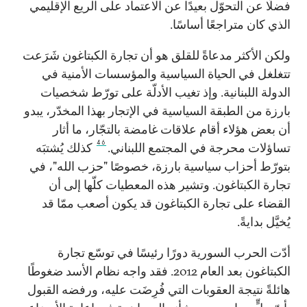
فضلًا عن التحوّل بعيدًا عن الاعتماد على الريع الإقليمي
الذي كان متراجعًا أساسًا.
ولكن الأكثر مدعاةً للقلق هو أن تجارة الكبتاغون شَرَعت
تتغلغل في الحياة السياسية والمؤسسات الأمنية في
الدولة اللبنانية. وإذ تغيب الأدلّة على تورّط شخصيات
بارزة من الطبقة السياسية في الإتجار بهذا المخدّر، يبدو
أن بعض هؤلاء أقام علاقات غامضة بالتجّار، ما أثار
46
تساؤلات محرجة في المجتمع اللبناني.
كذلك يُشتبَه
بتورّط أحزاب سياسية بارزة، خصوصًا "حزب الله"، في
تجارة الكبتاغون. وتشير هذه المعطيات كلّها إلى أن
القضاء على تجارة الكبتاغون قد يكون أصعب ممّا قد
يُخيَّل بدايةً.
أدّت الحرب السورية دورًا رئيسًا في توسّع تجارة
الكبتاغون بعد العام 2012. فقد واجه نظام الأسد ضغوطًا
هائلةً نتيجة العقوبات التي فُرِضَت عليه، ورفضه القبول