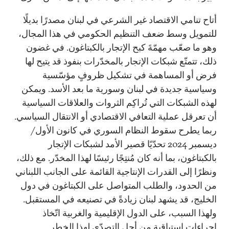
أتاح تنامي الاقتصاد غير الشرعي في لبنان مصدرًا بديلًا
للتمويل وسط ضعف التنظيم الحكومي في هذا المجال،
وهو ما صعّب مهمّةَ كبح الإتجار بالكبتاغون. في غضون
ذلك، تتمتّع شبكات الإتجار بالمخدّرات بنفوذ قد يتيح لها
فرض أو المساهمة في تشكيل ظروفٍ مؤسّسية
وسياسية جديدة في لبنان وسورية ما بعد الأسد. ويمكن
لهذه الشبكات التي تُراكِم الثروات والعلاقات السياسية
أن تعرقل عملية التعافي الاقتصادي أو الانتقال السياسي.
ربما يطرح سقوط النظام السوري في كانون الأول/
ديسمبر 2024 تحدّيًا قصير الأمد لشبكات الإتجار
بالكبتاغون، بما أنه كان مُنتِجًا رئيسًا لهذا المخدّر. مع ذلك،
ونظرًا إلى القدرات الإنتاجية القائمة على الجانب اللبناني
من الحدود، والطلب المتواصل على الكبتاغون في دول
الخليج، قد يشهد لبنان زيادةً في تصنيعه في المستقبل.
ولهذا السبب، على الدول الإقليمية والغربية اتّخاذ
إجراءات استباقية من أجل التصدّي لهذا الخطر.