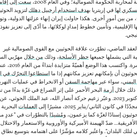
 لمحاربة الحكومة الصومالية؛ وفي العام 2008،
سعت إلى إقام
سكري لها
في إريتريا
بهدف استخدام أرخبيل دهلك
لتزويد الحوثي
 من بين أمورٍ أخرى. هكذا حاولت إيران إنهاء عزلتها الدولية، وت
 الإقليمية، وتأمين خطوط إمدادٍ لوكلائها، ما أدّى إلى تعزيز نفوذ
تيجي.
لعقد الماضي، تطوّرت علاقة الحوثيين مع القوى الصومالية غير
ة التي يشملها جميعها
حظر الأسلحة
، وذلك
من خلال
مهرّبي السل
السماسرة. واكتسب هذا الوضع أهميّةً متزايدة 
وثيون أن بإمكانهم تعزيز مكانتهم إذا ما
استطاعوا التحرّك في ا
اليمني
، سواء عبر
مهاجمة السفن
أو الانخراط في عمليات التهر
 ذلك خلال
أزمة
البحر الأحمر على إثر الصراع في غزّة بدءًا من 
الأول/أكتوبر 2023. وعبّر زعيم حركة أنصار الله، عبد الملك الحوثي، ع
دًا في كانون الثاني/يناير 2025، مشيرًا إلى
العمليات
البحرية 
حوثيون إسنادًا لغزّة كما يزعمون،
ومُشيدًا
بالتطوّرات في "عددٍ م
الأفريقية... ضدّ الهيمنة الأميركية والأوروبية والاستعمار والاحتلال
 لتلك البلدان". واعتُبر كلامه مؤشّرًا على اهتمامه بتوسيع نطاق