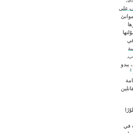
لإيران أيضًا علاقاتٌ طويلة الأمد تجمعها مع حركة الشباب. ففي العام 2017،
اف على
موانئ
ها
لتها
في
سة
ب.
 يبدو
3
امة
اتلين
رًا
امية في