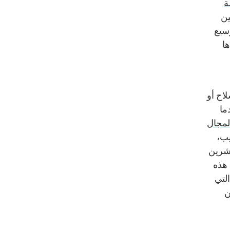
ة
ين
وسيع
ها
اح أو
ابتداءً من العام 2016، عندما
لمجال
يب،
تشرين
ن هذه
التي
ن