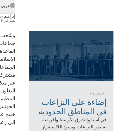
عربي
إبراهيم جل
نشر في
8 أبريل 2025
وسّعت حر
جماعات 
القاعدة
الجماعا
مشتركة 
غير متك
التعاون
المشروع
التنظيما
إضاءة على النزاعات
الحوثيين
في المناطق الحدودية
خليج عد
في آسيا والشرق الأوسط وأفريقيا،
إلى زع
تستمر النزاعات ويسود اللااستقرار