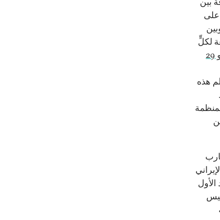
ة بين
 على
بين
 لكلٍّ
2
 هذه
لمنظمة
ن
قارب
إيراني
د الأول
ئيس