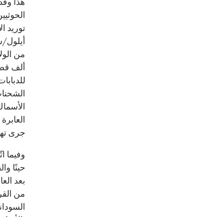
هذا وقد 
الحوثيي
توريد ا
أيلول/سبتمبر 2015 وكانو
من الولاي
للدبابات، و2.38 مليون طلقة ذخيرة في طري
الشحنات
الأسماك. 
العابرة 
جرى تهر
وفيما ات
حينًا وا
من القرن
السوداني