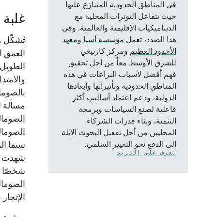
في المناطق الحدودية المتنازَع عليها
غلبة 
حيث تتفاعل التوترات المحلية مع
الديناميكيات الإقليمية والعالمية. وفي
هذا الصدد، تعمل
مؤسسة آسيا
و
معهد
تُشكّل 
الأخدود العظيم
ومركز كارنيغي
العمق ا
للشرق الأوسط معاً من أجل تحقيق
الطويل. 
فهم أفضل لأسباب النزاعات في هذه
والامتدا
المناطق الحدودية وتأثيراتها وأبعادها
الدولية، ودعم اعتماد أساليب أكثر
مسألة ا
فاعلية لصنع السياسات وبرمجة
التنمية، وبناء قدرات الشركاء
الصومال
المحليين من أجل تفعيل البحوث الآيلة
إلى الدفع نحو التغيير السلمي.
سيما ال
تعرف على المزيد
شهدت ا
شخصًا ق
الإتجار 