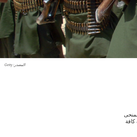
المصدر
: Getty
لمنحى
كافة