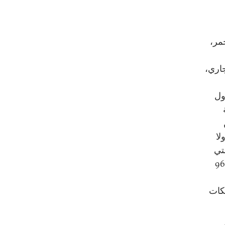
حمر،
جاري،
 2003، الذي تناول
لا
تي
ة بأن 96,670
20 من خلال شبكات