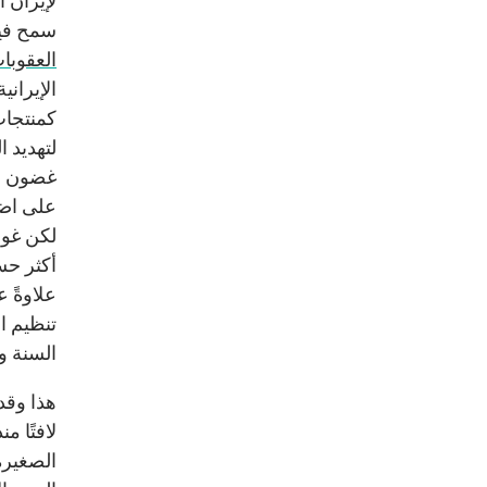
سمح فيل
العقوبا
الإيران
كمنتجاتٍ
لتهديد 
غضون ذ
على اضط
لكن غول
أكثر حس
علاوةً 
تنظيم ال
السنة و
هذا وقد
لافتًا منذ العام 