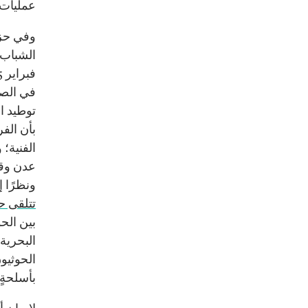
عمليات 
وفي حزيرا
الشباب 
توطيد ال
بأن الفر
الفنية؛
عدن وقب
ونظرًا 
تتلقى حصّة قدره
بين الح
البحرية.
الحوثيون
بأسلحةٍ 