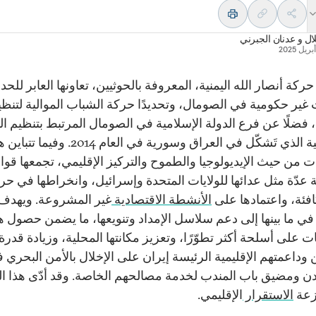
ال
و
عدنان الجبرني
كة أنصار الله اليمنية، المعروفة بالحوثيين، تعاونها العابر للحد
غير حكومية في الصومال، وتحديدًا حركة الشباب الموالية لتنظي
، فضلًا عن فرع الدولة الإسلامية في الصومال المرتبط بتنظيم ال
الإسلامية الذي تَشكّل في العراق وسورية في العام 2014. وفيم
ت من حيث الإيديولوجيا والطموح والتركيز الإقليمي، تجمعها قو
عدّة مثل عدائها للولايات المتحدة وإسرائيل، وانخراطها في حر
افئة، واعتمادها على
الأنشطة الاقتصادية
غير المشروعة. ويهدف 
 في ما بينها إلى دعم سلاسل الإمداد وتنويعها، ما يضمن حصول ه
ت على أسلحة أكثر تطوّرًا، وتعزيز مكانتها المحلية، وزيادة قدرة
 وداعمتهم الإقليمية الرئيسة إيران على الإخلال بالأمن البحري 
ن ومضيق باب المندب لخدمة مصالحهم الخاصة. وقد أدّى هذا ا
زعة
الاستقرار
الإقليمي.