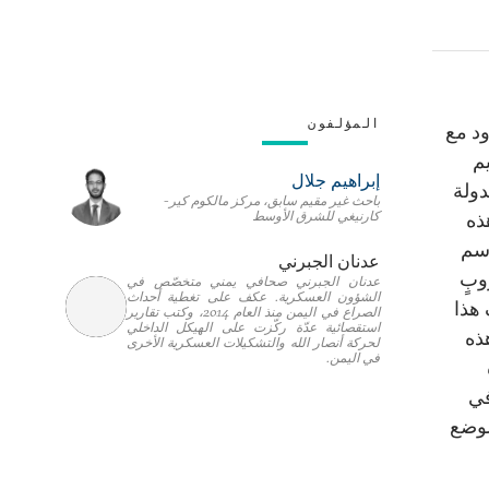
المؤلفون
ود مع
م
إبراهيم جلال
دولة
باحث غير مقيم سابق، مركز مالكوم كير-
كارنيغي للشرق الأوسط
ا تتباين هذه
اسم
عدنان الجبرني
وبٍ
عدنان الجبرني صحافي يمني متخصّص في
الشؤون العسكرية. عكف على تغطية أحداث
هذا
الصراع في اليمن منذ العام 2014، وكتب تقارير
استقصائية عدّة ركّزت على الهيكل الداخلي
ذه
لحركة أنصار الله والتشكيلات العسكرية الأخرى
في اليمن.
في
لوضع