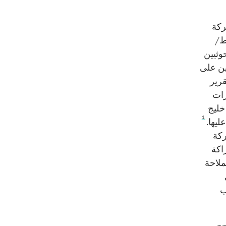
ركة
ط/
حوثيين
 عزم الحوثيين على
قرير
رات
خليج
1
يها.
ركة
راكة
ملاحة
ب