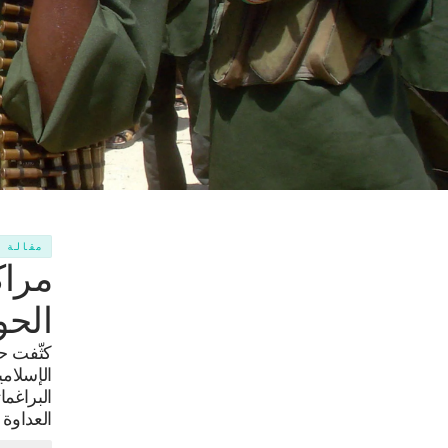
مقالة
مراك
الحو
كثّفت حر
الإسلامي
البراغم
العداوة 