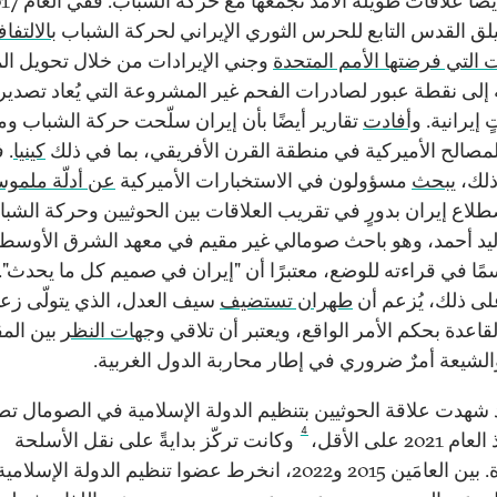
ق القدس التابع للحرس الثوري الإيراني لحركة الشباب
بالالتف
ت التي فرضتها الأمم المتحدة
وجني الإيرادات من خلال تحويل ال
ية إلى نقطة عبور لصادرات الفحم غير المشروعة التي يُعاد تصدير
 إيرانية.
وأفادت
تقارير أيضًا بأن إيران سلّحت حركة الشباب وموّ
المصالح الأميركية في منطقة القرن الأفريقي، بما في ذلك
كينيا
. 
لك،
يبحث
مسؤولون في الاستخبارات الأميركية
عن أدلّة ملمو
لاع إيران بدورٍ في تقريب العلاقات بين الحوثيين وحركة الشبا
يد أحمد، وهو باحث صومالي غير مقيم في معهد الشرق الأوسط،
مًا في قراءته للوضع، معتبرًا أن "إيران في صميم كل ما يحدث".
على ذلك، يُزعم أن
طهران تستضيف
سيف العدل، الذي يتولّى زع
قاعدة بحكم الأمر الواقع، ويعتبر أن تلاقي
وجهات النظر
بين المق
الشيعة أمرٌ ضروري في إطار محاربة الدول الغربية.
 شهدت علاقة الحوثيين بتنظيم الدولة الإسلامية في الصومال تطوّ
4
2021 على الأقل،
وكانت تركّز بدايةً على نقل الأسلحة
الصغيرة. بين العامَين 2015 و2022، انخرط عضوا تنظيم الدولة الإسل