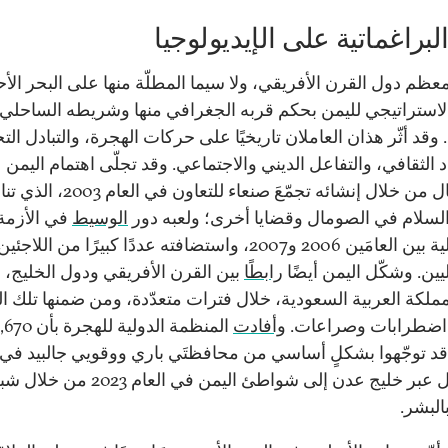
البراغماتية على الإيديولوجيا
معظم دول القرن الأفريقي، ولا سيما المطلّة منها على البحر الأ
لاستراتيجي لليمن بحكم قربه الجغرافي منها وشريطه الساحلي
وقد أثّر هذان العاملان تاريخيًا على حركات الهجرة، والتبادل الت
د الثقافي، والتفاعل الديني والاجتماعي. وقد تجلّى اهتمام اليمن
بالصومال من خلال إنشائه تجمّعَ صنعاء للتعاون في العام
لسلام في الصومال وقضايا أخرى؛ ولعبه دور
الوسيط
في الأزمة
الصومالية بين العامَين 2006 و2007، واستضافته عددًا كبيرًا من اللاجئين
يين. وشكّل اليمن أيضًا
رابطًا
بين القرن الأفريقي ودول الخليج، و
مملكة العربية السعودية، خلال فترات متعدّدة، ومن ضمنها تلك ال
ضطرابات وصراعات.
وأفادت
المنظمة الدولية للهجر
د توجّهوا بشكلٍ أساسي من محافظتَي باري ووقويي جالبيد في
الصومال عبر خليج عدن إلى شواطئ اليمن في العام 23
بالبشر.