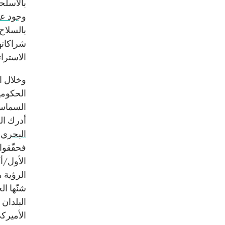
بالأسلحة
وجود ع
بالسلاح،
شراكاتها
الاسترا
وخلال ا
الحكومي
أدرك الح
البحري 
فحقّقوا
الرؤية مجدّ
شنّها ال
البلدان 
الأميركي