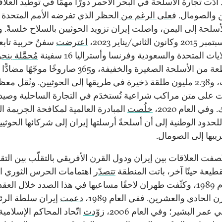
أدّت تجارة الأسلحة في البحر الأحمر دورًا مهمًا في توطيد العلاق
ن والصومال. ف
على الرغم من
الحظر الذي تفرضه الأمم المتحدة
لأسلحة إلى اليمن، واصلت إيران تزويد الحوثيين بالسلاح خلسةً. و
ن الثاني/يناير 2023،
اعترضت
سفنٌ حربية تابعة
ات المتحدة والسعودية وفرنسا وأستراليا 16 سفينة
مُحمَّلة بنحو 9
ألف قطعة من الأسلحة الصغيرة والخفيفة، و365 صاروخًا موجّهًا مضادًّا
قها إلى الحوثيين.
ونُقل
معظم
 على متن مراكب شراعية تُستخدَم في التجارة الساحلية وصيد
وفي العام 2020،
خلُصت
المبادرة العالمية لمكافحة الجريمة ا
للحدود الوطنية إلى أن أسلحةً أرسلتها إيران إلى شركائها الحوثيي
يبها إلى الصومال.
ّصفت العلاقات بين إيران ودول القرن الأفريقي بالتقلّب بين الت
لقطيعة حينًا آخر، باتت المنطقة
تتصدّر
اهتمامات الحرس الثوري ال
بعد العام 1989، وكثّفت طهران لاحقًا مساعيها في هذا الصدد خلال العق
 الحادي والعشرين. ففي العام 1989،
دعمت
إيران سلطة الر
 عمر البشير؛ وفي العام 2006،
زوّدت
اتّحاد المحاكم الإسلامية