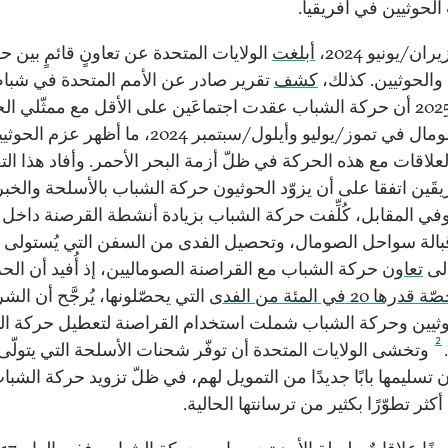
الحوثيين في أفريقيا.
ن/يونيو 2024،
أبلغت
الولايات المتحدة عن تعاونٍ قائمٍ بين ح
والحوثيين. كذلك،
كشف
تقرير صادر عن الأمم المتحدة في شبا
فبراير 2025 أن حركة الشباب عقدت اجتماعَين على الأقل مع ممثّلي ال
في الصومال في تموز/يوليو وأيلول/سبتمبر 2024، ما أظهر
علاقات مع هذه الحركة في ظلّ أزمة البحر الأحمر. وأفاد هذا الت
يقَين اتفقا على أن يزوّد الحوثيون حركة الشباب بالأسلحة والخب
 وفي المقابل، كُلِّفت حركة الشباب بزيادة أنشطة القرصنة داخل 
الة سواحل الصومال، وتحصيل الفدى من السفن التي يُستولى عل
إلى
تعاون
حركة الشباب مع القراصنة الصوماليين، إذ أُفيد أن الح
ا 20 في المئة من الفدى
التي يحصّلونها، يُرجَّح أن الش
وثيين وحركة الشباب شملت استخدام القراصنة لتعطيل حركة ال
2
وتخشى الولايات المتحدة أن توفّر شحنات الأسلحة التي يتولّى
 تسليمها بابًا جديدًا من التمويل لهم، في ظلّ تزويد حركة الشبا
أكثر تطوّرًا بكثير من ترسانتها الحالية.