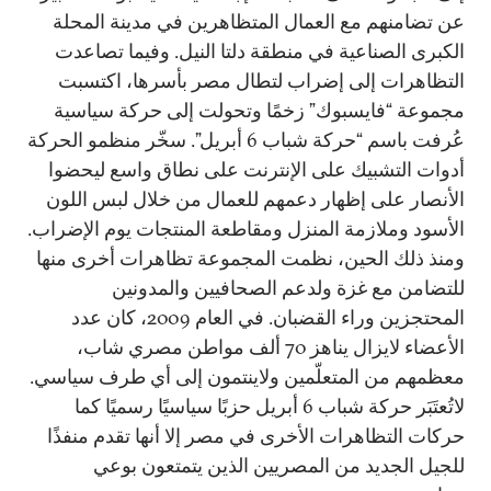
عن تضامنهم مع العمال المتظاهرين في مدينة المحلة
الكبرى الصناعية في منطقة دلتا النيل. وفيما تصاعدت
التظاهرات إلى إضراب لتطال مصر بأسرها، اكتسبت
مجموعة “فايسبوك” زخمًا وتحولت إلى حركة سياسية
عُرفت باسم “حركة شباب 6 أبريل”. سخّر منظمو الحركة
أدوات التشبيك على الإنترنت على نطاق واسع ليحضوا
الأنصار على إظهار دعمهم للعمال من خلال لبس اللون
الأسود وملازمة المنزل ومقاطعة المنتجات يوم الإضراب.
ومنذ ذلك الحين، نظمت المجموعة تظاهرات أخرى منها
للتضامن مع غزة ولدعم الصحافيين والمدونين
المحتجزين وراء القضبان. في العام 2009، كان عدد
الأعضاء لايزال يناهز 70 ألف مواطن مصري شاب،
معظمهم من المتعلّمين ولاينتمون إلى أي طرف سياسي.
لاتُعتَبَر حركة شباب 6 أبريل حزبًا سياسيًا رسميًا كما
حركات التظاهرات الأخرى في مصر إلا أنها تقدم منفذًا
للجيل الجديد من المصريين الذين يتمتعون بوعي