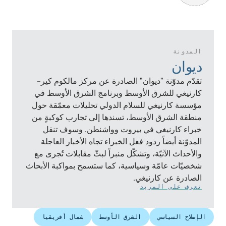
المدونة
ديوان
تقدّم مدوّنة "ديوان" الصادرة عن مركز مالكوم كير–
كارنيغي للشرق الأوسط وبرنامج الشرق الأوسط في
مؤسسة كارنيغي للسلام الدولي تحليلات معمّقة حول
منطقة الشرق الأوسط، تسندها إلى تجارب كوكبةٍ من
خبراء كارنيغي في بيروت وواشنطن. وسوف تنقل
المدوّنة أيضاً ردود فعل الخبراء تجاه الأخبار العاجلة
والأحداث الآنيّة، وتشكّل منبراً لبثّ مقابلات تُجرى مع
شخصيّات عامّة وسياسية، كما ستسمح بمواكبة الأبحاث
الصادرة عن كارنيغي.
تعرف على المزيد
الإصلاح السياسي
الشرق الأوسط
شمال أفريقيا