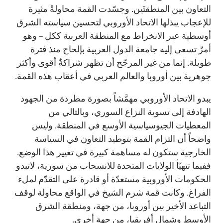
التعاون بين المنطقتَين. وجسّدت القمة محاولةً مثيرة
للإعجاب يبذلها الاتحاد الأوروبي لتحسين سياسته الشرق
أوسطية عبر الانخراط مع المنطقة العربية ككل – وهو
أمرٌ تسعى إليه جامعة الدول العربية بإلحاح منذ فترة
طويلة. إنما من غير المرجّح أن تظهر شراكةٌ أقوى وأكثر
جوهرية بين أوروبا والعالم العربي في أعقاب هذه القمة.
يبدو الاتحاد الأوروبي مهمَّشاً بصورة مطردة من الجهود
الهادفة إلى تسوية النزاع السوري، وبالتالي من
المعطيات الجيوسياسية الأوسع في المنطقة. وليس
واضحاً أن التزام القمة بتوطيد التعاون في السياسة
الخارجية ستكون له مساهمة كبيرة في تغيير هذا الوضع.
ففيما تتهيّأ الولايات المتحدة للانسحاب من سورية، لاتبدو
الحكومات الأوروبية مستعدّة أو قادرة على التقدّم لملء
الفراغ. وكانت قمة شرم الشيخ في الواقع محاولة لوقف
التباعد الأخير بين أوروبا، من جهة، ومنطقة الشرق
الأوسط وشمال أفريقيا، من جهة أخرى.