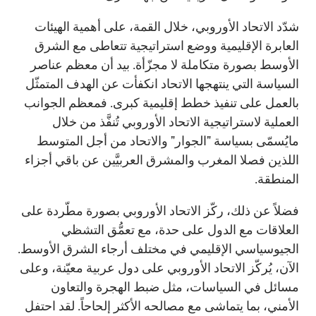
شدّد الاتحاد الأوروبي، خلال القمة، على أهمية الهيئات
العابرة الإقليمية ووضع استراتيجية تتعاطى مع الشرق
الأوسط بصورة متكاملة لا مجزّأة. بيد أن معظم عناصر
السياسة التي ينتهجها الاتحاد انكفأت عن الهدف المتمثّل
بالعمل على تنفيذ خطط إقليمية كبرى. فمعظم الجوانب
العملية لاستراتيجية الاتحاد الأوروبي تُنفَّذ من خلال
مايُسمّى بسياسة "الجوار" والاتحاد من أجل المتوسط
اللذين فصلا المغرب والمشرق العربيَّين عن باقي أجزاء
المنطقة.
فضلاً عن ذلك، ركّز الاتحاد الأوروبي بصورة مطّردة على
العلاقات مع الدول على حدة، مع تعمُّق التشظي
الجيوسياسي الإقليمي في مختلف أرجاء الشرق الأوسط.
الآن، يُركّز الاتحاد الأوروبي على دول عربية معيّنة، وعلى
مسائل في السياسات، مثل ضبط الهجرة والتعاون
الأمني، بما يتماشى مع مصالحه الأكثر إلحاحاً. لقد احتفل