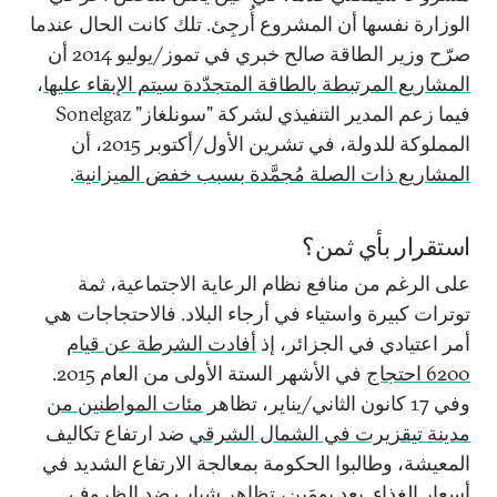
الوزارة نفسها أن المشروع أُرجِئ. تلك كانت الحال عندما
صرّح وزير الطاقة صالح خبري في تموز/يوليو 2014 أن
المشاريع المرتبطة بالطاقة المتجدّدة سيتم الإبقاء عليها
،
فيما زعم المدير التنفيذي لشركة "سونلغاز"
Sonelgaz
المملوكة للدولة، في تشرين الأول/أكتوبر 2015، أن
المشاريع ذات الصلة مُجمَّدة بسبب خفض الميزانية
.
استقرار بأي ثمن؟
على الرغم من منافع نظام الرعاية الاجتماعية، ثمة
توترات كبيرة واستياء في أرجاء البلاد. فالاحتجاجات هي
أمر اعتيادي في الجزائر، إذ
أفادت الشرطة عن قيام
6200 احتجاج
في الأشهر الستة الأولى من العام 2015.
وفي 17 كانون الثاني/يناير، تظاهر
مئات المواطنين من
مدينة تيقزيرت في الشمال الشرقي
ضد ارتفاع تكاليف
المعيشة، وطالبوا الحكومة بمعالجة الارتفاع الشديد في
أسعار الغذاء. بعد يومَين، تظاهر شباب ضد ال
ظروف