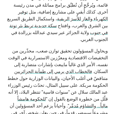
قائمة، ويُرجَّح أن تُطبَّق برامج مماثلة في مدن رئيسة
أخرى. كذلك أُبقي على مشاريع إضافية، مثل
توفير
الكهرباء والغاز للأُسرَ الريفية
، واستكمال الطريق السريع
بين الشرق والغرب، وافتتاح
سكة حديدية تربط بئر توتة
في جنوب
ولاية الجزائر عبر سيدي عبدالله بزرالدة في
الجنوب الغربي.
ويحاول المسؤولون تحقيق توازن صعب، محذّرين من
التخفيضات الاقتصادية ومعزّزين الاستمرارية في الوقت
نفسه، الأمر الذي غالباً مايبعث بإشارات متضاربة إلى
السكان.
فالخطاب الذي يرمي إلى طمأنة الجزائريين
متناقضٌ في أغلب الأحيان، والبيانات الوزارية حول خطط
الحكومة مربكة. على سبيل المثال، تحدّث رئيس الوزراء
عبد المالك سلال عن "سنوات قاسية" تنتظر البلاد، إلا أنه
قلّل من خطورة الوضع بالقول إن "
للحكومة هامشاً
مالياً... والتشاؤم مُدمِّر
". وأحياناً يزعم أحد المسؤولين أن
مشروعاً سيمضي قدماً، في حين يعلن شخص آخر في