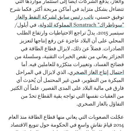
والغاز، يدفع الشركات أيضاً إلى استثمار مواردها التي
تتضاءل بشكل متزايد في أماكن مربحة أكثر. فكما شرح
توفيق حسني،
نائب رئيس سابق لشركة النفط والغاز
"سوناطراك"
Sonatrach
المملوكة للدولة
، في أيلول/
سبتمبر 2015، يدلّ تراجع الاحتياطيات وارتفاع الطلب
المحلي على أن البلاد عاجزة عن رفع إنتاجها لتعزيز
الصادرات. فضلاً عن ذلك، لايزال قطاع الطاقة في
الجزائر يعاني من نقص الخبرات التقنية، وسلسلة من
فضائح الفساد، وتغييرات متكرّرة للعاملين فيه. أما
احتمال إنتاج الغاز الصخري
، الذي لايزال في المراحل
المبكرة من التطوير، فمن غير المحتمل أن يُحدِث أي
فارق في مالية البلاد على المدى القصير، علماً أن الكثير
من العقبات نفسها التي تواجه بقية القطاع تحدّ من
التفاؤل بالغاز الصخري.
عجّلت الصعوبات التي يعاني منها قطاع الطاقة منذ العام
2014 قيامَ نقاشٍ واسعٍ في الحكومة حول تنويع الاقتصاد