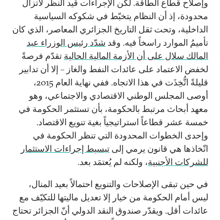
وإصلاح قطاع الطاقة. لكن الإجراءات قيد النظر لاتزال
محدودة، إذ أن النظام يتخبّط في شكوكه السياسية
الداخلية، وتحت ثقل التاريخ الجزائري المعاصر، الذي كان
تأميمُ الموارد راسخاً فيه. وقد
شدّد رئيس الوزراء عبد
المالك سلال على أن الأزمة المالية الحالية
تقدّم فرصةً
لخفض الاعتماد على عائدات النفط والغاز – إلا أن تدابير
قليلةً اتُّخِذَت في هذا الاتجاه. ففي نهاية العام 2015،
أوصى المجلس الوطني الاقتصادي والاجتماعي، وهو
معهد أبحاث مرتبط بالحكومة، بأن تستثمر الحكومة في
خمسة عشر قطاعاً استراتيجياً بغية تنويع الاقتصاد.
وإحدى الخطوات المحدودة التي تنظر الحكومة في
اتّخاذها هي قانون يرمي إلى
تبسيط إجراءات الاستثمار
للشركات الأجنبية
، ولكنه لم يُعتمَد بعد.
في حين تبقى الإصلاحات والتنويع احتمالاً بعيد المنال،
ليس أمام الحكومة من خيار إلا تعديل ماليتها للتكيّف مع
عائدات أقل. ويقدّر صندوق النقد الدولي أنّ الجزائر تحتاج