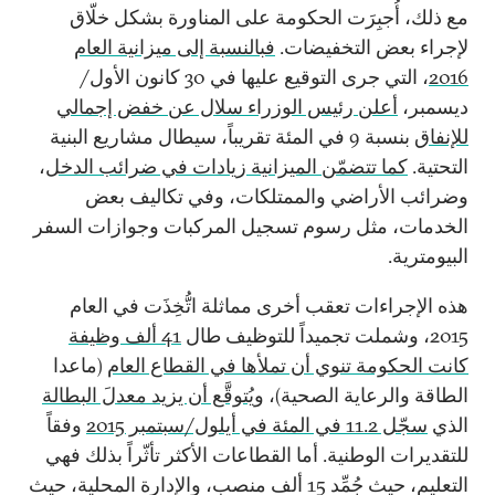
مع ذلك، أُجبِرَت الحكومة على المناورة بشكل خلّاق
لإجراء بعض التخفيضات.
فبالنسبة إلى ميزانية العام
2016
، التي جرى التوقيع عليها في 30 كانون الأول/
ديسمبر،
أعلن رئيس الوزراء سلال عن خفض إجمالي
للإنفاق
بنسبة 9 في المئة تقريباً، سيطال مشاريع البنية
التحتية.
كما تتضمّن الميزانية زيادات في ضرائب الدخل
،
وضرائب الأراضي والممتلكات، وفي تكاليف بعض
الخدمات، مثل رسوم تسجيل المركبات وجوازات السفر
البيومترية.
هذه الإجراءات تعقب أخرى مماثلة اتُّخِذَت في العام
2015، وشملت تجميداً للتوظيف طال
41 ألف وظيفة
كانت الحكومة تنوي أن تملأها في القطاع العام
(ماعدا
الطاقة والرعاية الصحية)،
ويُتوقَّع أن يزيد معدلَ البطالة
الذي
سجّل 11.2 في المئة في أيلول/سبتمبر 2015
وفقاً
للتقديرات الوطنية. أما القطاعات الأكثر تأثّراً بذلك فهي
التعليم، حيث جُمِّد 15 ألف منصب، والإدارة المحلية، حيث