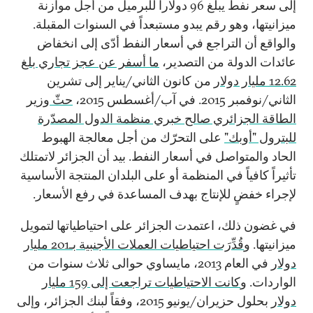
إلى سعر نفط يبلغ 96 دولاراً للبرميل من أجل موازنة
ميزانيتها، وهو رقم يبدو مستبعداً في السنوات المقبلة.
والواقع أن التراجع في أسعار النفط أدّى إلى انخفاض
عائدات الدولة من التصدير،
ما أسفر عن عجز تجاري بلغ
12.62 مليار دولار
من كانون الثاني/يناير إلى تشرين
الثاني/نوفمبر 2015. في آب/أغسطس 2015،
حثّ وزير
الطاقة الجزائري صالح خبري منظمة الدول المصدّرة
للبترول "أوبك"
على التحرّك من أجل معالجة الهبوط
الحاد والمتواصل في أسعار النفط. بيد أن الجزائر لاتمتلك
تأثيراً كافياً في المنظمة أو على البلدان المنتجة الأساسية
لإجراء خفضٍ للإنتاج بهدف المساعدة في رفع الأسعار.
في غضون ذلك، اعتمدت الجزائر على احتياطياتها لتمويل
ميزانيتها. و
قُدِّرَت احتياطيات العملات الأجنبية بـ201 مليار
دولار
في العام 2013، مايساوي حوالى ثلاث سنوات من
الواردات. و
كانت الاحتياطيات تراجعت إلى 159 مليار
دولار
بحلول حزيران/يونيو 2015، وفقاً لبنك الجزائر، وإلى