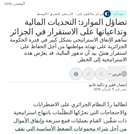
المصدر
: Getty
مقالة
مركز مالكوم كير– كارنيغي للشرق الأوسط
تضاؤل الموارد: التحديات المالية
وتداعياتها على الاستقرار في الجزائر
ساهم الإنفاق الاستراتيجي بشكل كبير في قدرة الحكومة
الجزائرية على تهدئة مواطنيها من أجل الحفاظ على
استقرار هشّ. بيد أن تدهور المالية، قد يعرّض هذه
الاستراتيجية إلى الخطر.
عربي
إنتصار فقير
و
دالية غانم
نشر في
11 فبراير 2016
لطالما ردّ النظام الجزائري على الاضطرابات
والاحتجاجات التي تحرّكها التظلّمات بانتهاج استراتيجية
ذات شقَّين: القيام بعمليات قمع سريعة و
إنفاق الأموال
من أجل شراء مجموعات الضغط الأساسية التي تقف