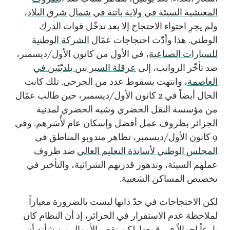
المعيشية السيئة في ولاية باتنة في شمال شرق البلاد
،
ولم يجرِ احتواء الاحتجاج إلا بعد تدخّل قوات الدرك
الوطني. هذا وأدّت احتجاجات عمّال
الشركة الوطنية
للسيارات الصناعية
، في الأول من كانون الأول/ديسمبر،
ضد تأخّر الرواتب، إلى
عرقلة السير بين بلديّتَين في
العاصمة
، وانتهت بسقوط عدد من الجرحى. تلك كانت
الحال أيضاً في 2 كانون الأول/ديسمبر، حين طالب عمّال
من مؤسسة النقل الحضري وشبه الحضري لمدنية
الجزائر بظروف عمل أفضل وإسكان عام لأُسَرهم. وفي
9 كانون الأول/ديسمبر، تظاهر مندوبو المناطق في
المجلس الوطني لأساتذة التعليم العالي
ضد ظروف
عملهم السيئة، وتدهور قدرتهم الشرائية، والتأخير في
تخصيص المساكن الشعبية.
لكن الاحتجاجات في حدّ ذاتها ليست بالضرورة معياراً
لملاحظة عدم الاستقرار في الجزائر، إذ أن النظام كان
بارعاً إجمالاً في قمعها. لكن نقص الأموال من شأنه أن