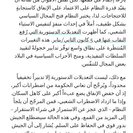
يقيّد قدرة النظام على الاعتماد على الإنفاق كاستجابةٍ
للاحتجاجات. لذا، يختبر النظام فتح المجال السياسي
بشكل طفيف، أملاً في إحداث منفذٍ لتنفيس الاستياء
الشعبي، كما أظهرت
التعديلات الدستورية التي رُفِع
النقاب عنها في 5 كانون الثاني/يناير
. هذه التغييرات
المُنتظَرة على نطاق واسع توفّر تدابير خجولةً لتقييد
السلطات التنفيذية، ومنح الأحزاب السياسية في البلاد
بعض المجال للتنفّس.
مع ذلك، ليست التعديلات الدستورية إلا تدبيراً تخفيفياً
محدوداً، ويُرجَّح أن تعاني الحكومة من اضطرابات أكبر،
إذ أن خفض الإنفاق يضع عبءاً أكبر على كاهل السكان.
وإذا ما ازداد الاضطراب الشعبي، فمن المرجّح أن يلجأ
النظام – الذي عجز عن الاستمرار في شراء الاستقرار –
إلى المزيد من القمع، وفي هذه الحالة سيضطلع الجيش
بدور قوي في الحفاظ على السلم. يُشار إلى أن الجيش