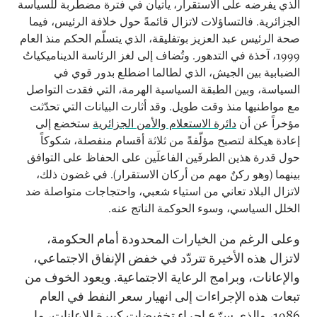
الذي يفرضه على الاستقرار، يأتيان في فترة مضطربة للسياسة
الجزائرية. فالتساؤلات لاتزال قائمةً حول خلافة الرئيس، فيما
صحة الرئيس عبد العزيز بوتفليقة، الذي يتسلّم الحكم منذ العام
1999، آخذة في التدهور. وتُضاف إلى لغز الرئاسة الديناميكياتُ
الضبابية بين الجيش، الذي لطالما اضطلع بدور قوي في
السياسة، وبين الطبقة السياسية الهرمة، التي فقدت التواصل
مع مواطنيها منذ وقت طويل. وقد أثارت البيانات التي تحدّثت
مؤخراً عن أن
دائرة الاستعلام والأمن الجزائرية
ستخضع إلى
إعادة هيكلة لتصبح مؤلّفةً من ثلاثة أقسام منفصلة، شكوكاً
حول قدرة هذين الطرفَين الفاعلَين على الحفاظ على التوافق
بينهما (وهو ركنٌ مهم من أركان الاستقرار). في غضون ذلك،
لاتزال البلاد تعاني من استياء شعبي، واحتجاجات متواصلة ضد
الخلل السياسي، وسوء الحوكمة الناتج عنه.
وعلى الرغم من الخيارات المحدودة أمام الحكومة،
لاتزال هذه الأخيرة تتردّد في خفض الإنفاق الاجتماعي،
والإعانات، وبرامج الرعاية الاجتماعية. ويعود الخوف من
تبعات هذه الإجراءات إلى انهيار سعر النفط في العام
1986، والذي سرّع إجراء تخفيضات كبيرة للإعانات، ما