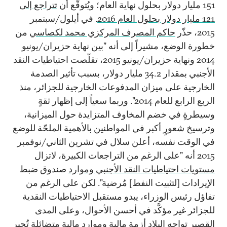
151 مليار دولار بحلول نهاية العام؛ ويُتوقَّع أن
تتراجع إلى
121 مليار دولار بحلول العام 2016
. في أيلول/سبتمبر
2015، حذّر
حاكم المصرف المركزي محمد لكصاسي
من
خطورة الوضع، مشيراً إلى أنه "بين نهاية حزيران/يونيو
2014 ونهاية حزيران/يونيو 2015، تقلّصت احتياطيات النقد
الأجنبي بمقدار 34.2 مليار دولار، بسبب تأثير الصدمة
الخارجية على ميزان المدفوعات الخارجية للجزائر، منذ
الربع الرابع للعام 2014". وربما سعياً إلى إظهار ثقةٍ
وسيطرةٍ في خضم المخاوف المتزايدة حول الميزانية،
وترسيخ شعورٍ أكبر في المواطنين بالأهمية الملحّة للوضع
في الوقت نفسه، أعلن سلال في تشرين الثاني/نوفمبر
2015 أنه "على الرغم من التراجعات الكبيرة، لاتزال
مستويات احتياطيات النقد الأجنبي وموارد
صندوق ضبط
الإيرادات [لتثبيت النفط] مُرضية". لكن على الرغم من
تفاؤل رئيس الوزراء، يبدو مستقبل الاحتياطيات النقدية
للجزائر غير مؤكَّد في أحسن الأحوال، وعلى المدى
القصير تواجه البلاد أزمة مالية وموارد مالية متضائلة تُجبِر