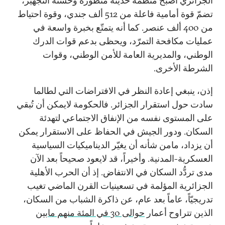
الجزائري أصبح منظمة حديثة متطورة وحسنة التجهيز،
تضمّ قوة أمامية فاعلة من 512 ألف جندي، وقوة احتياط
من 400 ألف عنصر. كما أنه يتمتّع بخبرة واسعة في
عمليات مكافحة التمرّد، ويحظى بدعم قوات الدرك
الوطني، والمديرية العامة للأمن الوطني، وقوات
الشرطة الأخرى.
إذن، ينبغي إعادة النظر في الافتراضات التي لطالما
سادت حول استقرار الجزائر. فالحكومة لايمكن أن تُبقي
على المستوى نفسه من الإنفاق الاجتماعي لتهدئة
السكان. ودور الجيش في الحفاظ على الاستقرار يمكن
أن يزداد، مامن شأنه أن يغيّر الديناميكيات السياسية
العسكرية-المدنية. وأخيراً، قد لايعود صحيحاً بعد الآن
مدى تردُّد السكان في الانتفاض. إذ أن الحرب الأهلية
الجزائرية المؤلمة في تسعينيات القرن الماضي تغيب
تدريجيّاً، عاماً بعد عام، عن ذاكرة الشباب من السكان،
الذين تتراوح أعمار
حوالى 30 في المئة منهم مابين