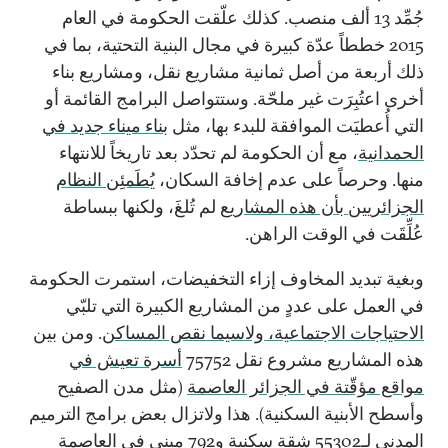
جُمِّد 13 ألف منصب. كذلك علّقت الحكومة في العام
2015 خططاً عدّة كبيرة في مجال البنية التحتية، بما في
ذلك أربعة من أصل ثمانية مشاريع نقل، ومشاريع بناء
أخرى اعتُبِرَت غير ملحّة. وستتواصل البرامج القائمة أو
التي أُعطيَت الموافقة للبدء بها، مثل
بناء ميناء جديد في
الحمدانية
، مع أن الحكومة لم تحدّد بعد تاريخاً للانتهاء
منها. وحرصاً على عدم إخافة السكان،
يُطَمئِن النظام
الجزائريين بأن هذه المشاريع
لم تُلغَ، ولكنها ببساطة
عُلِّقَت في الوقت الراهن.
وبغية تبديد المخاوف إزاء التخفيضات، استمرت الحكومة
في العمل على عددٍ من المشاريع الكبيرة التي تلبّي
الاحتياجات الاجتماعية، ولاسيما نقص المساكن
. ومن بين
هذه المشاريع مشروع نقل 75752
أسرة تعيش في
مواقع مؤقّتة في الجزائر العاصمة
(مثل مدن الصفيح
وأسطح الأبنية السكنية). هذا ولاتزال بعض برامج الترميم
المدني لـ55302 شقة سكنية و792 مبنى في العاصمة