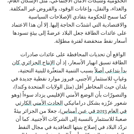
الحكومية وشبكات الأمان الاجتماعي، مثل الإسكان العام،
والغذاء، والنقل، وإعانات الوقود، والقروض غير المكلفة.
كما سمح للحكومة بتفادي الإصلاحات السياسية
والاقتصادية التي اشتدّت الحاجة إليها. إلا أن هذا الاعتماد
على عائدات الطاقة جعل البلاد عرضةً إلى بيئةٍ تسودها
أسعار نفط منخفضة لفترة مطوّلة.
الواقع أن تحديات المحافظة على عائدات صادرات
الطاقة تسبق انهيار الأسعار، إذ أن
الإنتاج الجزائري كان
بدأ يتداعى أصلاً
بسبب التنمية المتعثّرة للبنية التحتية،
وغيابٍ للاستثمار الأجنبي. فبروز موارد نفطية جديدة في
بلدان حيث المخاطر أقل (مثل الولايات المتحدة وكندا)،
والتصورّات بأن الوضع الأمني الإقليمي يزداد سوءاً (وهو
شعور عزّزه بشكل دراماتيكي
الحادث الأمني الكارثي
في العام 2013 في عين أميناس
)، جعلا من الجزائر بيئةً
صعبةً للاستثمار بالنسبة إلى الشركات الأجنبية. كما أن
تردّد البلاد في إصلاح بنيتها التعاقدية في مجال النفط