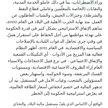
وراء الاضطرابات
، بما في ذلك عاملو الخدمة المدنية،
والنقابات (الخاصة بالمعلّمين وعاملي قطاع النفط
والشرطة)، وجنرالات الجيش، والشباب العاطلون عن
العمل. منذ نهاية الحرب الأهلية في البلاد في العام 2000،
ساهم الإنفاق الاستراتيجي بشكل كبير في قدرة الحكومة
على تهدئة مواطنيها من أجل الحفاظ على استقرار هشّ،
في وقتٍ جرى تجاهل الدعوات المُنادية بالإصلاحات
السياسية والاقتصادية. في العام 2011، أظهر النظام
فعالية هذا المزيج من الأدوات – أي التكتيكات القمعية
والإنفاق الاجتماعي – في نزع فتيل الاحتجاجات والاستياء
العام إزاء الظروف الاجتماعية-الاقتصادية، ومستويات
الفساد المرتفعة، وسوء الحوكمة، واستهتار بعض
المسؤولين بالشعب، وغياب الأمل في المستقبل. بيد أن
تدهور المالية في خضم انخفاض أسعار الطاقة العالمية،
قد يعرّض استراتيجية الحكومة إلى الخطر.
الواقع أن الالتباس الذي يلفّ مستقبل مالية البلاد، والتحدّي