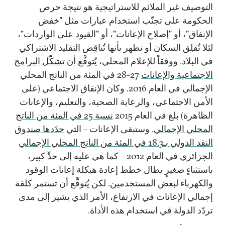
التوصيف غير الملائم للاستراتيجية هو نتيجة حرص
الحكومة على تجنّب استخدام عبارات مثل "خفض
الإنفاق"، أو "إصلاح الإعانات"، أو "القيود على الواردات"،
لئلا تُقلِق السكان أو تظهر بأنها تُناقِض التقليد الاشتراكي
في البلاد. ووفقاً للإعلام المحلي،
يُتوقَّع أن تشكّل البرامج
الاجتماعية والإعانات
27-28 في المئة من الناتج المحلي
الإجمالي في العام 2016. وكان الإنفاق الاجتماعي (على
الأمن الاجتماعي، والرعاية الصحية، والتعليم، والإعانات
الظاهرة) بلغ في العام 2015
نسبة 25 في المئة من الناتج
المحلي الإجمالي
. وستبقى الإعانات – التي
حدّدها صندوق
النقد الدولي بـ18.3 في المئة من الناتج المحلي الإجمالي
الجزائري
في العام 2012 – كما هي عليه إلى حدٍّ كبير،
باستثناءٍ صغيرٍ يطال خطط إعادة هيكلة إعانات الوقود
والكهرباء لبعض المستخدمين. لكن يُتوقَّع أن تستمر كلفة
إجمالي الإعانات في الارتفاع، الأمر الذي يشير إلى مدى
تردّد الدولة في استخدام هذه الأداة.