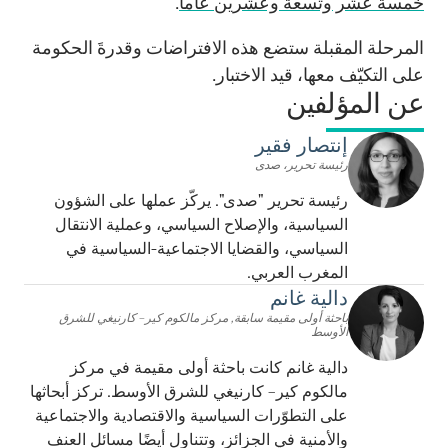
خمسة عشر وتسعة وعشرين عاماً
.
المرحلة المقبلة ستضع هذه الافتراضات وقدرةَ الحكومة
على التكيّف معها، قيد الاختبار.
عن المؤلفين
إنتصار فقير
رئيسة تحرير، صدى
رئيسة تحرير "صدى". يركّز عملها على الشؤون
السياسية، والإصلاح السياسي، وعملية الانتقال
السياسي، والقضايا الاجتماعية-السياسية في
المغرب العربي.
دالية غانم
باحثة أولى مقيمة سابقة, مركز مالكوم كير– كارنيغي للشرق
الأوسط
دالية غانم كانت باحثة أولى مقيمة في مركز
مالكوم كير– كارنيغي للشرق الأوسط. تركز أبحاثها
على التطوّرات السياسية والاقتصادية والاجتماعية
والأمنية في الجزائز، وتتناول أيضًا مسائل العنف