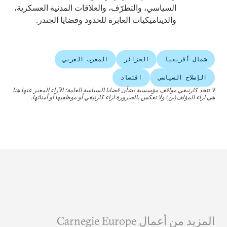
السياسي، والتطرّف، والعلاقات المدنية العسكرية،
والديناميكيات العابرة للحدود وقضايا الجندر.
شمال أفريقيا
الجزائر
المغرب العربي
الإصلاح السياسي
اقتصاد
لا تتخذ كارنيغي مواقف مؤسسية بشأن قضايا السياسة العامة؛ الآراء المعبر عنها هنا
هي آراء المؤلف(ين) ولا تعكس بالضرورة آراء كارنيغي أو موظفيها أو أمنائها.
المزيد من أعمال Carnegie Europe