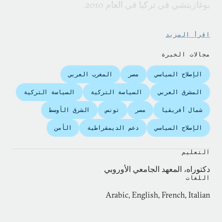
بوغازيتشي في تركيا في العام 2010.
شارك فهمي أيضاً في تحرير كتاب "دروس الماضي
اقرأ المزيد
وتحدّيات الحاضر واستراتيجيات المستقبل" (مركز
الأهرام للدراسات السياسة والاستراتيجية، 2011).
مجالات الخبرة
ونُشرت مقالاته في صحف
Le Monde
، والشروق،
الإصلاح السياسي
مصر
المغرب العربي
والمصري اليوم، و
Indian Express
.
المشرق العربي
السياسة التركية
السياسة التركية
شمال أفريقيا
مصر
تونس
الشرق الأوسط
الإصلاح السياسي
دعم الديمقراطية
الأمن
التعليم
دكتوراه، المعهد الجامعي الأوروبي
اللغات
Arabic, English, French, Italian