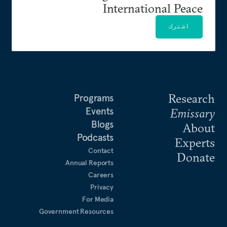
International Peace
اشترك
Research
Programs
Events
Emissary
Blogs
About
Podcasts
Experts
Contact
Donate
Annual Reports
Careers
Privacy
For Media
Government Resources